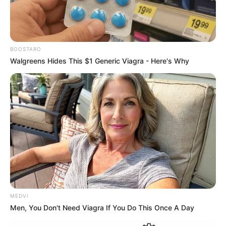
Assistentes Sociais comemoram sua data com
confraternização
BOOSTARO
Walgreens Hides This $1 Generic Viagra - Here's Why
Primeira Dama e Prefeito visitam equipe da
Campanha do Agasalho para agradecer o empenho
MEDVI
Men, You Don't Need Viagra If You Do This Once A Day