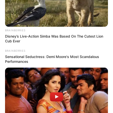
BRAINBERRIES
Disney’s Live-Action Simba Was Based On The Cutest Lion
CIDADE
Cub Ever
BRAINBERRIES
Sensational Seductress: Demi Moore's Most Scandalous
Performances
Show de pagode é interrompido por estar