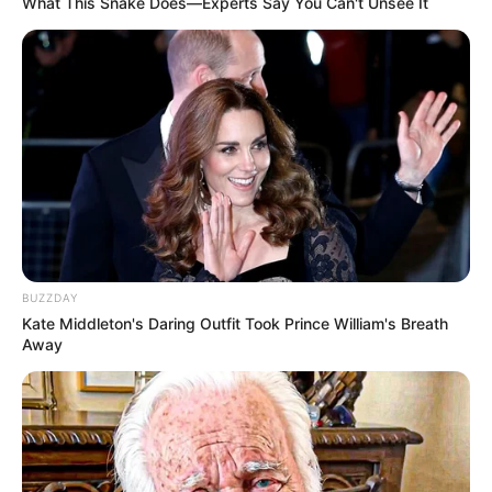
What This Snake Does—Experts Say You Can't Unsee It
Sobre Nós
Criado em 2010 e entrado no ar em 06 de abril de 2010, o Portal
Paraguaçu nasceu do desejo de seus idealizadores de levar à
BUZZDAY
população regional mais um canal de informação.
Kate Middleton's Daring Outfit Took Prince William's Breath
Away
Política de Privacidade
Política de Uso
Anuncie
Fale Conosco