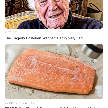
Expediente
BUZZ DAY
The Tragedy Of Robert Wagner Is Truly Very Sad
Últimas Notícias
CAIXA e iFood facilitam financiamento de
motos e bicicletas elétricas para
entregadores
AME Assis amplia serviços especializados
com inovação e atendimento digital
GOOD TO KNOW THIS