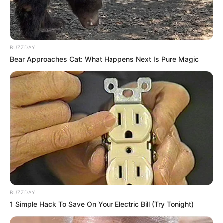
Bazar da Pechincha da APAN foi um sucesso!
BUZZDAY
Bear Approaches Cat: What Happens Next Is Pure Magic
Veículo colide com poste na Barra Funda
BUZZDAY
1 Simple Hack To Save On Your Electric Bill (Try Tonight)