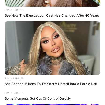
Inscrições para Concurso Municipal seguem até o
próximo dia 18, terça-feira
BRAINBERRIES
See How The Blue Lagoon Cast Has Changed After 46 Years
Neste domingo, dia 16 de maio, tem Circuito Cultural
BRAINBERRIES
em Paraguaçu com Sinfonieta
She Spends Millions To Transform Herself Into A Barbie Doll!
BRAINBERRIES
Some Moments Got Out Of Control Quickly