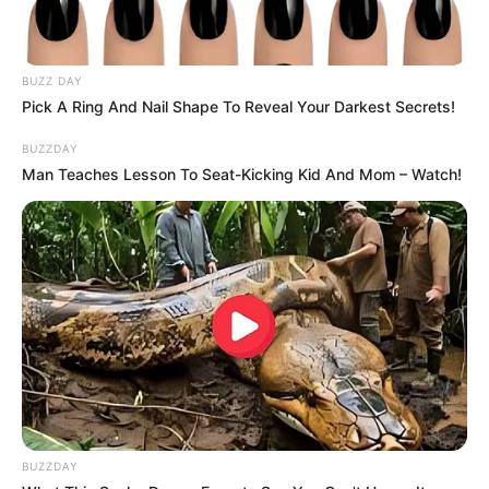
BUZZ DAY
Pick A Ring And Nail Shape To Reveal Your Darkest Secrets!
BUZZDAY
Total de Registros:
25689
Man Teaches Lesson To Seat-Kicking Kid And Mom – Watch!
(current)
597
1598
1599
1600
1601
1602
1603
›
»
BUZZDAY