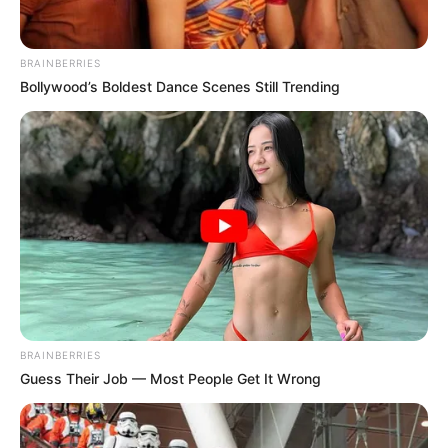
infringindo lei
BRAINBERRIES
Bollywood’s Boldest Dance Scenes Still Trending
PM prende três jovens acusados por tráfico de
drogas
BRAINBERRIES
Guess Their Job — Most People Get It Wrong