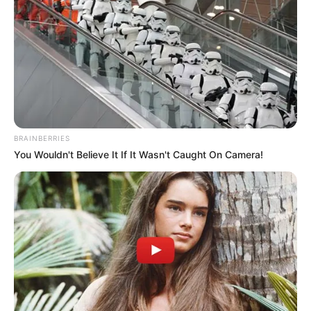
Publicidade: Quer um lugar ideal para sua noite de
nupcias?
BRAINBERRIES
You Wouldn't Believe It If It Wasn't Caught On Camera!