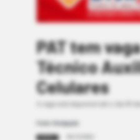
PAT tem vaga
Técnico Auxi
Celulares
A vaga está disponível até o dia 09 d
Fonte: Divulgação
05/12/2024
EMPREGO