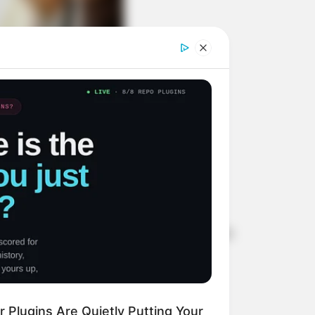
ortunidade de emprego para Técnico
 Plugins Are Quietly Putting Your