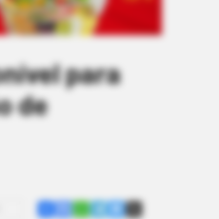
nível para
o de
Share
Facebook
WhatsApp
Telegram
Messenger
X