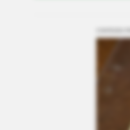
NEUROMIND PRO
Japan's Greatest Doctors Say Memo
Stop Drinking These 3 Beverages