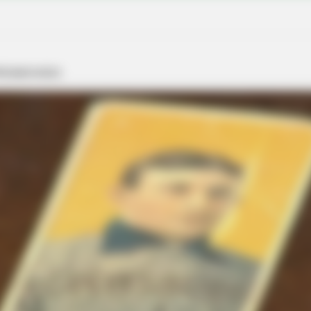
HABERION
ry Loss Isn't Age: Just
Remember Honey Boo Boo
See Her Now