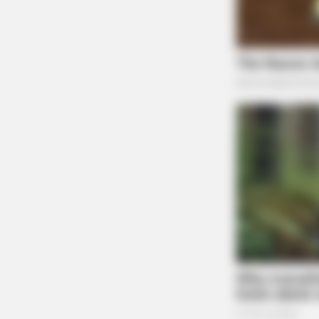
HABERION
Video Of Giant Anaconda Is Going
Viral All Over The World. Watch