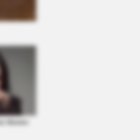
DAY
y Dog Thrown Into A Lion's Cage,
n The Lion Smells Him