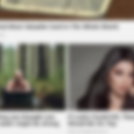
MEMORY HEALTH
BUZZ 
Neurologists Have Identified 7
Tin
Medications Now Linked To Brain Fog
The
In Adults Over 60