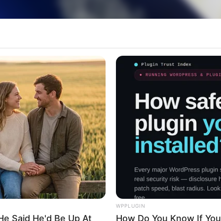
rabalhador de Paraguaçu Paulista está com op
WPPLUGIN
He Said He'd Be Up At
How Do You Know If Your