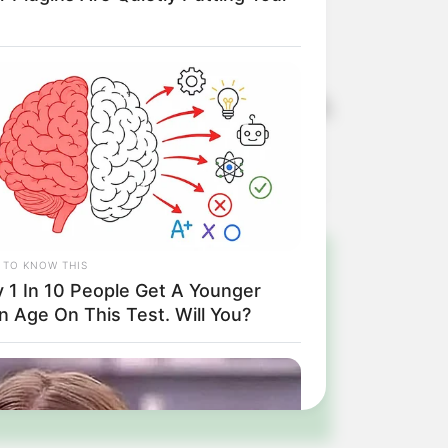
, nº 500, no centro, munidos de RG,
 TO KNOW THIS
y 1 In 10 People Get A Younger
!
n Age On This Test. Will You?
ulista e região