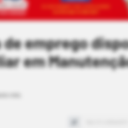
 de emprego dispo
liar em Manutençã
este mês.