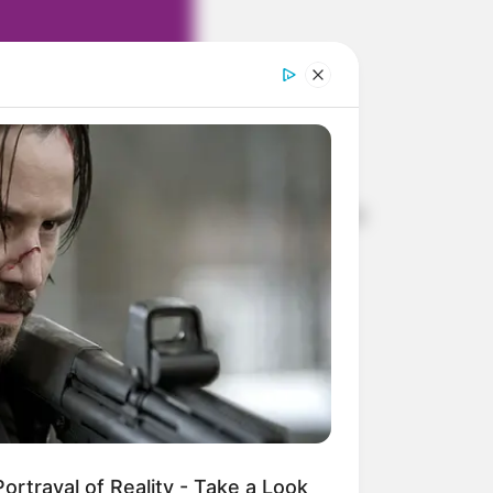
e Paraguaçu Paulista. As posições
ortrayal of Reality - Take a Look