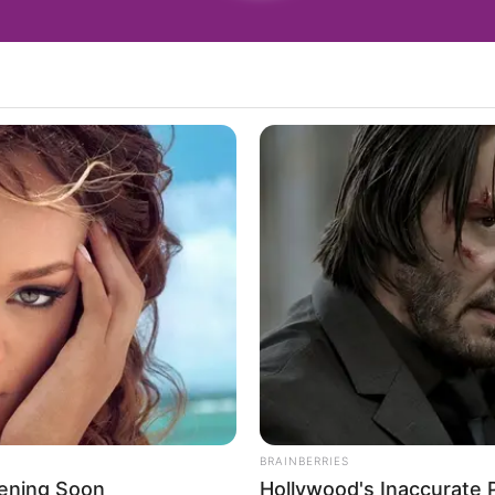
para atuar nos bioparques de Tarumã, Maracaí 
BRAINBERRIES
ening Soon
Hollywood's Inaccurate P