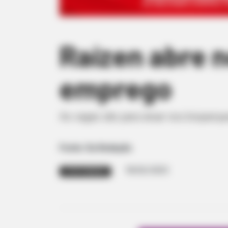
Raízen abre 
emprego
As vagas são para atuar nos bioparqu
Fonte: Da Redação
18/02/2025
OPORTUNIDADE