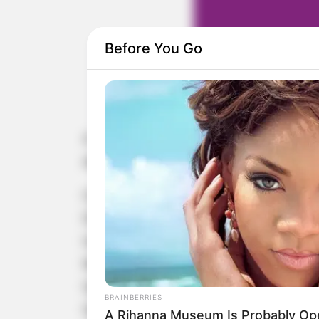
Before You Go
A Raízen está com vagas abertas 
disponíveis são:
Caldeireiro(a) Sênior
Eletricista Sênior
Instrumentista Pleno
Mecânico(a) Industrial Pleno/Sênior
Operador(a) Caldeiras III
BRAINBERRIES
Operador(a) Extração I e II
A Rihanna Museum Is Probably Op