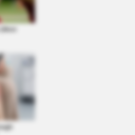
BERRIES
l You Survive? 10 Things To Keep In
r Emergency Kit