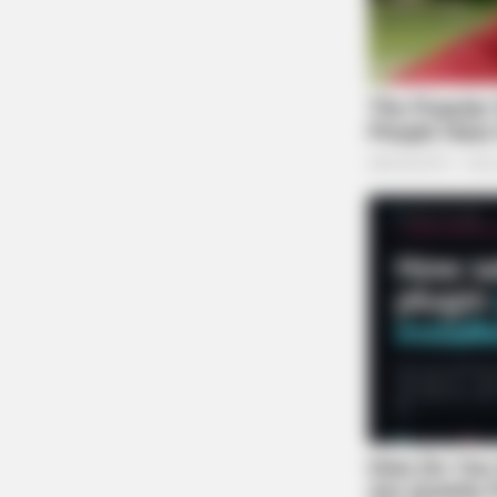
BRAINBERRIES
Magnetic Floating Bed: All That Lu
For Mere $1.6 Mil?
BRAINBERRIES
She Took Her Love For Horses To