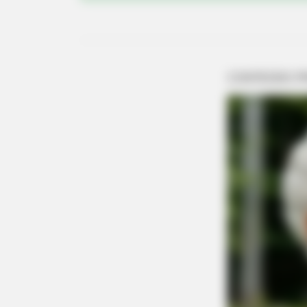
BRAINBERRIES
Think You Know FIFA 2026? These