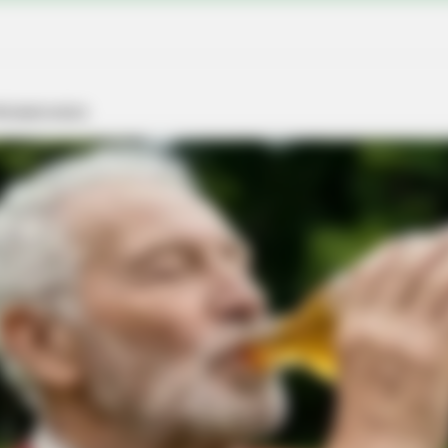
CTA FAVORITE
 Facts May Surprise You
Why this ordinary drink i
every day