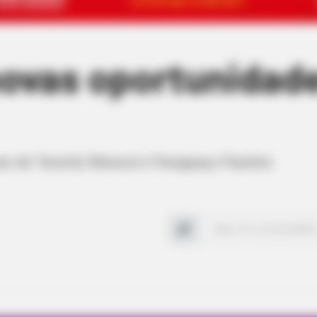
novas oportunidad
es de Tarumã, Maracaí e Paraguaçu Paulista.