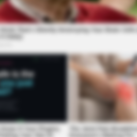
CTA FAVORITE
BRAIN
xury
Why this ordinary drink is the secret
Wil
to feeling your best every day
You
 A Whole New Level