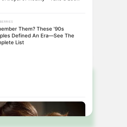
BERRIES
ember Them? These '90s
.raizen.com.br
ples Defined An Era—See The
plete List
!
ulista e região