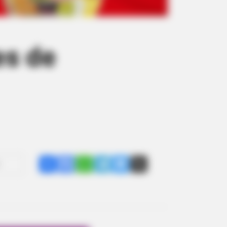
es de
Share
Facebook
WhatsApp
Telegram
Messenger
X