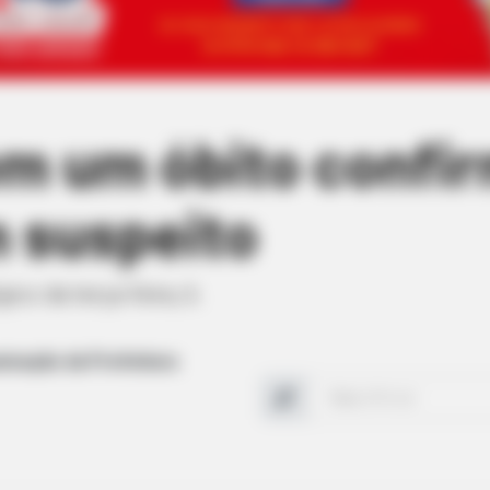
m um óbito confi
m suspeito
co da terça-feira, 6.
nicação da Prefeitura