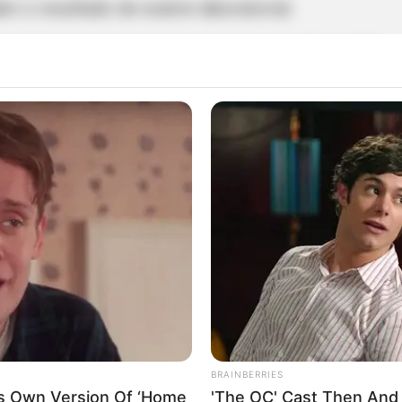
m o resultado de exame laboratorial.
mes laboratoriais deram negativo para Covid-19.
do na UTI do Hospital Santa Casa de Misericórdia
ológico de Paraguaçu Paulista.
BRAINBERRIES
is Own Version Of ‘Home
'The OC' Cast Then And