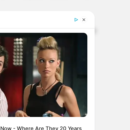
 local, que reside em Tarumã, e cujos
 Now - Where Are They 20 Years