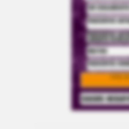
BRAINBERRIES
Mysterious Roman Statue Unearth
BRAINBERRIES
Enter A World Of Weirdness: 8 Hor
Movies Where Nobody Dies