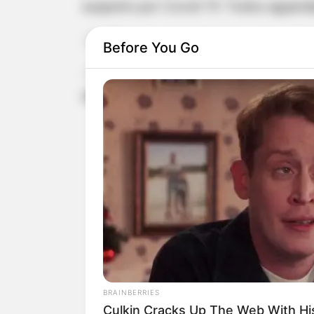
suspeito por Covid-19. Todos aguarda
- 2.542 casos descartados, cujos exa
Before You Go
- Há no momento, um paciente interna
dados não entram no Boletim Epidemi
BRAINBERRIES
Culkin Cracks Up The Web With H