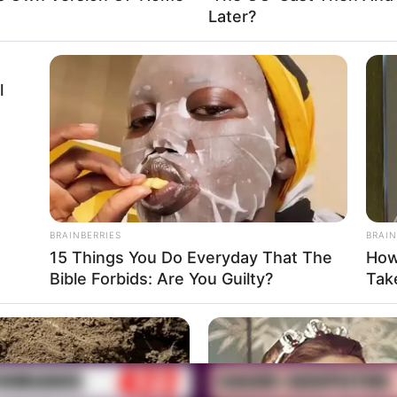
Later?
l
BRAINBERRIES
BRAIN
15 Things You Do Everyday That The
How
Bible Forbids: Are You Guilty?
Take