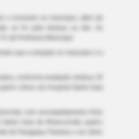
até o momento no município, além de
ação se foi pela doença ou não. As
9, da Prefeitura Municipal.
ontam que a situação no município é a
rados, conforme avaliação médica; 32
uarto clínico do Hospital Santa Casa
omiciliar, com acompanhamento feito
 Santa Casa de Misericórdia; quatro
dia de Paraguaçu Paulista; e um óbito