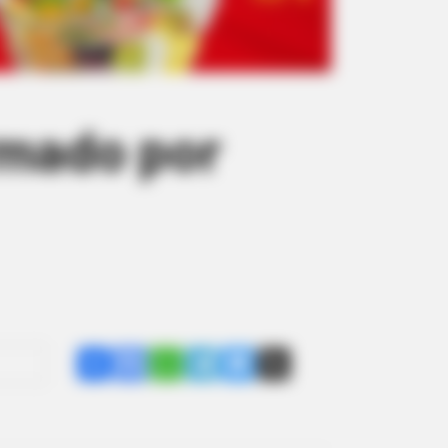
rmado por
Share
Facebook
WhatsApp
Telegram
Messenger
X