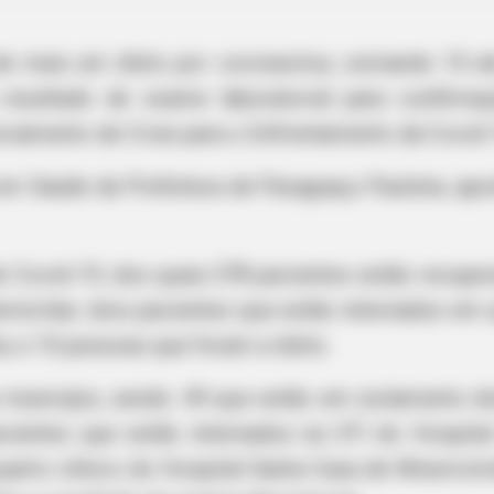
o de mais um óbito por coronavírus, somando 10 
 resultado de exame laboratorial para confirm
iamento de Crise para o Enfrentamento da Covid-1
em Saúde da Prefeitura de Paraguaçu Paulista, ap
e Covid-19, dos quais 378 pacientes estão recupe
iciliar; dois pacientes que estão internados em q
a; e 10 pessoas que foram a óbito.
o município, sendo: 49 que estão em isolamento d
acientes que estão internados na UTI do Hospital
arto clínico do Hospital Santa Casa de Misericór