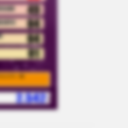
 By The Way She Portrayed Grace
BERRIES
ember Them? These '90s
ples Defined An Era—See The
plete List