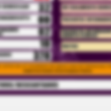
BRAINBERRIES
ed In Toledo
Critics Were Impressed
Kelly
BRAIN
ror
Rem
Cou
Com