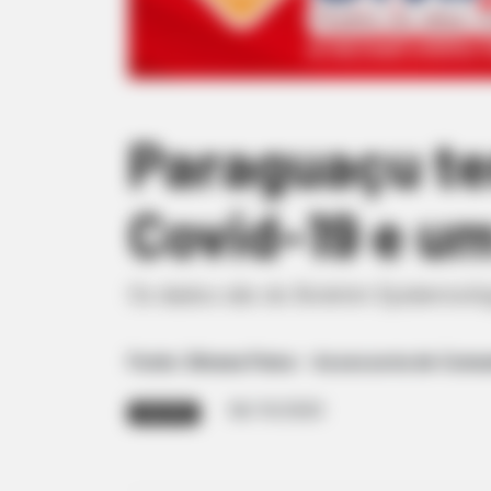
Paraguaçu te
Covid-19 e u
Os dados são do Boletim Epidemiológi
Fonte: Silvana Paiva – Assessoria de Comu
06/10/2020
BOLETIM