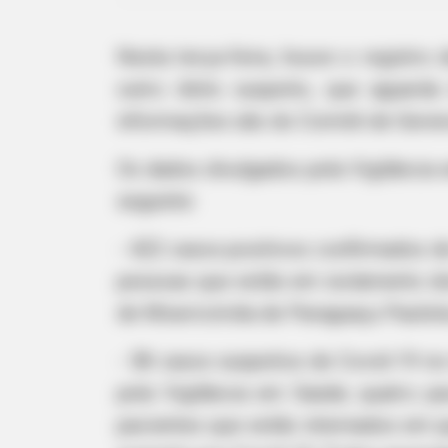
Nesta terça-feira, houve o registr
outro óbito suspeito, que aguarda
informações são do Comitê de Gerenc
Os dados divulgados pela Vigilância 
seguinte:
- 422 casos positivos confirmados d
pessoas que estão em isolamento dom
de Misericórdia de Paraguaçu Paulist
- 58 casos suspeitos de Covid-19 n
pela Vigilância em Saúde; quatro p
pacientes que estão internados em qu