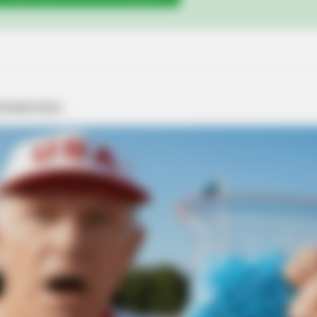
BRAINBERRIES
ve
She Spends Millions To Transform
Herself Into A Barbie Doll!
BRAINBERRIES
e His Shocking
Top 9 Most Controversi
BRAIN
Whe
Cel
BRAINBERRIES
r
Disney’s Live-Action Simba Was Based