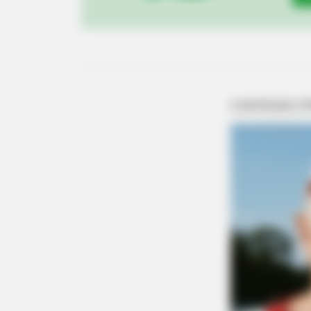
BRAINBERRIES
10 Tallest Women You Won't Belie
Exist
BRAINBERRIES
Remember This Kick-Ass Star? Se
Transformation
BRAINBERRIES
The Way You Sit Could Expose You