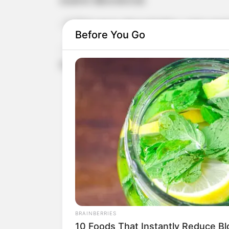
- 2.714 casos descartados, cujos exa
Before You Go
- Não há, no momento, pacientes d
Paraguaçu Paulista.
BRAINBERRIES
10 Foods That Instantly Reduce Bl