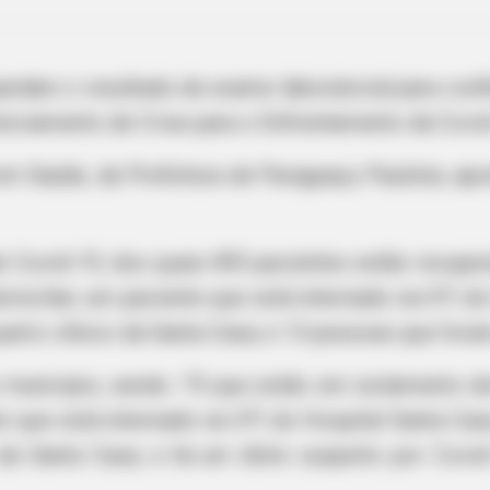
ardam o resultado de exame laboratorial para con
ciamento de Crise para o Enfrentamento da Covid-
em Saúde, da Prefeitura de Paraguaçu Paulista, ap
e Covid-19, dos quais 493 pacientes estão recupe
ciliar; um paciente que está internado na UTI do
arto clínico da Santa Casa; e 13 pessoas que foram
o município, sendo: 75 que estão em isolamento d
e que está internado na UTI do Hospital Santa Cas
 da Santa Casa; e há um óbito suspeito por Covi