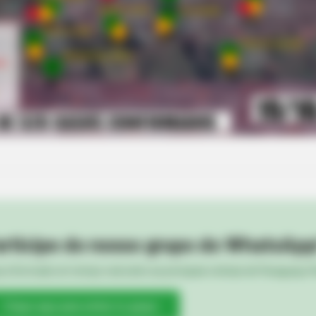
BRAINBERRIES
 The New ‘Home Alone’
You Wouldn't Believe It 
BRAIN
Hol
Real
rticipe do nosso grupo do WhatsApp
e informado em tempo real sobre as principais notícias de Paraguaçu Pa
Clique aqui para entrar no grupo