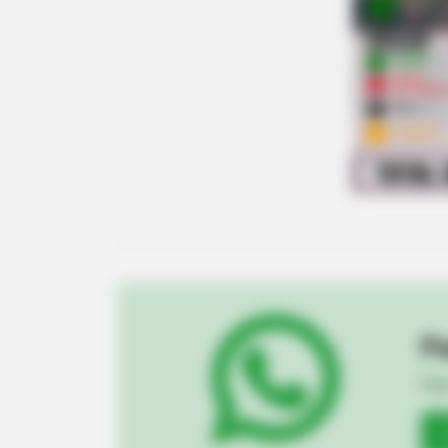
BRAINBERRIES
Macaulay Culkin's Own Version Of
Pa
Fiqu