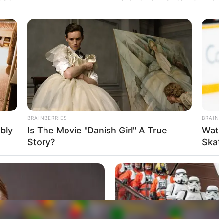
BRAINBERRIES
BRAIN
ably
Is The Movie "Danish Girl" A True
Wat
Story?
Ska