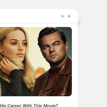
ital Santa Casa de Misericórdia de
His Career With This Movie?