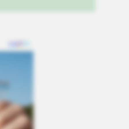
al 'Late Show' Moments
BERRIES
n Fame Meets Fragility: 6
ebrity Stories You Won't Forget