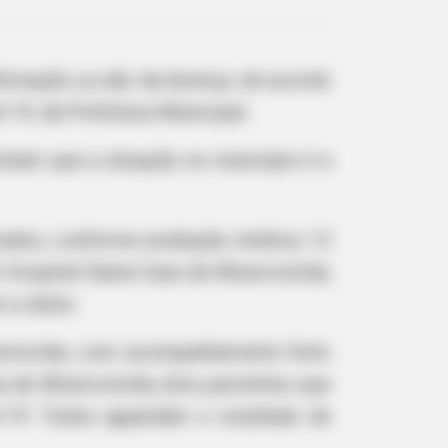
firmação ou não da doença, de acordo
19, da Prefeitura Municipal.
ontam que a situação no município é a
rados, conforme avaliação médica; 12
 Hospital Santa Casa de Misericórdia;
 a óbito.
omiciliar, com acompanhamento feito
a de Misericórdia; dois pacientes que
d-19. Todos aguardam o resultado de