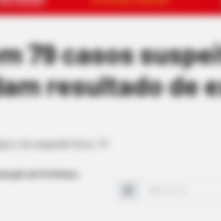
m 79 casos suspei
dam resultado de 
ico da segunda-feira, 19.
nicação da Prefeitura