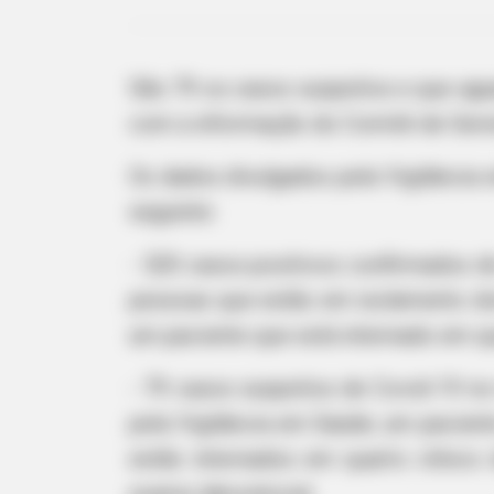
São 79 os casos suspeitos e que agu
com a informação do Comitê de Geren
Os dados divulgados pela Vigilância 
seguinte:
- 520 casos positivos confirmados d
pessoas que estão em isolamento domi
um paciente que está internado em qu
- 79 casos suspeitos de Covid-19 n
pela Vigilância em Saúde; um pacient
estão internados em quarto clínico
exame laboratorial.