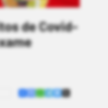
tos de Covid-
exame
Share
Facebook
WhatsApp
Telegram
Messenger
X