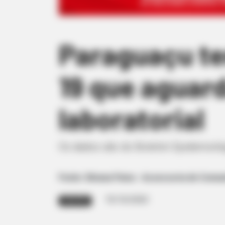
Paraguaçu te
19 que aguar
laboratorial
Os dados são do Boletim Epidemiológ
Fonte: Silvana Paiva - Assessoria de Comu
19/10/2020
BOLETIM