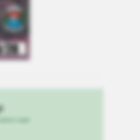
If It Wasn't Caught On Camera!
BERRIES
lywood's Inaccurate Portrayal Of
ity – Take A Look Inside
!
ulista e região