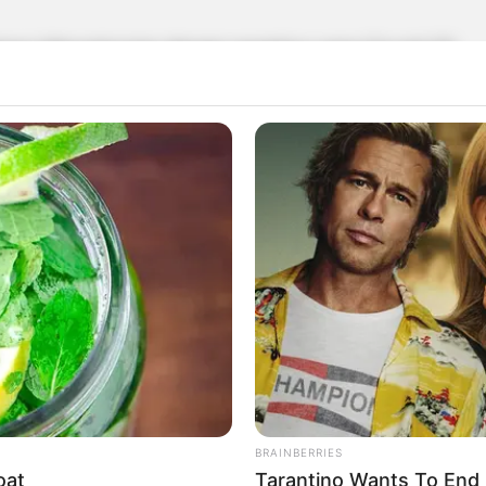
mes laboratoriais deram negativo para Covid-19.
e outros municípios internados na UTI do Hosp
BRAINBERRIES
oat
Tarantino Wants To End 