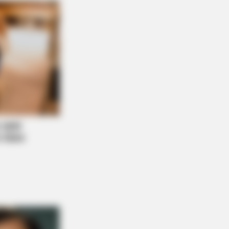
y Night. He Said He'd Be Up At