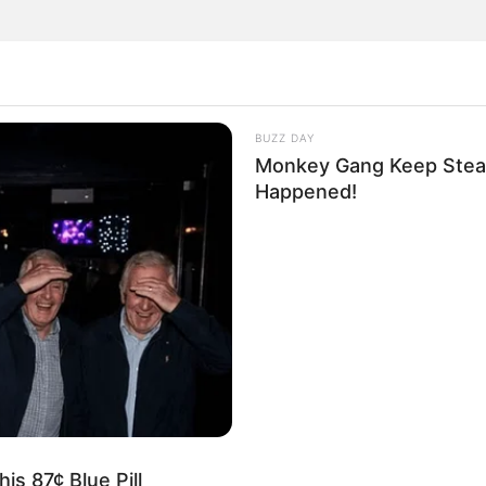
BUZZ DAY
rticipe do nosso grupo do WhatsApp
Monkey Gang Keep Stea
Happened!
e informado em tempo real sobre as principais notícias de Paraguaçu Pa
Clique aqui para entrar no grupo
is 87¢ Blue Pill