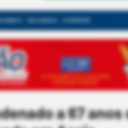
ALECIMENTO
FALE CONOSCO
VC REPÓRTER
enado a 67 anos d