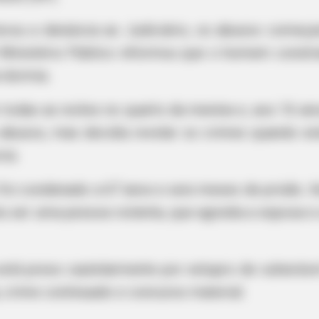
vou a denúncia ao Judiciário, os abusos começa
 Ministério Público informou que o homem constra
 dormia.
todas as noites no quarto da menina e, aos 16 ano
 abusos, mas decidiu revelar os crimes quando est
ia.
 foi condenado a 67 anos e seis meses de prisão. A
u ser uma pessoa violenta, que agredia a esposa 
stá preso cautelarmente por estupro de vulneráv
, crime continuado e concurso material.