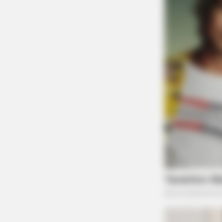
TAYLOR SHUMAN
The Senior Checklist Everyone Sh
Read