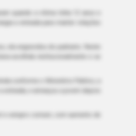
ram quando a vítima tinha 12 anos e
ngia a enteada para manter relações
s, ela engravidou do padrasto. Neste
ava acolhida institucionalmente e se
inda conforme o Ministério Público, a
e a enteada, e ameaçou a jovem depois
el e estupro comum, com aumento de