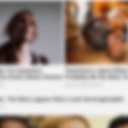
RURAL HEARTS
t Snakes Attack
She Asked About Saturda
Four.