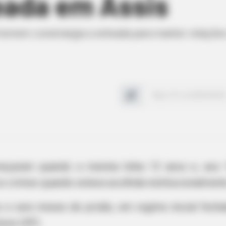
eada em Assis
 homem constrangia a enteada para manter relaçõe
eçaram quando a menina tinha 12 anos e, aos 1
s crimes quando estava acolhida institucionalment
 seis meses de prisão, em regime inicial fecha
ssis (SP).