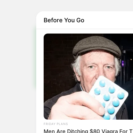
Before You Go
Pa
Fiqu
FRIDAY PLANS
Men Are Ditching $80 Viagra For Th