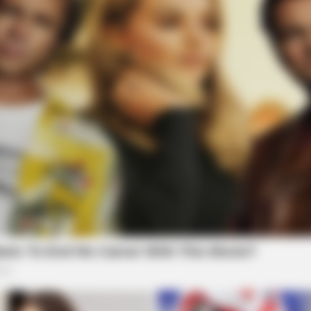
GAMES WAKA
GLYC
ould
Tragedy Of Paul McCartney, 83. He
Col
Has Been Confirmed To Be...!
Blo
Com