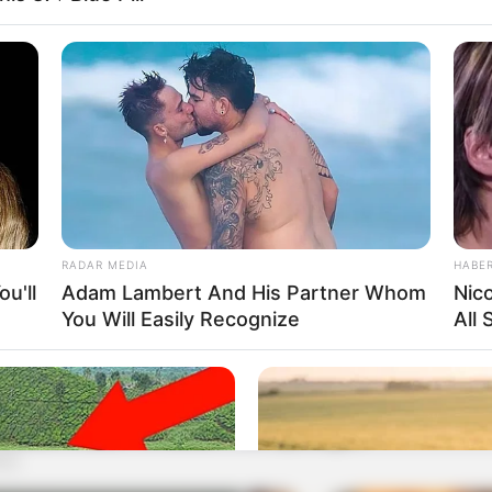
RADAR MEDIA
HABE
u'll
Adam Lambert And His Partner Whom
Nic
You Will Easily Recognize
All