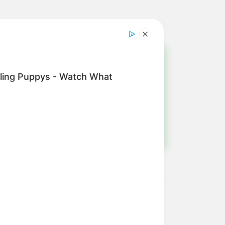
!
ling Puppys - Watch What
ulista e região