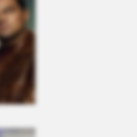
OGEN SUPPORT
umbus Adults Are Quietly Fixing
od Sugar Crashes With This
pound (Try Tonight!)