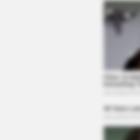
RADAR MEDIA
Caught On Camera: Chaos As Gian
Unexpectedly