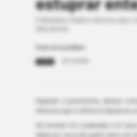
estuprar ent
O Ministério Público informou que o
dela dormia.
Fonte: Do AssisNews
02/12/2020
POLÍCIA
Segundo a promotoria, abusos com
informou que a vítima só denunciou o
Um homem foi condenado a 67 anos e
idade por cerca de quatro anos, em A