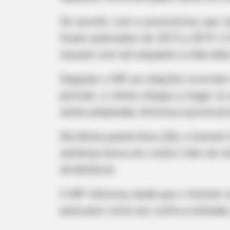
De acordo com a promotoria, que le
foram praticados de 2015 a 2019. O
sexuais com ele enquanto a mãe dela
Segundo o MP, as relações ocorriam 
período, a vítima chegou a negar os
sentiu amparada, informou a promotor
Na última quinta-feira (26), o homem
sentença levou em conta o fato do ré
da denúncia.
O MP informou ainda que o homem e
pena pelo crime ser contra a enteada