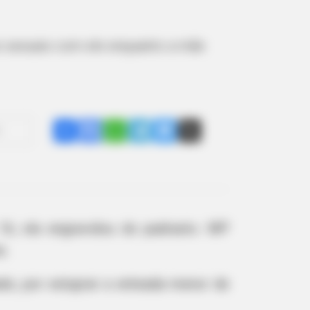
s sexuais com ele enquanto a mãe
Share
Facebook
WhatsApp
Telegram
Messenger
X
6, ela engravidou do padrasto. MP
e.
do, por estuprar a enteada menor de