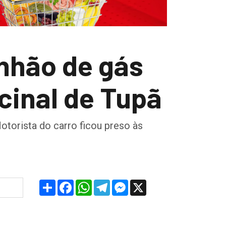
inhão de gás
icinal de Tupã
otorista do carro ficou preso às
Share
Facebook
WhatsApp
Telegram
Messenger
X