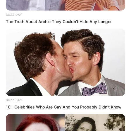
BUZZ DAY
The Truth About Archie They Couldn't Hide Any Longer
BUZZ DAY
10+ Celebrities Who Are Gay And You Probably Didn't Know