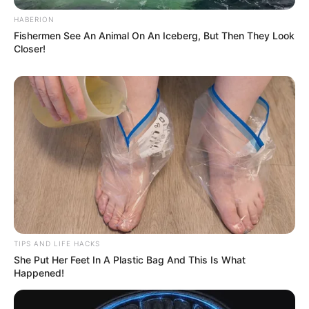
HABERION
Fishermen See An Animal On An Iceberg, But Then They Look
Closer!
TIPS AND LIFE HACKS
She Put Her Feet In A Plastic Bag And This Is What
Happened!