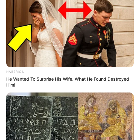
HABERION
He Wanted To Surprise His Wife. What He Found Destroyed
Him!