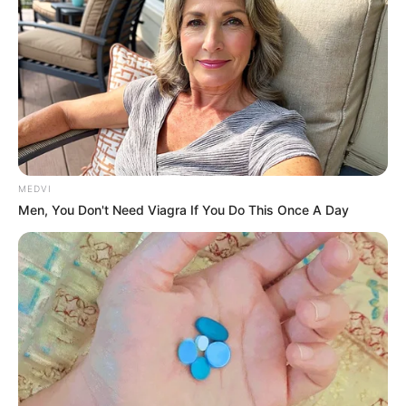
MEDVI
Men, You Don't Need Viagra If You Do This Once A Day