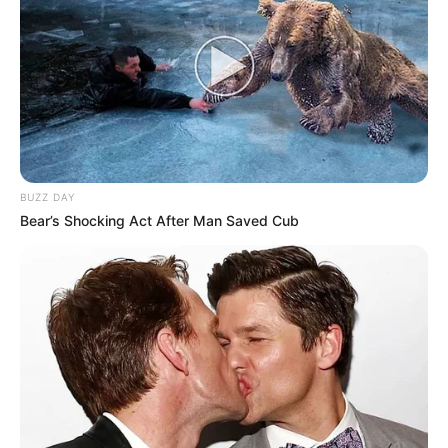
de infraestrutura definidos na Lei Complementar 246/2019.
BUZZ DAY
Bear’s Shocking Act After Man Saved Cub
Participe do nosso grupo do
WhatsApp!
Fique informado em tempo real sobre as principais
notícias de Paraguaçu Paulista e região