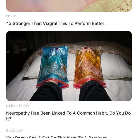
MEDVI
4x Stronger Than Viagra! This To Perform Better
NERVE FLOW
Neuropathy Has Been Linked To A Common Habit. Do You Do
It?
BUZZ DAY
You Rarely See A Cat Do This Next To A Parakeet