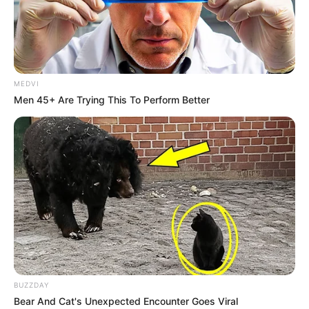
MEDVI
Men 45+ Are Trying This To Perform Better
BUZZDAY
Bear And Cat's Unexpected Encounter Goes Viral