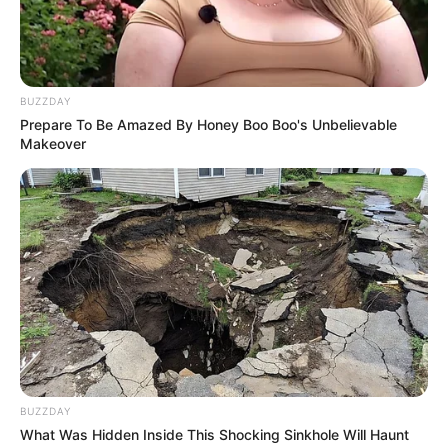
BUZZDAY
Prepare To Be Amazed By Honey Boo Boo's Unbelievable
Makeover
Prefeitura limpará bueiros e
instalará dispositivos para evitar
BUZZDAY
alagamentos
What Was Hidden Inside This Shocking Sinkhole Will Haunt