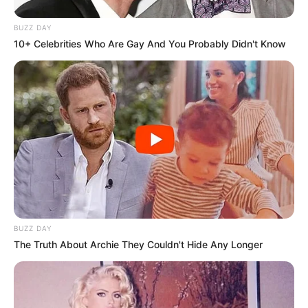
Clique aqui para entrar no grupo
BUZZ DAY
10+ Celebrities Who Are Gay And You Probably Didn't Know
BUZZ DAY
The Truth About Archie They Couldn't Hide Any Longer