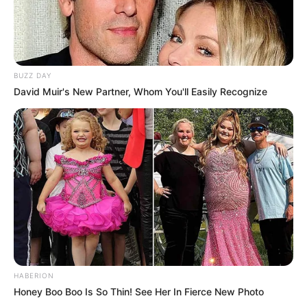
BUZZ DAY
David Muir's New Partner, Whom You'll Easily Recognize
HABERION
Honey Boo Boo Is So Thin! See Her In Fierce New Photo