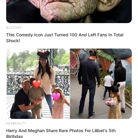
BUZZDAY
This Comedy Icon Just Turned 100 And Left Fans In Total
Shock!
HERBEAUTY
Harry And Meghan Share Rare Photos For Lilibet's 5th
Birthday