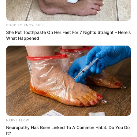
GOOD TO KNOW THIS
She Put Toothpaste On Her Feet For 7 Nights Straight – Here's
What Happened
NERVE FLOW
Neuropathy Has Been Linked To A Common Habit. Do You Do
It?