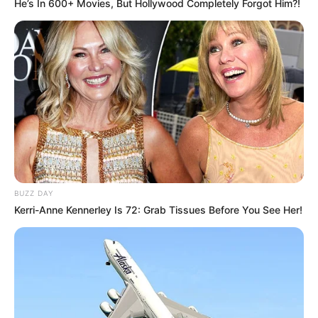
He’s In 600+ Movies, But Hollywood Completely Forgot Him?!
BUZZ DAY
Kerri-Anne Kennerley Is 72: Grab Tissues Before You See Her!