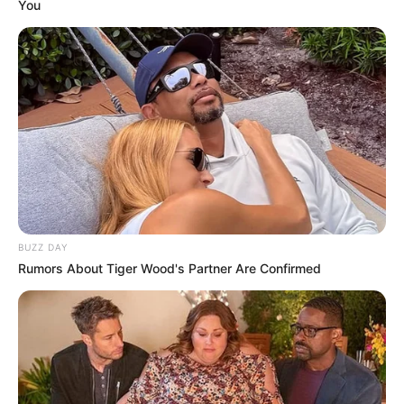
You
O Departamento de Urbanismo e Habitação iniciará
serviços por toda cidade como a limpeza e desobstrução
de bocas de lobo.
Fonte: Comunicação da Prefeitura
30/04/2021
SERVIÇO PREVENTIVO
Share
Facebook
WhatsApp
Telegram
Messenger
X
BUZZ DAY
Rumors About Tiger Wood's Partner Are Confirmed