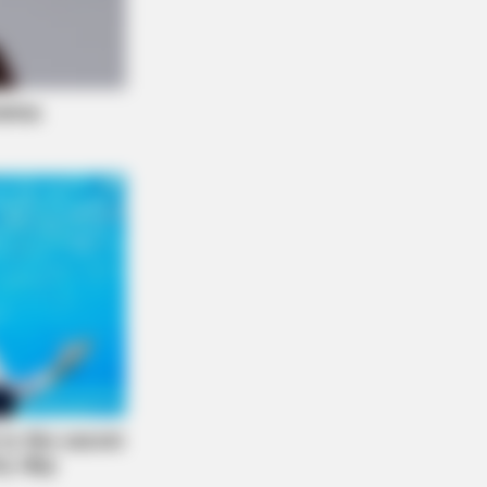
n The Most Terrifying Discovery