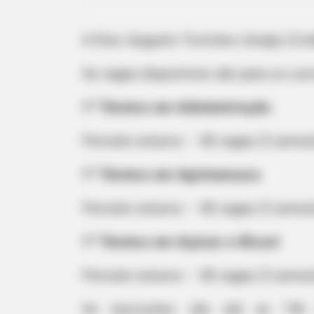
A Etec Augusto Tortolero Araújo (Col
As vagas disponíveis são para os cur
1º Técnico em Administração
Período noturno – 40 vagas (3 semes
1º Técnico em Agrimensura
Período noturno – 40 vagas (3 semes
1º Técnico em Açúcar e Álcool
Período noturno – 40 vagas (3 semes
As inscrições vão até as 15h 