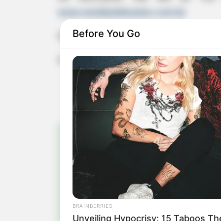
www.vestibulinhoetec.com.br
Before You Go
Sem realização de prova, a classifica
A Etec está com canal exclusivo via 
Pa
Fiqu
BRAINBERRIES
Unveiling Hypocrisy: 15 Taboos T