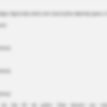
égio Agrícola) está com inscrições abertas para o 
sos:
tres)
tres)
tres)
do dia 02 de junho. Elas devem ser realiz