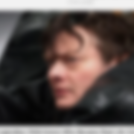
BRAINBERRIES
BRAIN
Why Big Bang Theory Fans Despise
TV 
These 8 Characters
Tog
BRAINBERRIES