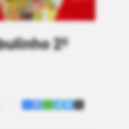
bulinho 2º
Share
Facebook
WhatsApp
Telegram
Messenger
X