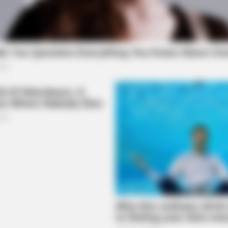
BRAINBERRIES
hés That Don't Reflect
Scientists Happened Upo