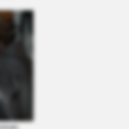
BERRIES
Couples Who Would Never Be
ether: 9 Is Just Too Weird