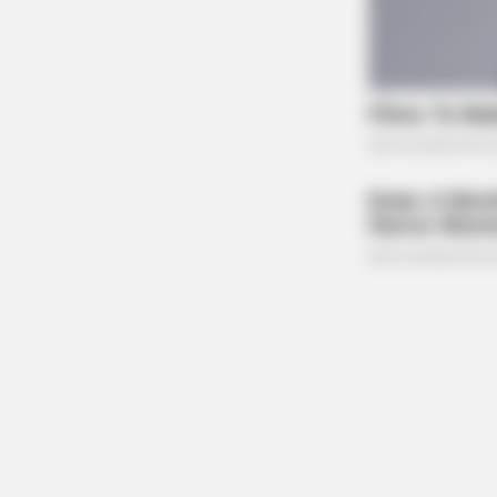
BRAINBERRIES
Busting Movie Myths! Common Clic
Reality