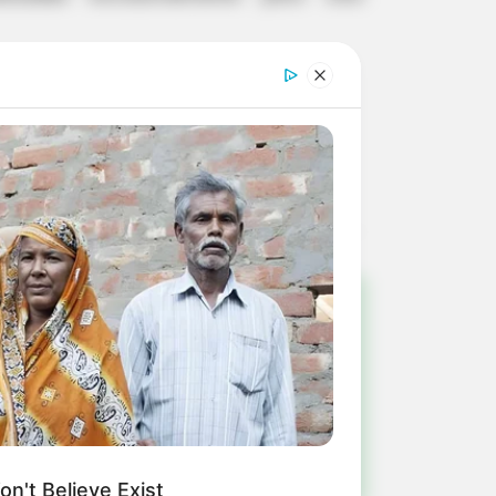
 (18) 99807-6877.
!
ulista e região
n't Believe Exist