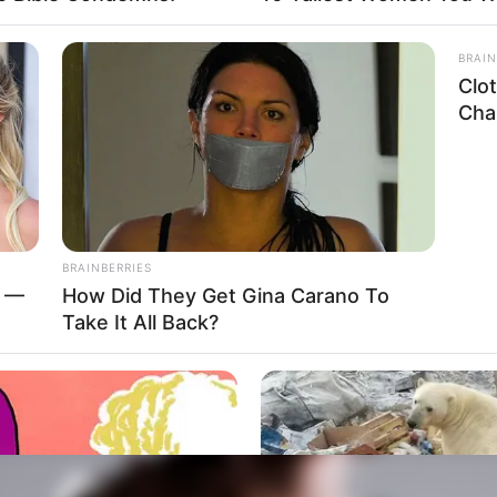
BRAIN
Clo
Chal
BRAINBERRIES
d —
How Did They Get Gina Carano To
Take It All Back?