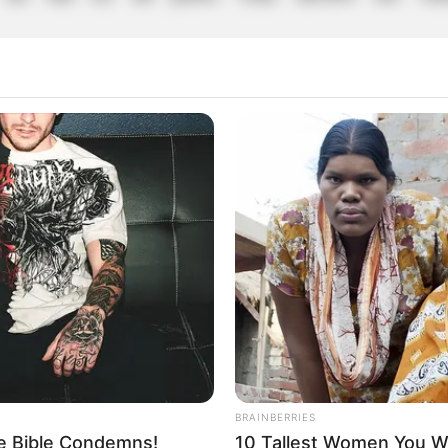
ção será através de análise do histórico escolar.
WhatsAap para sanar dúvidas sobre o vestibulinho:
rticipe do nosso grupo do WhatsApp
e informado em tempo real sobre as principais notícias de Paraguaçu Pa
Clique aqui para entrar no grupo
BRAINBERRIES
he Bible Condemns!
10 Tallest Women You Wo