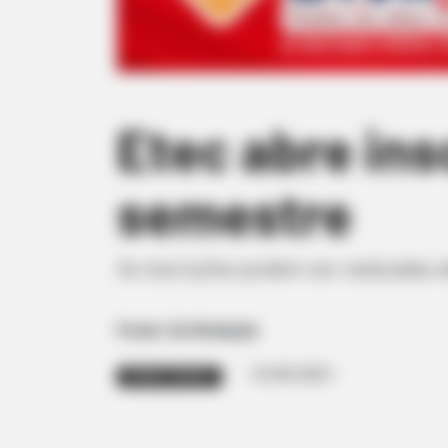
Etec abre ins
semestre
As inscrições podem ser realizadas at
Fonte: Da Redação
13/05/2021
ENSINO TÉCNICO