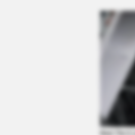
BRAINBERRIES
Discover 15 Surprising Things
Forbidden By The Bible
BRAINBERRIES