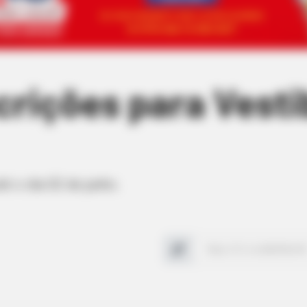
crições para Vesti
é o dia 02 de junho.