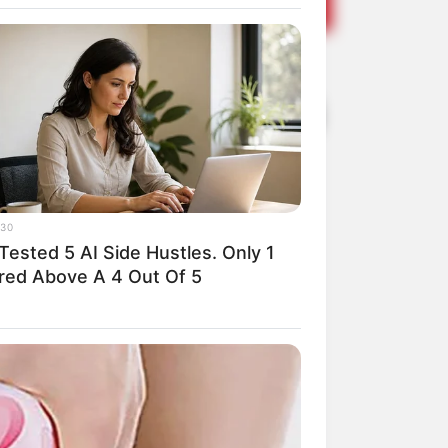
s de 20 fuzis
inhão em
30
Tested 5 AI Side Hustles. Only 1
red Above A 4 Out Of 5
 Mais Seguro.
Share
Facebook
WhatsApp
Telegram
Messenger
X