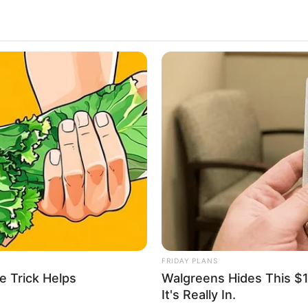
ALECIMENTO
FALE CONOSCO
VC REPÓRTER
FRIDAY PLANS
e Trick Helps
Walgreens Hides This $1 
It's Really In.