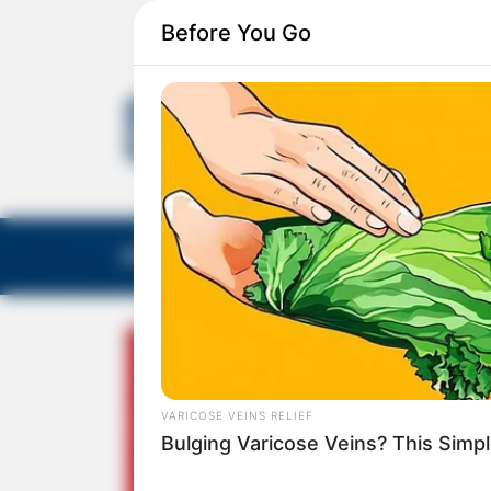
Before You Go
EDITORIAS
GALERIA DE FOTOS
NOTA DE F
VARICOSE VEINS RELIEF
Bulging Varicose Veins? This Simpl