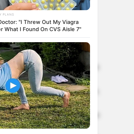
Y PLANS
Doctor: "I Threw Out My Viagra
er What I Found On CVS Aisle 7"
 / Divulgação
s, durante a operação "São Paulo Mais
conteceu na Rodovia Raposo Tavares,
, o que motivou a realização de uma