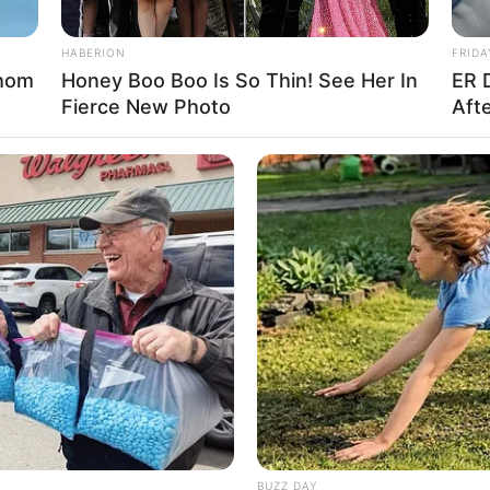
HABERION
FRIDA
Whom
Honey Boo Boo Is So Thin! See Her In
ER 
Fierce New Photo
Aft
apreendidas pela Polícia Rodoviária em Assis - Foto: Polícia Rodoviária
hã desta quinta-feira (16) 23 fuzis e 10 pistola
aminhão com placas do Paraguai e a apreensão a
, o motorista apresentou nervosismo na abordagem
BUZZ DAY