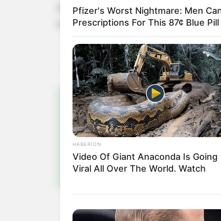
A ocorrência será registrada na sed
Pfizer's Worst Nightmare: Men Ca
Prescriptions For This 87¢ Blue Pil
e o motorista.
Pa
Fiqu
HABERION
Video Of Giant Anaconda Is Going
Viral All Over The World. Watch