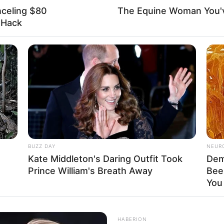
e da Polícia Federal de Marília, para onde foram 
nceling $80
The Equine Woman You'
l Hack
rticipe do nosso grupo do WhatsApp
e informado em tempo real sobre as principais notícias de Paraguaçu Pa
BUZZ DAY
NEUR
Kate Middleton's Daring Outfit Took
Dem
Clique aqui para entrar no grupo
Prince William's Breath Away
Bee
You 
HABERION