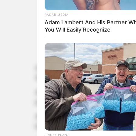
RADAR MEDIA
Adam Lambert And His Partner 
You Will Easily Recognize
Armas foram 
A Polícia Rodoviária aprendeu na man
Seguro".
As armas estavam no estepe de um c
próximo ao km 453.
Ainda segundo a Polícia Rodoviária
busca minuciosa no veículo.
FRIDAY PLANS