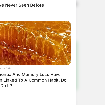
encaminhados o armamento, o caminhão
ve Never Seen Before
!
ulista e região
O SHARP
entia And Memory Loss Have
n Linked To A Common Habit. Do
Do It?