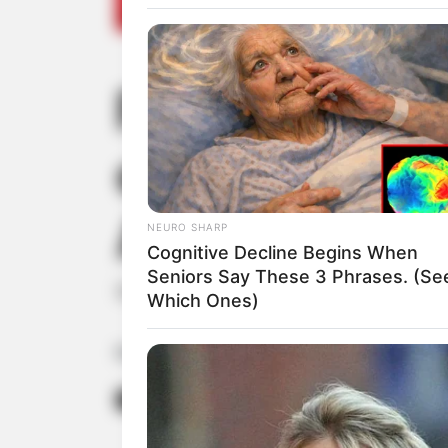
Polícia Rodov
e 10 pistola
Assis
NEURO SHARP
Cognitive Decline Begins When
Seniors Say These 3 Phrases. (Se
Motorista do veículo com placas do 
Which Ones)
Fonte: G1 Bauru e Marília
16/09/2021
POLÍCIA