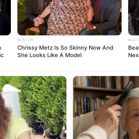
BUZZ DAY
BUZZ 
n
Chrissy Metz Is So Skinny Now And
Bea
ic
She Looks Like A Model
Nex