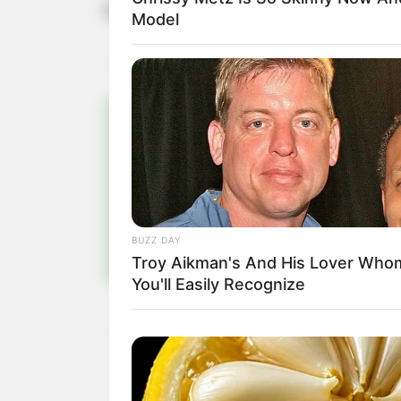
homem caiu de cabeça no chão.
Model
Pa
Fiqu
BUZZ DAY
Troy Aikman's And His Lover Who
You'll Easily Recognize