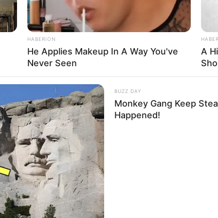
HABERION
HABE
He Applies Makeup In A Way You've
A H
Never Seen
Sho
BUZZ DAY
Monkey Gang Keep Stea
Happened!