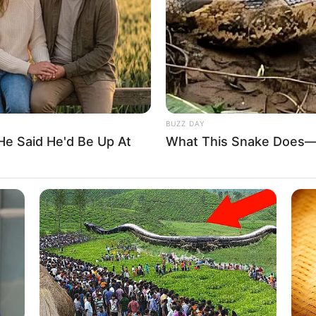
BUZZ DAY
He Said He'd Be Up At
What This Snake Does—E