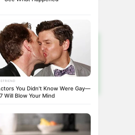
!
ulista e região
IEFRIEND
Actors You Didn't Know Were Gay—
7 Will Blow Your Mind