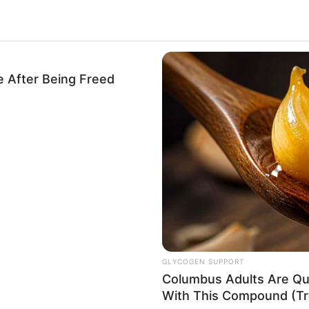
e After Being Freed
ALECIMENTO
FALE CONOSCO
VC REPÓRTER
GLYCOGEN SUPPORT
Columbus Adults Are Qui
With This Compound (Try