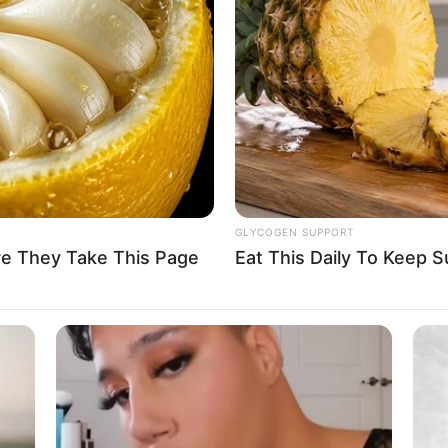
GLYCOGEN SUPPORT
re They Take This Page
Eat This Daily To Keep 