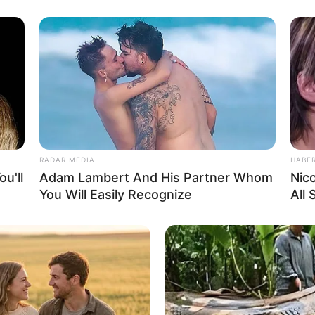
orre após cair do 
 trabalhava
r uma telha quando sofreu a queda. O homem chegou 
RADAR MEDIA
HABE
u'll
Adam Lambert And His Partner Whom
Nic
You Will Easily Recognize
All