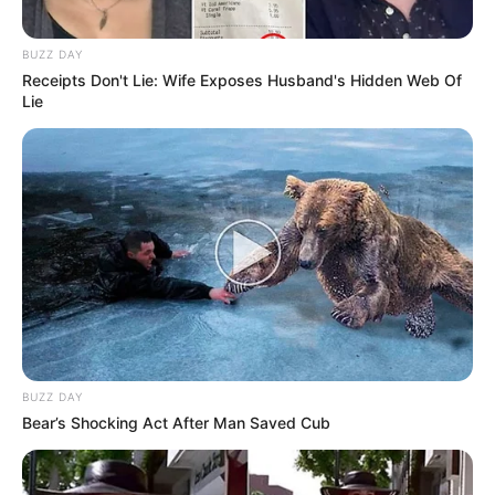
BUZZ DAY
Receipts Don't Lie: Wife Exposes Husband's Hidden Web Of
Lie
BUZZ DAY
Bear’s Shocking Act After Man Saved Cub