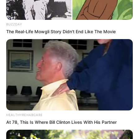
BUZZDAY
The Real-Life Mowgli Story Didn't End Like The Movie
Participe do nosso grupo do
WhatsApp!
Fique informado em tempo real sobre as principais
notícias de Paraguaçu Paulista e região
HEALTHYREHABCARE
At 78, This Is Where Bill Clinton Lives With His Partner
Clique aqui para entrar no grupo