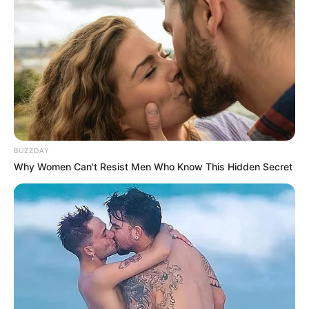
BUZZDAY
Why Women Can't Resist Men Who Know This Hidden Secret
Em Paraguaçu Paulista, a nova orientação já está sendo aplicada 
pelo Departamento de Saúde por meio da Vigilância 
Epidemiológica 
O Governo de SP vai reduzir de 5 para 4 meses o intervalo
da dose adicional da vacina de Covid-19 no estado de São
Paulo. A medida é uma recomendação do Comitê Científico
do Coronavírus do Estado de São Paulo diante do atual
cenário epidemiológico da doença no mundo e a