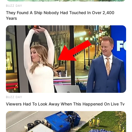
BUZZ DAY
They Found A Ship Nobody Had Touched In Over 2,400
Years
BUZZ DAY
Viewers Had To Look Away When This Happened On Live Tv