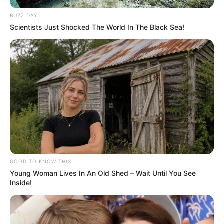
BUZZ DAY
Scientists Just Shocked The World In The Black Sea!
GOOD TO KNOW THIS
Young Woman Lives In An Old Shed – Wait Until You See
Inside!