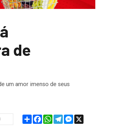
rá
a de
 de um amor imenso de seus
Share
Facebook
WhatsApp
Telegram
Messenger
X