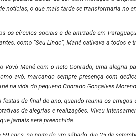
 de notícias, o que mais tarde se transformaria no
 os círculos sociais e de amizade em Paraguaçu 
antes, como “Seu Lindo”, Mané cativava a todos e t
o Vovô Mané com o neto Conrado, uma alegria par
como avô, marcando sempre presença com dedicaç
Mané na vida do pequeno Conrado Gonçalves Moreno,
s festas de final de ano, quando reunia os amigos
ctativas de alegrias e realizações. Viveu intensam
 que jamais será preenchida.
59 anos, na noite de um sábado, dia 25 de setemb