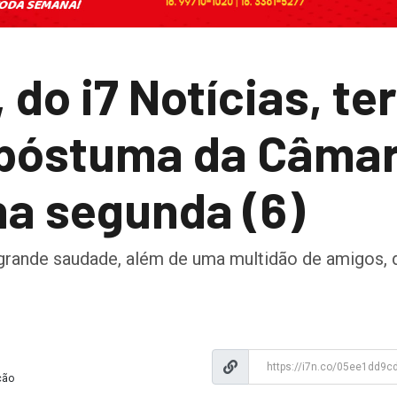
do i7 Notícias, te
óstuma da Câmar
na segunda (6)
rande saudade, além de uma multidão de amigos,
ção