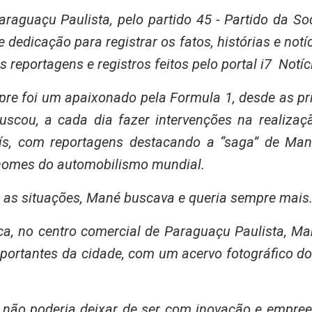
raguaçu Paulista, pelo partido 45 - Partido da So
 dedicação para registrar os fatos, histórias e notí
reportagens e registros feitos pelo portal i7 Notíc
pre foi um apaixonado pela Formula 1, desde as p
 buscou, a cada dia fazer intervenções na realiz
país, com reportagens destacando a “saga” de Man
nomes do automobilismo mundial.
as situações, Mané buscava e queria sempre mais
a, no centro comercial de Paraguaçu Paulista, Ma
mportantes da cidade, com um acervo fotográfico do
o não poderia deixar de ser com inovação e empre