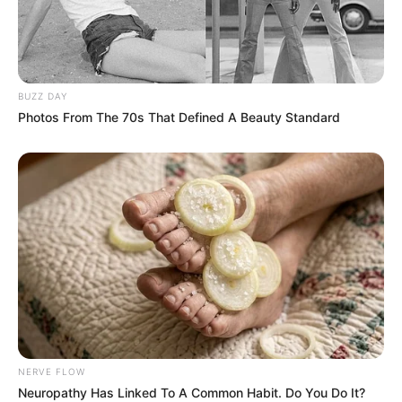
BUZZ DAY
Photos From The 70s That Defined A Beauty Standard
NERVE FLOW
Neuropathy Has Linked To A Common Habit. Do You Do It?