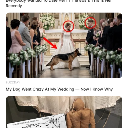
Everybody Wanted To Date Her In The 80s & This Is Her
Recently
BUZZDAY
My Dog Went Crazy At My Wedding — Now I Know Why