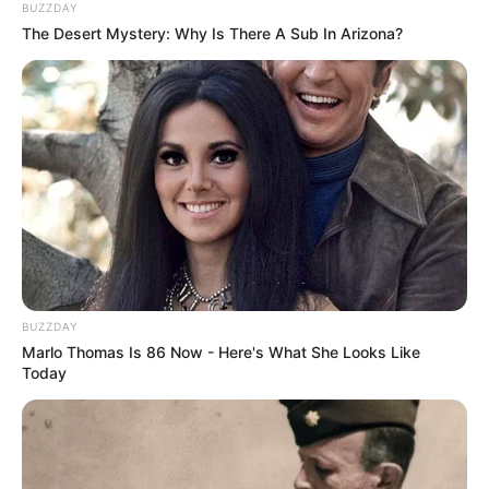
BUZZDAY
The Desert Mystery: Why Is There A Sub In Arizona?
BUZZDAY
Marlo Thomas Is 86 Now - Here's What She Looks Like
Deixe um Comentário
Today