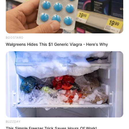
BOOSTARO
Walgreens Hides This $1 Generic Viagra - Here's Why
BUZZDAY
This Simple Freezer Trick Saves Hours Of Work!