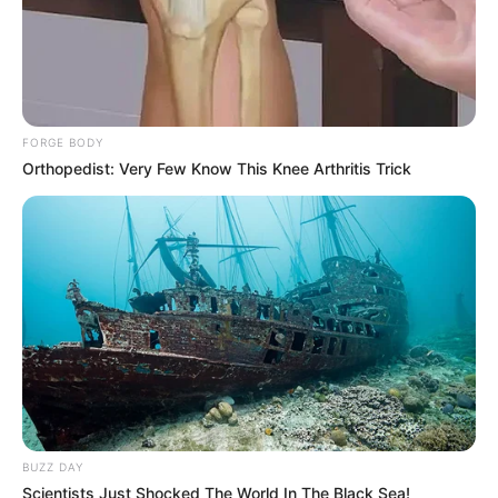
FORGE BODY
Orthopedist: Very Few Know This Knee Arthritis Trick
BUZZ DAY
Scientists Just Shocked The World In The Black Sea!