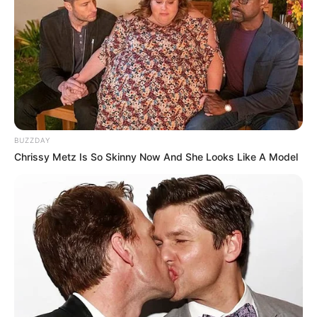
BUZZDAY
Chrissy Metz Is So Skinny Now And She Looks Like A Model