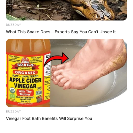
BUZZDAY
What This Snake Does—Experts Say You Can't Unsee It
BUZZDAY
Vinegar Foot Bath Benefits Will Surprise You