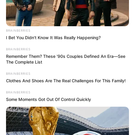
BRAINBERRIES
I Bet You Didn't Know It Was Really Happening?
BRAINBERRIES
Remember Them? These '90s Couples Defined An Era—See
The Complete List
BRAINBERRIES
Clothes And Shoes Are The Real Challenges For This Family!
BRAINBERRIES
Some Moments Got Out Of Control Quickly
Saúde alerta para o aumento de
casos de dengue em Paraguaçu
Entre os bairros com maior número de casos de infestação
estão Vila Marin, Vila Nova, Barra Funda, Vila Gammon,
Francisco Roberto, Murilo Macedo e Lina Leuzzi.