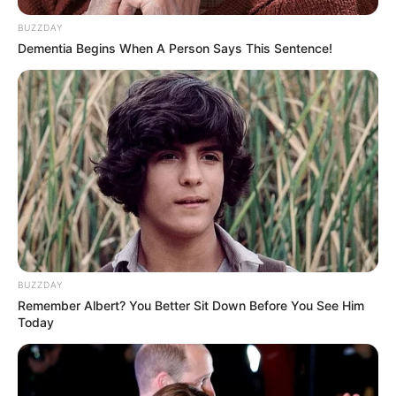
BUZZDAY
Dementia Begins When A Person Says This Sentence!
BUZZDAY
Remember Albert? You Better Sit Down Before You See Him
Today