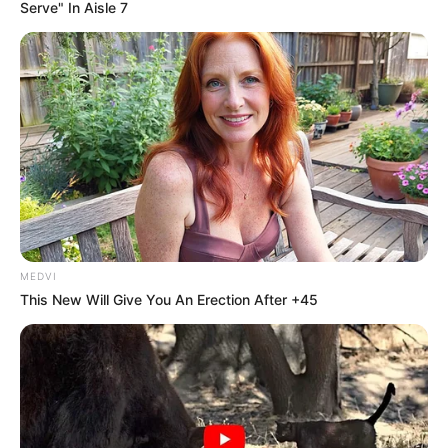
Serve" In Aisle 7
MEDVI
This New Will Give You An Erection After +45