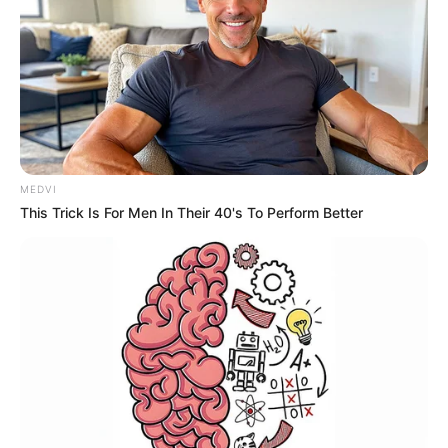
MEDVI
This Trick Is For Men In Their 40's To Perform Better