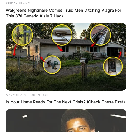
VEJA TAMBÉM
FRIDAY PLANS
Walgreens Nightmare Comes True: Men Ditching Viagra For
This 87¢ Generic Aisle 7 Hack
NAVY SEAL'S BUG IN GUIDE
SAÚDE
Is Your Home Ready For The Next Crisis? (Check These First)
AME Assis amplia serviços especializados com
inovação e atendimento digital