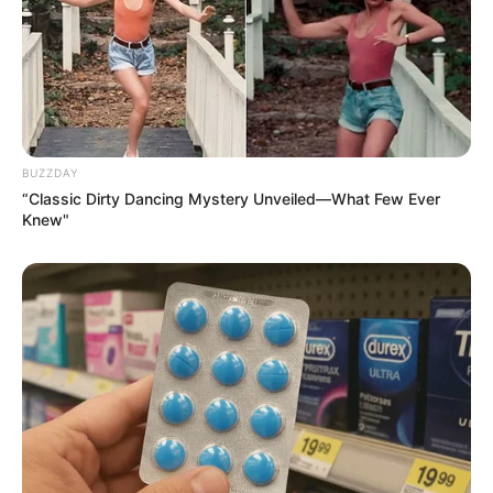
BUZZDAY
“Classic Dirty Dancing Mystery Unveiled—What Few Ever
Knew"