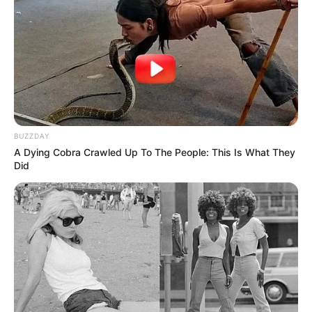
BUZZDAY
A Dying Cobra Crawled Up To The People: This Is What They
Did