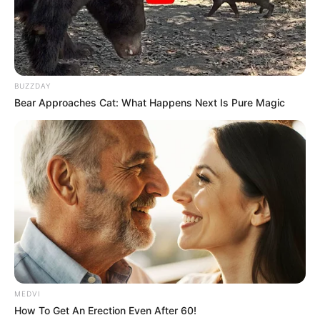
BUZZDAY
Bear Approaches Cat: What Happens Next Is Pure Magic
MEDVI
How To Get An Erection Even After 60!