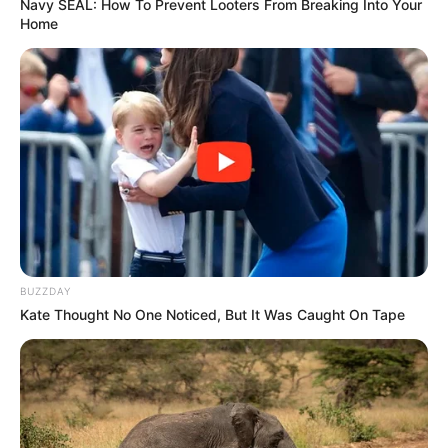
Navy SEAL: How To Prevent Looters From Breaking Into Your
Home
BUZZDAY
Kate Thought No One Noticed, But It Was Caught On Tape