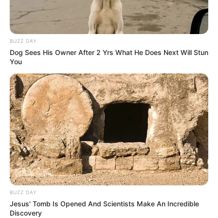
BUZZ DAY
Dog Sees His Owner After 2 Yrs What He Does Next Will Stun
You
BUZZ DAY
Jesus' Tomb Is Opened And Scientists Make An Incredible
Discovery