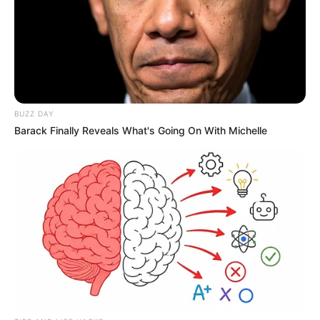
premeditado o crime.
A jovem foi agredida e estrangulada, depois teve partes do
corpo queimadas. Um frasco de querosene foi encontrado
no local. A vítima foi identificada pelo padrasto por meio de
uma tatuagem no braço e uma pulseira.
A vítima foi identificada pelo padrasto por meio de uma tatuagem 
no braço e uma pulseira
BUZZ DAY
Barack Finally Reveals What's Going On With Michelle