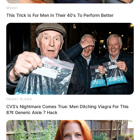
Polícia Militar prende um dos três
MEDVI
ladrões que assaltaram
This Trick Is For Men In Their 40's To Perform Better
lanchonete e roubaram arma de
agente
Após buscas, os policiais militares da Força Tática do 32º
BPM/I localizaram a pistola marca Taurus calibre .380 com
dez munições intactas.
Fonte: Redação
28/01/2022
Foto: Polícia Militar
CAPTURADO
FRIDAY PLANS
CVS’s Nightmare Comes True: Men Ditching Viagra For This
87¢ Generic Aisle 7 Hack
Share
Facebook
WhatsApp
Telegram
Messenger
X