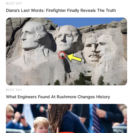
BUZZ DAY
Diana’s Last Words: Firefighter Finally Reveals The Truth
BUZZ DAY
What Engineers Found At Rushmore Changes History