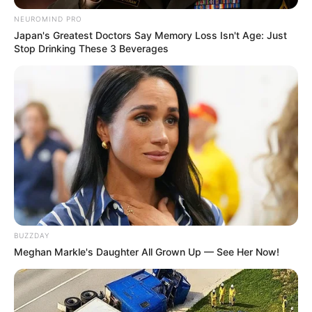
NEUROMIND PRO
Japan's Greatest Doctors Say Memory Loss Isn't Age: Just
Stop Drinking These 3 Beverages
BUZZDAY
Meghan Markle's Daughter All Grown Up — See Her Now!