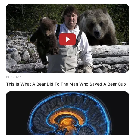
BUZZDAY
This Is What A Bear Did To The Man Who Saved A Bear Cub