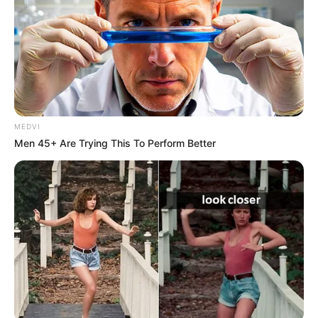
crime para localizar os outros dois autores do assalto.
MEDVI
Men 45+ Are Trying This To Perform Better
Participe do nosso grupo do
WhatsApp!
Fique informado em tempo real sobre as principais
notícias de Paraguaçu Paulista e região