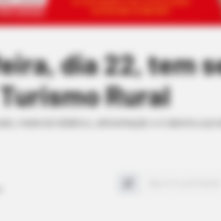
eira, dia 22, tem s
Turismo Rural
ado, material didático, alimentação e é aberta a pr
o