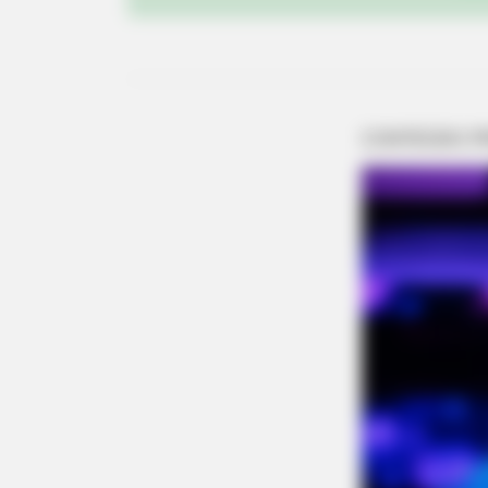
PAINFREE DEVICE
The Joint Pain Breakthrough Every