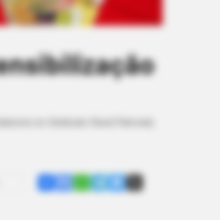
ensibilização
odutores no Sindicato Rural Patronal;
Share
Facebook
WhatsApp
Telegram
Messenger
X