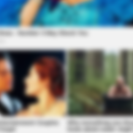
HABE
s In
He 
Inst