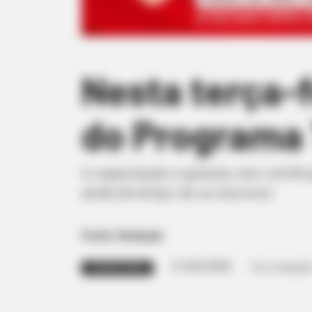
Nesta terça-f
do Programa 
A capacitação é gratuita, tem certific
ainda dá tempo de se inscrever.
Fonte: Redação
21/02/2022
Foto: Divulgaçã
TURISMO RURAL