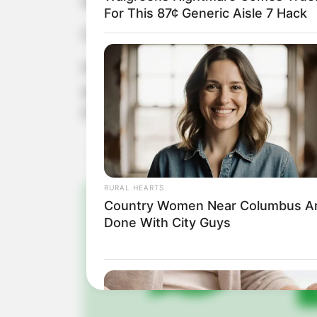
as futuras aulas.
For This 87¢ Generic Aisle 7 Hack
O material didático e alimentação dur
Para participar da sensibilizaçã
anteriormente e as inscrições estão 
Paula Gambier Costa, 396.
RURAL HEARTS
Country Women Near Columbus A
Done With City Guys
Pa
Fiqu