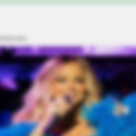
VARICOSE VEINS RELIEF
one's Waiting For
Bulging Varicose Veins? 
HABERION
Colorado Elk's Surprising Response
After Being Freed From Tire