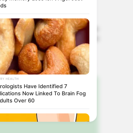
ods
é necessário manifestar interesse
l de Paraguaçu, que fica na rua Maria
RY HEALTH
ologists Have Identified 7
ications Now Linked To Brain Fog
!
Adults Over 60
ulista e região