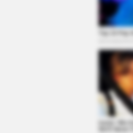
NAVY SEAL'S BUG IN GUIDE
Navy SEAL: How To Hide Your Prep
Places They Won't Look