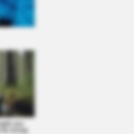
RION
Opened The Secret Door And
antly Regretted It!