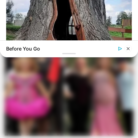
Before You Go
BUZZ DAY
A Man Climbed Into A Tree And Couldn't Believe What He
Found