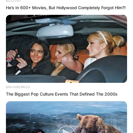
BUZZDAY
He’s In 600+ Movies, But Hollywood Completely Forgot Him?!
BRAINBERRIES
The Biggest Pop Culture Events That Defined The 2000s