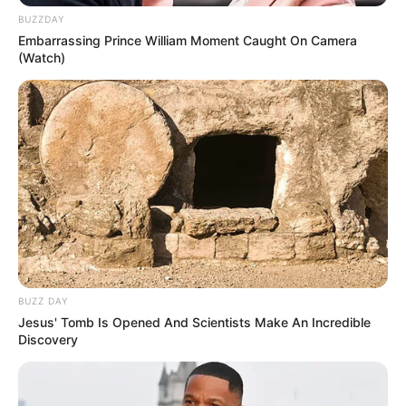
BUZZDAY
Embarrassing Prince William Moment Caught On Camera
(Watch)
No Dia Músico de 2021, comemorado em 22 de novembro, Priscila 
fez uma homenagem aos músicos 

de Paraguaçu Paulista. Ela deixou uma mensagem e tocou ao 
piano a música 

BUZZ DAY
Jesus' Tomb Is Opened And Scientists Make An Incredible
Discovery