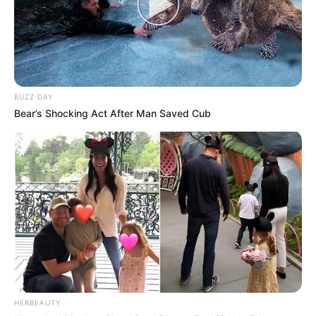
BUZZ DAY
Bear’s Shocking Act After Man Saved Cub
HERBEAUTY