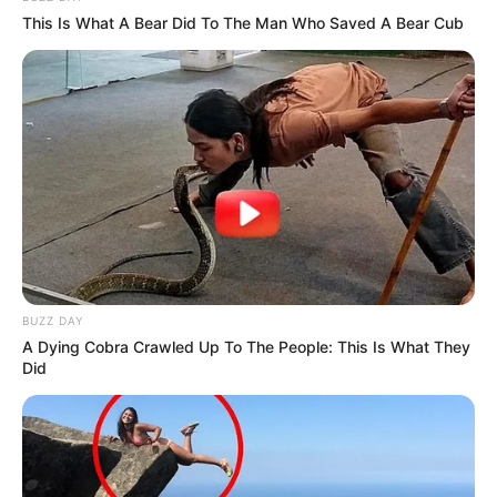
This Is What A Bear Did To The Man Who Saved A Bear Cub
BUZZ DAY
A Dying Cobra Crawled Up To The People: This Is What They
Did