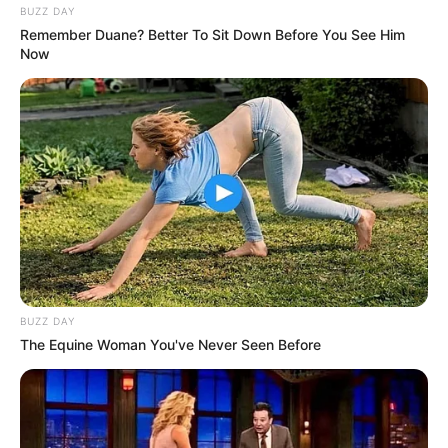
BUZZ DAY
Remember Duane? Better To Sit Down Before You See Him
Now
BUZZ DAY
The Equine Woman You've Never Seen Before