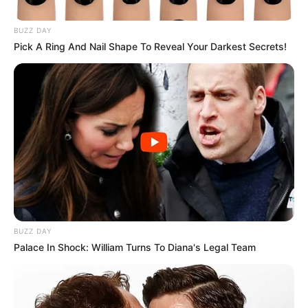
Priscila atuava havia quase 30 anos como professora de
música, período em que formou muitos músicos e
BUZZ DAY
conquistou o coração de muitas pessoas em Paraguaçu
Pick A Ring And Nail Shape To Reveal Your Darkest Secrets!
Paulista.
Fonte: Redação
24/02/2022
Foto: Reprodução
LUTO POR PRISCILA
Share
Facebook
WhatsApp
Telegram
Messenger
X
BUZZ DAY
Palace In Shock: William Turns To Diana's Legal Team