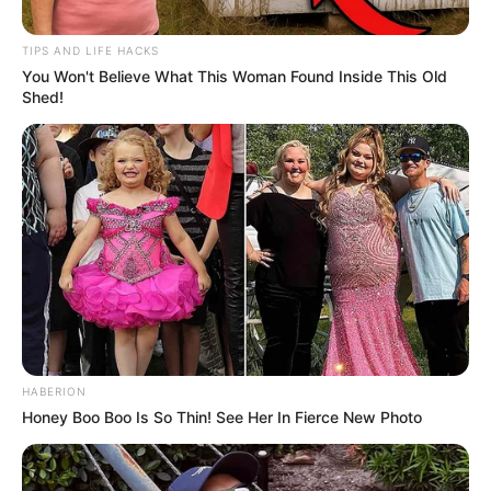
TIPS AND LIFE HACKS
You Won't Believe What This Woman Found Inside This Old
Shed!
HABERION
Honey Boo Boo Is So Thin! See Her In Fierce New Photo