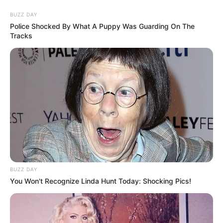
BUZZ DAY
Police Shocked By What A Puppy Was Guarding On The
Tracks
BUZZ DAY
You Won't Recognize Linda Hunt Today: Shocking Pics!