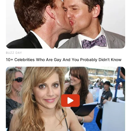
BUZZ DAY
10+ Celebrities Who Are Gay And You Probably Didn't Know
Priscila atuava havia quase 30 anos como professora de música, 
período em que formou muitos músicos 

e conquistou o coração de muitas pessoas em Paraguaçu Paulista
A professora de música de Paraguaçu Paulista, Priscila
Marson, faleceu em consequência da Covid-19, nesta
quinta-feira (24).
Muito querida na comunidade paraguaçuense, sendo
referência na área de formação musical, a cidade recebeu
com muita tristeza a morte de Priscila.
A professora de música faleceu no Hospital Santa Casa de