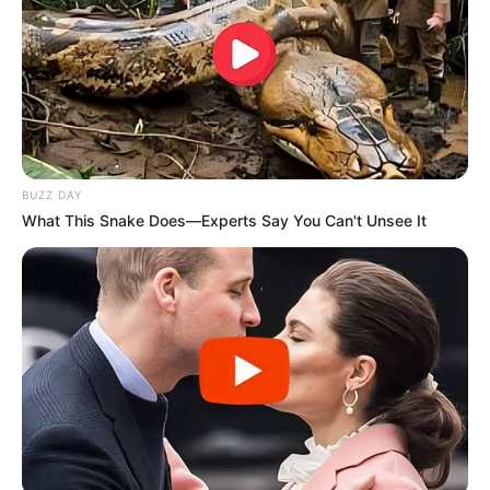
BUZZ DAY
What This Snake Does—Experts Say You Can't Unsee It
... como é grande o nosso amor por você, Priscila
