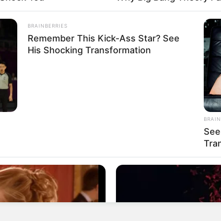
informações, ou se candidatar, devem entrar no s
BRAINBERRIES
Remember This Kick-Ass Star? See
His Shocking Transformation
BRAIN
rticipe do nosso grupo do WhatsApp
See
Tra
e informado em tempo real sobre as principais notícias de Paraguaçu Pa
Clique aqui para entrar no grupo