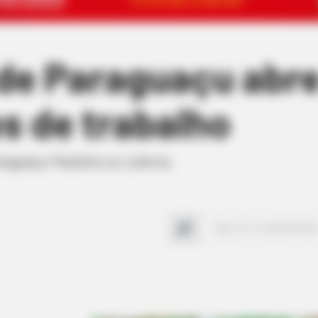
de Paraguaçu abre
s de trabalho
aguaçu Paulista ou Lutécia.