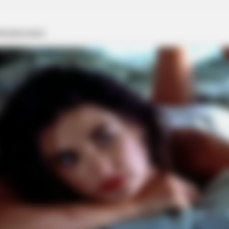
BRAINBERRIES
ipped Through Anyway
From Baddies To Sweeth
It All