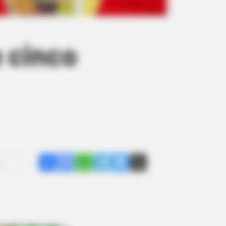
 cinco
Share
Facebook
WhatsApp
Telegram
Messenger
X