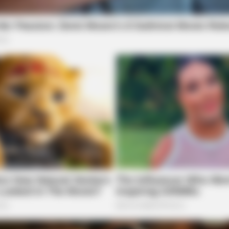
BRAINBERRIES
BRAIN
Her Story Isn't What You Think—You''ll
The
Be Surprised
The
BRAINBERRIES