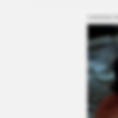
BRAINBERRIES
Too Hot For TV? These Scenes Sl