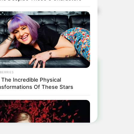
ite da empresa Agroterenas, no link
BERRIES
!
 The Incredible Physical
nsformations Of These Stars
ulista e região