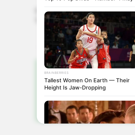
Os interessados que quiserem mais 
Trabalhe Conosco.
BRAINBERRIES
Pa
Tallest Women On Earth — Their
Height Is Jaw-Dropping
Fiqu