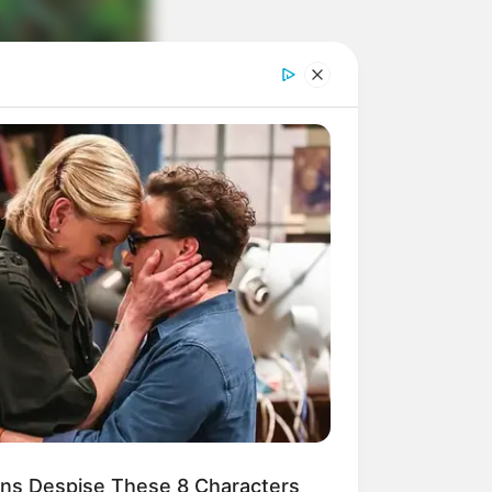
s.
ns Despise These 8 Characters