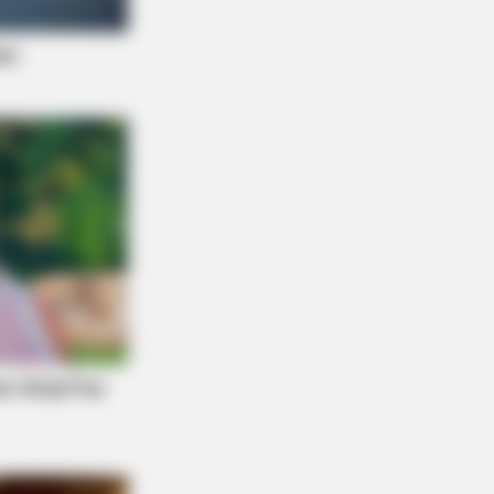
BERRIES
se Wedding Dance Moves Broke
 Internet