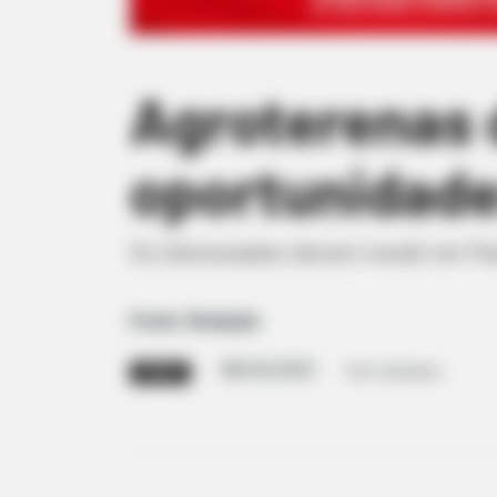
Agroterenas 
oportunidade
Os interessados devem residir em Par
Fonte: Redação
08/04/2022
Foto: Ilustrativa
VAGAS