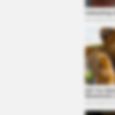
BRAINBERRIES
How Does "Darkest Hour" Spotted
Secrets That No One Knew?
BRAINBERRIES