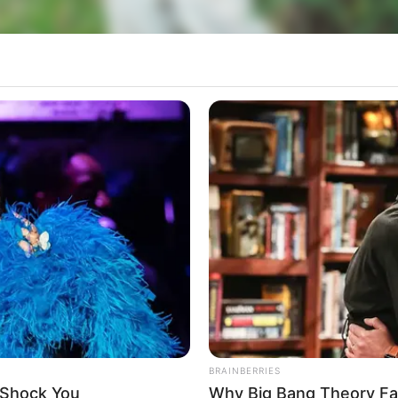
Os interessados devem residir em Paraguaçu Paulista ou Lutécia
 Paulista, está oferecendo cinco vagas de emprego
aguaçu Paulista ou Lutécia.
lhedoras e implementos
BRAINBERRIES
 Shock You
Why Big Bang Theory Fa