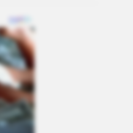
earts: These 9 Actresses Can Do