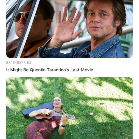
BRAINBERRIES
It Might Be Quentin Tarantino's Last Movie
Saúde de Paraguaçu faz mais de
200 procedimentos em evento na
Praça da Matriz