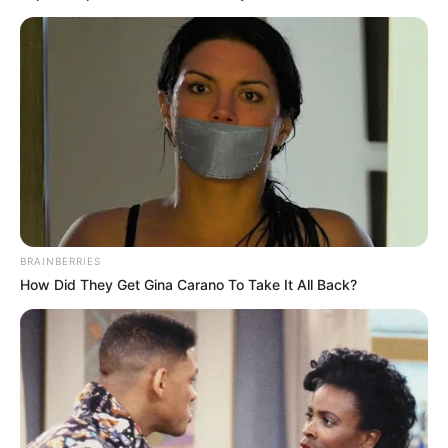
O público presente teve a oportunidade de regularizar a 
vacinação contra a Covid-19 e a Gripe, realizar teste 

de glicemia, aferição de pressão arterial, teste de HIV, Sífilis e 
BRAINBERRIES
Hepatite, entre outros
How Did They Get Gina Carano To Take It All Back?
A Prefeitura de Paraguaçu Paulista realizou no último
sábado (30), por meio do Departamento de Saúde, o evento
Saúde Para Todos, na Praça da Matriz.
Foi um evento gratuito voltado à prevenção da saúde da
população da cidade, com o objetivo de foi oferecer um
momento de integração, promovendo um espaço de
discussão e realização de exames.