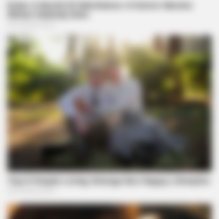
BRAINBERRIES
15 Things You Do Everyday That The Bible Forbids: Are You
Guilty?
BRAINBERRIES
17 Rare Churches Underground That Still Exist