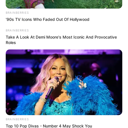
O público presente teve a oportunidade de regularizar a
vacinação contra a Covid-19 e a Gripe, realizar teste de
BRAINBERRIES
glicemia, aferição de pressão arterial, teste de HIV, Sífilis e
’90s TV Icons Who Faded Out Of Hollywood
Hepatite, entre outros.
BRAINBERRIES
Fonte: Redação
Take A Look At Demi Moore's Most Iconic And Provocative
Roles
05/05/2022
Foto: Divulgação
SAÚDE PARA TODOS
Share
Facebook
WhatsApp
Telegram
Messenger
X
BRAINBERRIES
Top 10 Pop Divas - Number 4 May Shock You