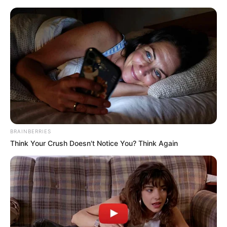
BRAINBERRIES
Think Your Crush Doesn't Notice You? Think Again