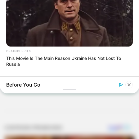
Participe do nosso grupo do
WhatsApp!
BRAINBERRIES
Fique informado em tempo real sobre as principais
This Movie Is The Main Reason Ukraine Has Not Lost To
notícias de Paraguaçu Paulista e região
Russia
Clique aqui para entrar no grupo
BRAINBERRIES
It's The End Of The Road: The Worst TV Series Finales Of All
Time