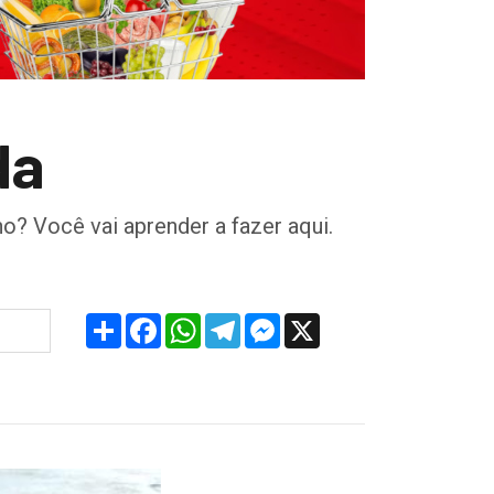
da
o? Você vai aprender a fazer aqui.
Share
Facebook
WhatsApp
Telegram
Messenger
X