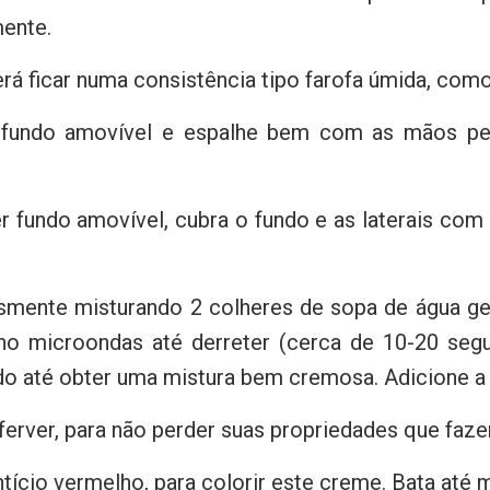
ente.
rá ficar numa consistência tipo farofa úmida, como
undo amovível e espalhe bem com as mãos pelo
er fundo amovível, cubra o fundo e as laterais com
esmente misturando 2 colheres de sopa de água gel
no microondas até derreter (cerca de 10-20 seg
o até obter uma mistura bem cremosa. Adicione a ge
 ferver, para não perder suas propriedades que fa
tício vermelho, para colorir este creme. Bata até