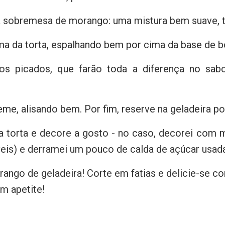
 sobremesa de morango: uma mistura bem suave, tip
 da torta, espalhando bem por cima da base de b
os picados, que farão toda a diferença no sab
e, alisando bem. Por fim, reserve na geladeira por
 torta e decore a gosto - no caso, decorei com m
veis) e derramei um pouco de calda de açúcar usad
orango de geladeira! Corte em fatias e delicie-se
om apetite!