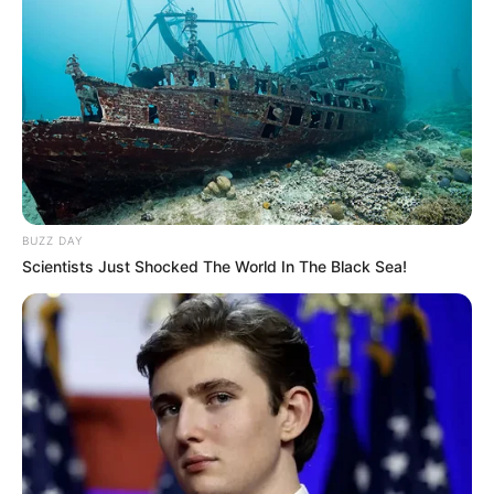
BUZZ DAY
Scientists Just Shocked The World In The Black Sea!
Murilo Santana Pincerati conquistou a medalha de bronze
Quatro atletas paraguaçuenses se classificaram para
participar da Final Estadual dos Jogos Abertos da
Juventude, na modalidade Judô. São eles:, Murilo Santana