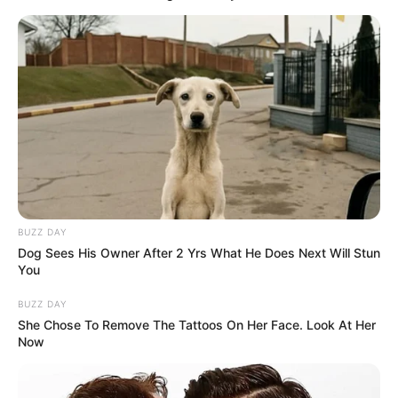
BUZZ DAY
Dog Sees His Owner After 2 Yrs What He Does Next Will Stun
You
BUZZ DAY
She Chose To Remove The Tattoos On Her Face. Look At Her
Now