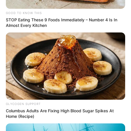
Juventude
GOOD TO KNOW THIS
STOP Eating These 9 Foods Immediately – Number 4 Is In
Murilo Santana Pincerati conquistou a medalha de bronze
Almost Every Kitchen
Fonte: Redação/Esporte
22/07/2022
Foto: Reprodução
MEDALHA
Share
Facebook
WhatsApp
Telegram
Messenger
X
GLYCOGEN SUPPORT
Columbus Adults Are Fixing High Blood Sugar Spikes At
Home (Recipe)