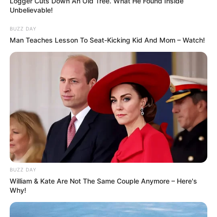
Logger Cuts Down An Old Tree. What He Found Inside
Unbelievable!
BUZZ DAY
Man Teaches Lesson To Seat-Kicking Kid And Mom – Watch!
BUZZ DAY
William & Kate Are Not The Same Couple Anymore – Here's
Why!