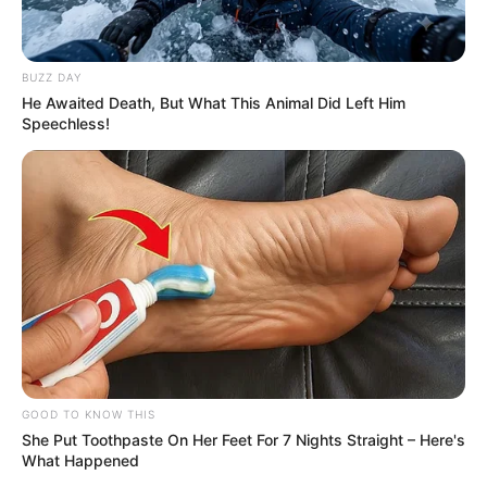
BUZZ DAY
He Awaited Death, But What This Animal Did Left Him
Speechless!
GOOD TO KNOW THIS
She Put Toothpaste On Her Feet For 7 Nights Straight – Here's
What Happened