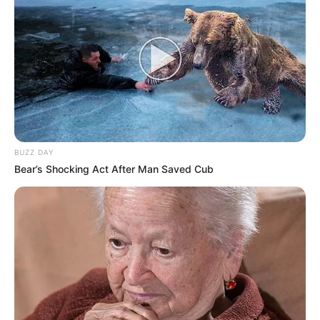
BUZZ DAY
Bear’s Shocking Act After Man Saved Cub