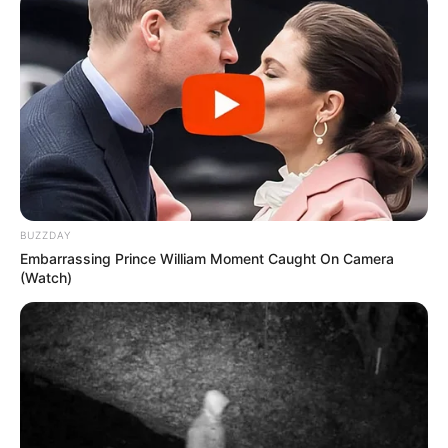
integralmente em instituição privada, na condição de
bolsista integral da respectiva instituição; e
- estudante que tenha cursado o ensino médio completo
em instituição privada, na condição de bolsista parcial da
respectiva instituição ou sem a condição de bolsista.
Renda
Para participar do processo o candidato deve preencher
alguns critérios como as exigências de faixas de renda per
capita: até 1,5 salário-mínimo, para bolsa integral; e até 3
salários mínimos, para bolsa parcial que representa 50% do
valor da mensalidade do curso.
BUZZDAY
Segundo o Ministério da Educação, a classificação dos
Embarrassing Prince William Moment Caught On Camera
estudantes inscritos nos processos seletivos do ProUni
(Watch)
considerará as notas obtidas nas duas últimas edições do
Enem imediatamente anteriores ao processo seletivo do
ProUni para ingresso em curso de graduação ou sequencial
de formação específica.
A lista de critérios para a inscrição exige ainda que o
candidato à bolsa seja brasileiro, não portador de diploma
de curso superior que tenha participado do Enem em
qualquer das duas últimas edições e que atenda a pelo