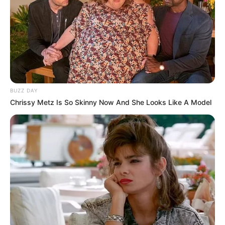
BUZZ DAY
Chrissy Metz Is So Skinny Now And She Looks Like A Model