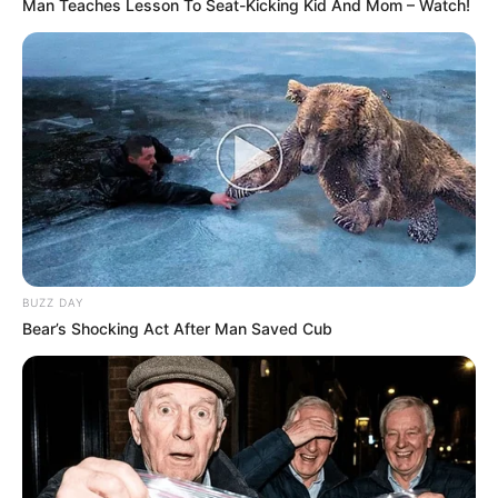
Man Teaches Lesson To Seat-Kicking Kid And Mom – Watch!
BUZZ DAY
Bear’s Shocking Act After Man Saved Cub