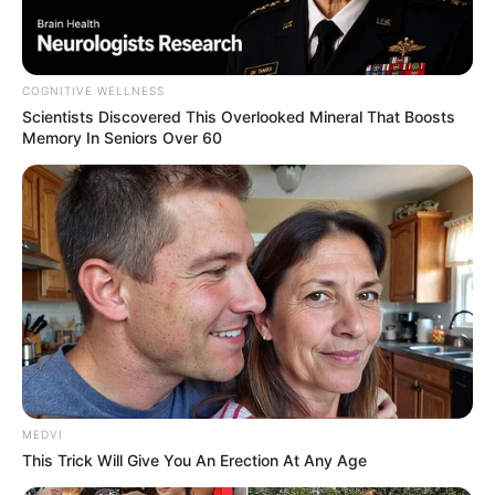
COGNITIVE WELLNESS
Scientists Discovered This Overlooked Mineral That Boosts
Memory In Seniors Over 60
MEDVI
Estão abertas as inscrições para a segunda edição de 2022
do Programa Universidade para Todos (ProUni). Os
This Trick Will Give You An Erection At Any Age
estudantes interessados em bolsas de estudos em