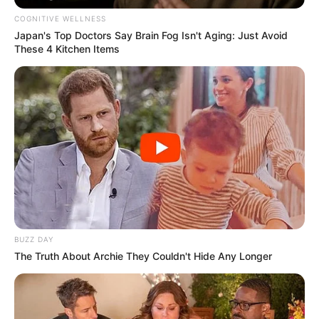
COGNITIVE WELLNESS
Japan's Top Doctors Say Bra​in Fo​g Isn't Aging: Just Avoid
These 4 Kitchen Items
BUZZ DAY
The Truth About Archie They Couldn't Hide Any Longer