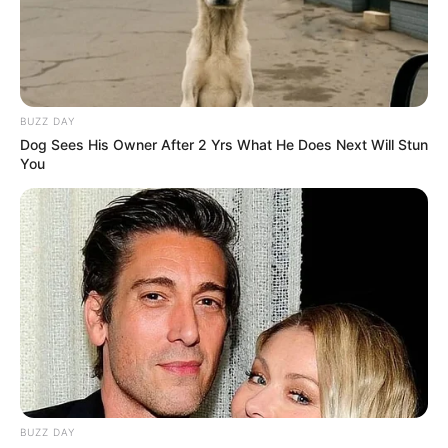
BUZZ DAY
Dog Sees His Owner After 2 Yrs What He Does Next Will Stun
You
BUZZ DAY