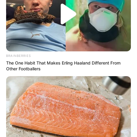
BRAINBERRIES
The One Habit That Makes Erling Haaland Different From
Other Footballers
Fuvest abre inscrições para
vestibular 2023 nesta segunda-
feira