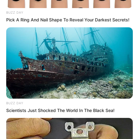
BUZZ DAY
Pick A Ring And Nail Shape To Reveal Your Darkest Secrets!
Participe do nosso grupo do
WhatsApp!
Fique informado em tempo real sobre as principais
notícias de Paraguaçu Paulista e região
Clique aqui para entrar no grupo
BUZZ DAY
Scientists Just Shocked The World In The Black Sea!