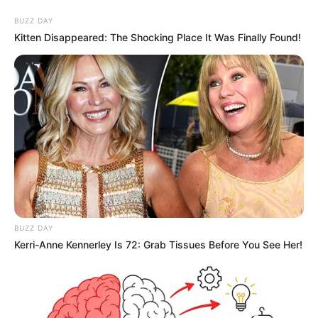
BUZZ DAY
Kitten Disappeared: The Shocking Place It Was Finally Found!
BUZZ DAY
Kerri-Anne Kennerley Is 72: Grab Tissues Before You See Her!