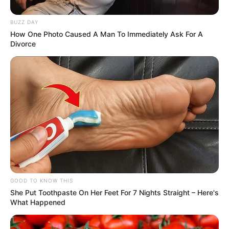
BUZZ DAY
How One Photo Caused A Man To Immediately Ask For A
Divorce
GOOD TO KNOW THIS
She Put Toothpaste On Her Feet For 7 Nights Straight – Here's
What Happened