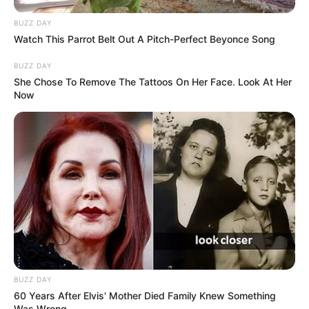
BUZZ DAY
Watch This Parrot Belt Out A Pitch-Perfect Beyonce Song
BUZZ DAY
She Chose To Remove The Tattoos On Her Face. Look At Her
Now
BUZZ DAY
60 Years After Elvis' Mother Died Family Knew Something
Was Wrong