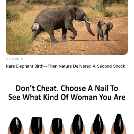
Poemas Escolhidos - Gregório de Matos;
Quincas Borba - Machado de Assis;
Alguma Poesia - Carlos Drummond de Andrade;
Angústia - Graciliano Ramos;
Mensagem - Fernando Pessoa;
Terra Sonâmbula - Mia Couto;
HABERION
Campo Geral - Guimarães Rosa;
Rare Elephant Birth—Then Nature Delivered A Second Shock
Romanceiro da Inconfidência - Cecília Meireles;
Nove Noites - Bernardo Carvalho.