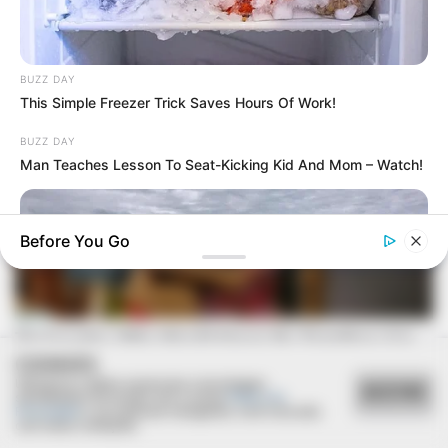
BUZZ DAY
This Simple Freezer Trick Saves Hours Of Work!
BUZZ DAY
Man Teaches Lesson To Seat-Kicking Kid And Mom – Watch!
Before You Go
COOKIES
Utilizamos cookies essenciais e tecnologias
ACEITAR
semelhantes de acordo com a nossa
Política de
Deixe um Comentário
Privacidade
e, ao continuar navegando, você concorda
com estas condições.
BUZZ DAY