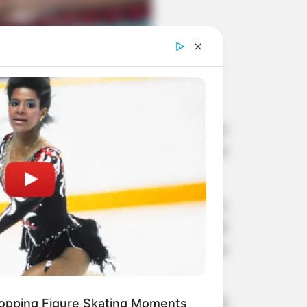
ção que reúne os melhores atletas da região
, de 14 anos, foram foram convocados
 acontecerá em Mococa, nos próximos
zada em Bauru no dia 17 de setembro
r meio da Delegacia Regional, dia 26
a região, entre eles os nadadores
opping Figure Skating Moments
nces de integrar o revezamento 4x50