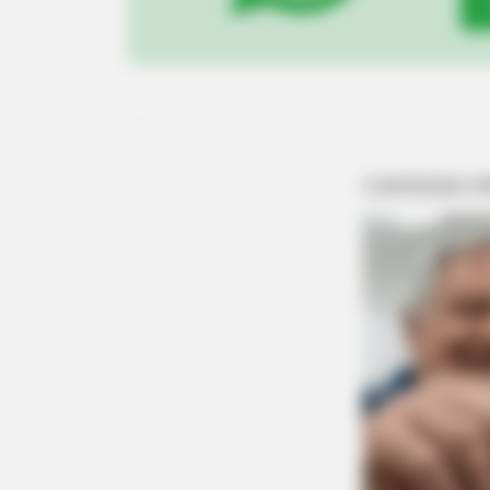
BRAINBERRIES
Bollywood’s Boldest Dance Scenes 