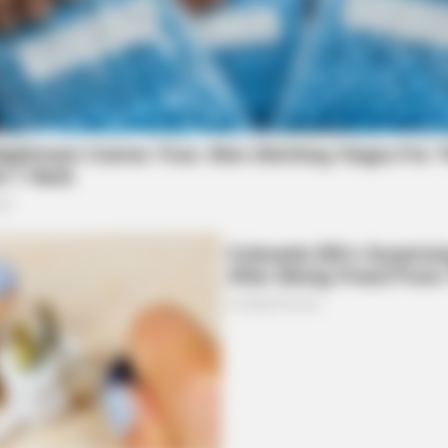
BRAINBERRIES
BRAIN
ased
The Truth Will Finally Set Gina Carano
The
Free
Rev
BRAINBERRIES
She Gave Up A Normal Li