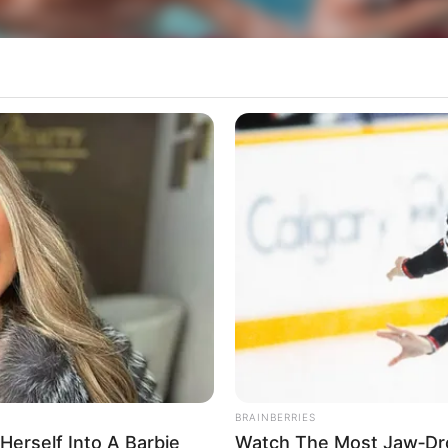
ton Guerin, Eduardo Martins e Maria Julia Gasbarro compõem uma sele
Eduardo Martins, 15 anos, e Maria Julia Gasbarro
nter-Regional “Troféu Kim Mollo” de Natação que
am ótimos resultados na seletiva regional, reali
oi divulgado pela Federação Aquática Paulista, po
 atletas que vão compor a seleção da terceir
BRAINBERRIES
Herself Into A Barbie
Watch The Most Jaw‑Dr
etros Costa e os 100 Metros Peito e tem boas cha