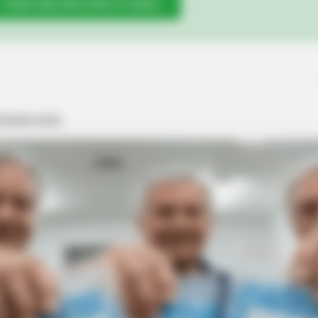
Clique aqui para entrar no grupo
BRAINBERRIES
Still Trending
Will You Survive? 10 Th