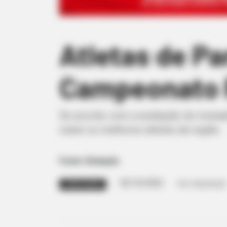
Atletas de P
Campeonato P
De acordo com a avaliação do treina
reúne os melhores atletas da região.
Fonte: Redação
05/10/2022
Foto: Reprodução
CONVOCAÇÃO