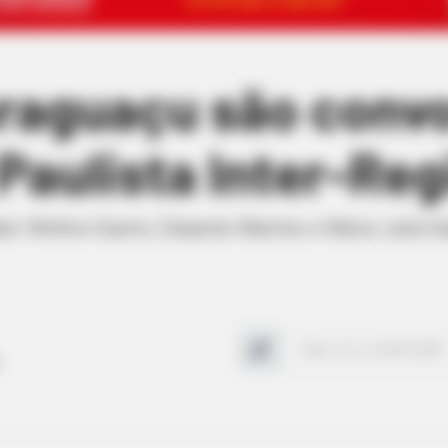
araguaçu são conv
aulista Inter-Reg
dor Welton Guerin, Eduardo Martins e Maria Juli