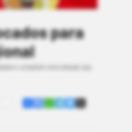
ocados para
ional
a Gasbarro compõem uma seleção que
Share
Facebook
WhatsApp
Telegram
Messenger
X