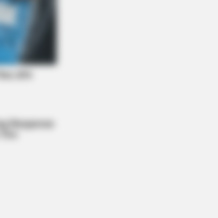
BERRIES
 Bodyguard's Hidden Bloopers
ealed
fe To Act Like A Horse