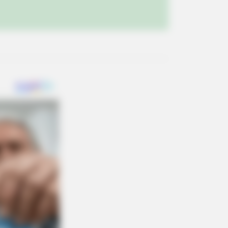
ings To Keep In Your Emergency Kit