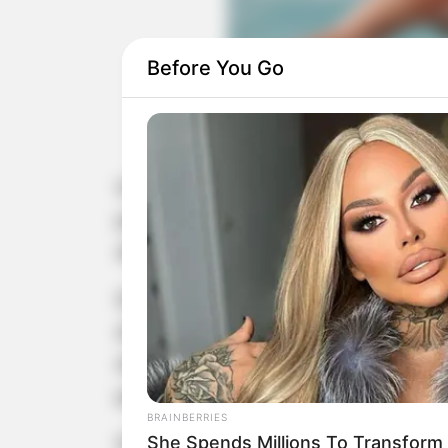
Before You Go
De acordo com a avaliação do treinador Wel
Os nadadores de Paraguaçu Paulista 
para o XXVII Campeonato Paulista I
dia 7, 8 e 9 de outubro.
Eles foram convocados pois obtiver
último. O resultado da convocação f
último, que publicou a lista dos
paraguaçuenses.
BRAINBERRIES
She Spends Millions To Transform 
Eduardo Martins irá nadar os 100 m