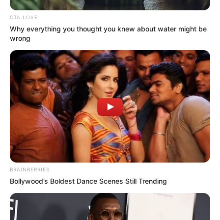
CTA LOVE
Why everything you thought you knew about water might be
wrong
Participe do nosso grupo do
WhatsApp!
Fique informado em tempo real sobre as principais
BRAINBERRIES
Bollywood’s Boldest Dance Scenes Still Trending
notícias de Paraguaçu Paulista e região
Clique aqui para entrar no grupo