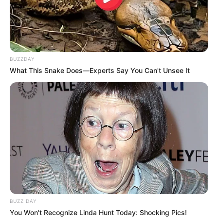
BUZZDAY
What This Snake Does—Experts Say You Can't Unsee It
BUZZ DAY
You Won't Recognize Linda Hunt Today: Shocking Pics!