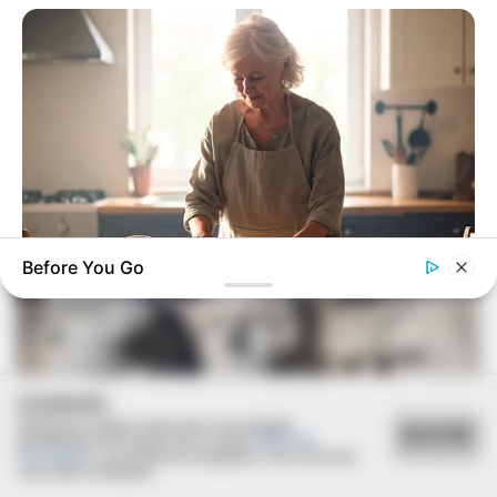
Before You Go
JOINT CARE
Could Everyday Habits Affect Your Joint Comfort?
COOKIES
Utilizamos cookies essenciais e tecnologias
ACEITAR
semelhantes de acordo com a nossa
Política de
Privacidade
e, ao continuar navegando, você concorda
com estas condições.