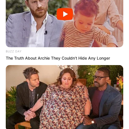
delegado, que exigiu mais R$ 16,8 mil como indenização
aos danos emocional e psicológico causados à garota.
A partir de então, outras diversas transferências passaram
a ser exigidas a título de reparação. Os depósitos foram
realizados em diferentes contas com distintas
titularidades.
Depois de já ter sofrido prejuízo acima de R$ 230 mil, a
vítima procurou suporte jurídico e constatou que se tratava
BUZZ DAY
de um golpe.
The Truth About Archie They Couldn't Hide Any Longer
Pesquisa feita pelos advogados contratados indicou que
os materiais enviados pelos golpistas para a vítima, para
possibilitar o estelionato, eram falsos e utilizados em
outros crimes do tipo, inclusive.
Outro caso
Não é a primeira vez que criminosos aplicam golpes
parecidos em Marília. No último domingo (9), um boletim de
ocorrência com detalhes parecidos também foi registrado.
Outro homem foi vítima de extorsão por uma pessoa que
se disse pai de uma garota com quem ele havia trocado
vídeos de nudez.