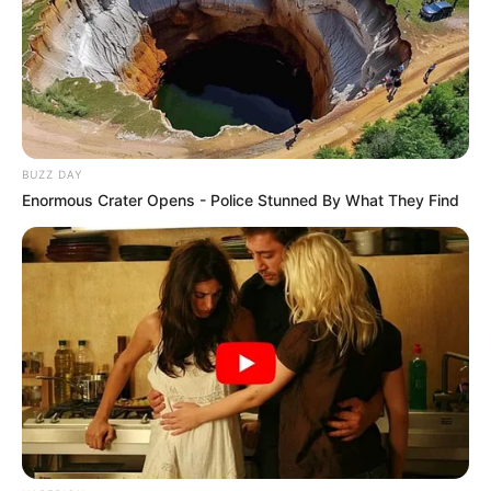
BUZZ DAY
Enormous Crater Opens - Police Stunned By What They Find