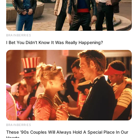
BRAINBERRIES
I Bet You Didn't Know It Was Really Happening?
BRAINBERRIES
These '90s Couples Will Always Hold A Special Place In Our
Hearts