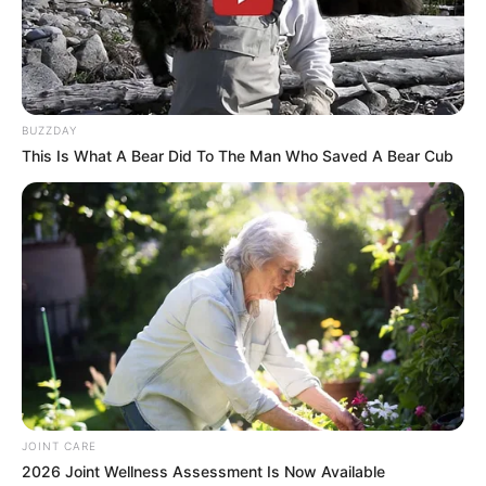
BUZZDAY
This Is What A Bear Did To The Man Who Saved A Bear Cub
JOINT CARE
2026 Joint Wellness Assessment Is Now Available