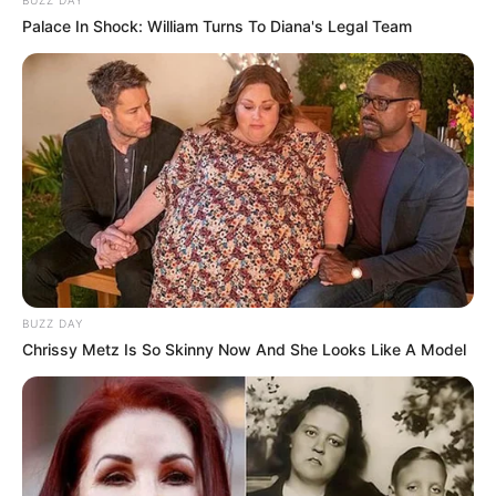
BUZZ DAY
Palace In Shock: William Turns To Diana's Legal Team
BUZZ DAY
Chrissy Metz Is So Skinny Now And She Looks Like A Model