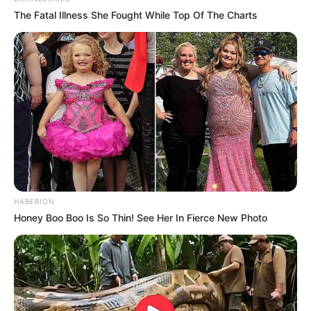
The Fatal Illness She Fought While Top Of The Charts
HABERION
Honey Boo Boo Is So Thin! See Her In Fierce New Photo