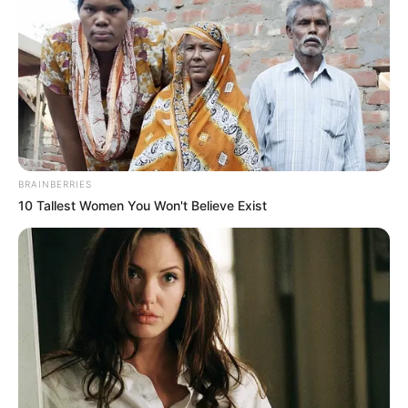
revezamento da categoria juvenil 1 fazendo seu melhor
tempo pessoal”, destacou.
“Estamos muito felizes com os resultados que os
nadadores vêm apresentando e acredito que
conquistaremos bons resultados na Copa São Paulo em
dezembro o Campeonato Paulista Vinculados da Federação
Aquática Paulista que acontecerá em São Caetano do Sul”,
finalizou Welton.
BRAINBERRIES
10 Tallest Women You Won't Believe Exist