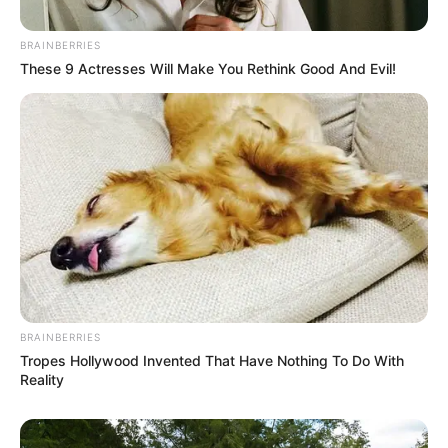
Participe do nosso grupo do
WhatsApp!
BRAINBERRIES
These 9 Actresses Will Make You Rethink Good And Evil!
Fique informado em tempo real sobre as principais
notícias de Paraguaçu Paulista e região
Clique aqui para entrar no grupo
BRAINBERRIES
Tropes Hollywood Invented That Have Nothing To Do With
Reality