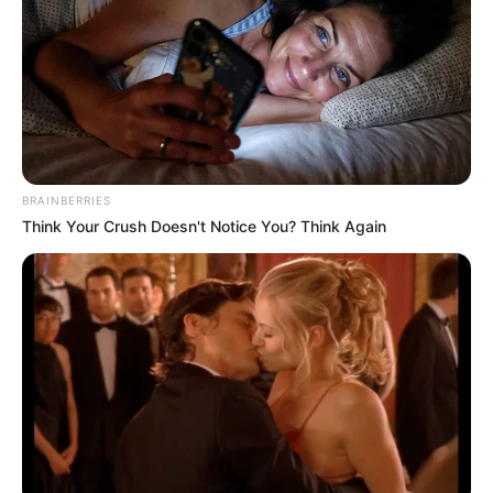
BRAINBERRIES
Think Your Crush Doesn't Notice You? Think Again
Atletas de Paraguaçu se
destacam na disputa do Troféu
Kim Mollo de Natação