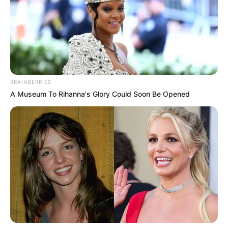
BRAINBERRIES
A Museum To Rihanna's Glory Could Soon Be Opened
Os nadadores paraguaçuensesEduardo Martins e Maria Julia 
Gasbarro, que integraram a forte seleção da 3ª Região, 

conquistaram pontos importantes que trouxeram a seleção 
regional novamente ao pódio
Após dois anos de eventos suspensos devido a pandemia
Covid-19, o Troféu Kim Mollo voltou a lotar a cidade de
Mococa no último final de semana. A grande disputa das
seleções das oito regiões da Federação Aquática Paulista
deixou a piscina colorida e animada com os diferentes
gritos de guerra que embalaram as disputas acirradas.