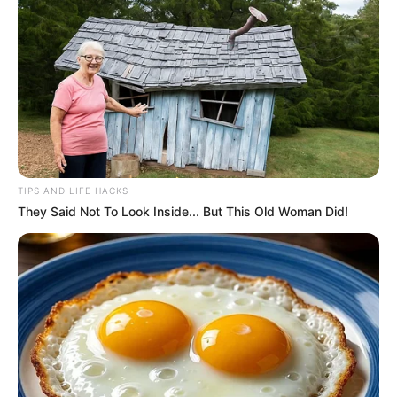
TIPS AND LIFE HACKS
They Said Not To Look Inside... But This Old Woman Did!