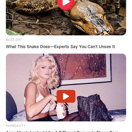
BUZZ DAY
What This Snake Does—Experts Say You Can't Unsee It
HERBEAUTY