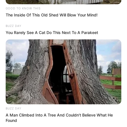
GOOD TO KNOW THIS
The Inside Of This Old Shed Will Blow Your Mind!
BUZZ DAY
You Rarely See A Cat Do This Next To A Parakeet
BUZZ DAY
A Man Climbed Into A Tree And Couldn't Believe What He
Found