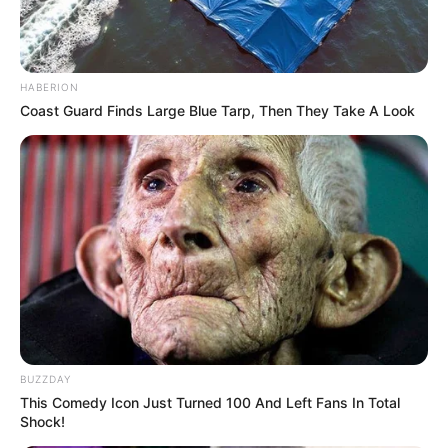
HABERION
Coast Guard Finds Large Blue Tarp, Then They Take A Look
BUZZDAY
This Comedy Icon Just Turned 100 And Left Fans In Total
Shock!