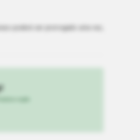
prazo poderá ser prorrogado uma vez,
Sugar Below 100
!
ulista e região