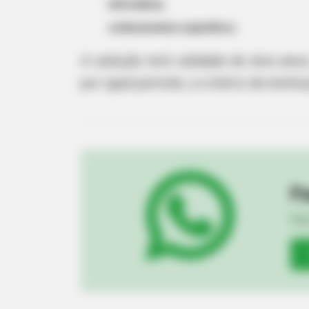
informática;
conhecimentos específicos.
A seleção terá validade de dois ano
por igual período, a critério da instit
RURAL HEARTS
She Asked About Saturday Night. 
Four.
Pa
Fiqu