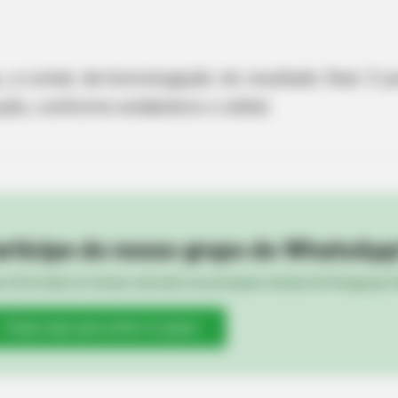
s, a contar da homologação do resultado final. O 
uição, conforme estabelece o edital.
GLYCOGEN SUPPORT
He Said He'd Be Up At
Eat This Daily To Keep 
rticipe do nosso grupo do WhatsApp
e informado em tempo real sobre as principais notícias de Paraguaçu Pa
Clique aqui para entrar no grupo