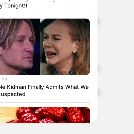
 Tonight!)
ww.fatconcursos.com.br. As taxas de
aso de dúvidas, os candidatos podem
RION
ole Kidman Finally Admits What We
o objetiva cobrará a resolução de 50
 Suspected