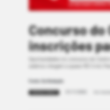
Concurso do 
inscrições pa
Oportunidades no concurso do Centro
salários chegam a quase R$ 5 mil; Pa
Fonte: Da Redação
01/11/2022
Foto: Ilustra
CONCURSO PÚBLICO