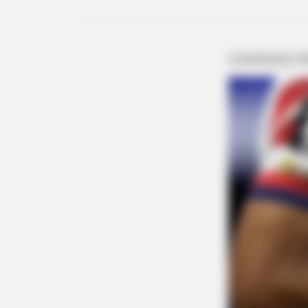
BUZZ DAY
What This Snake Does—Experts S
You Can't Unsee It