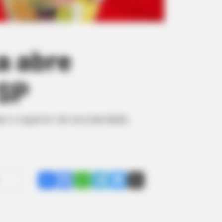
a abre
 SP
o e superior de escolaridade;
Share
Facebook
WhatsApp
Telegram
Messenger
X