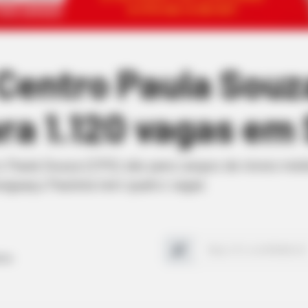
Centro Paula Souz
ra 1.120 vagas em
 Paula Souza (CPS) são para cargos de níveis médi
raguaçu Paulista tem quatro vagas
tiva