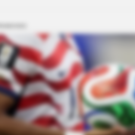
GAMES WAKA
RADA
ay
Tragedy Of Paul McCartney, 83. He
Cau
Has Been Confirmed To Be...!
Sna