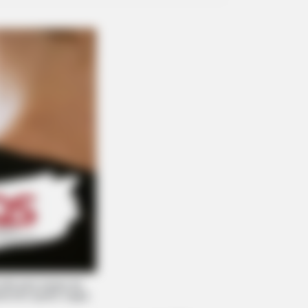
são para cargos de 

ista tem quatro vagas