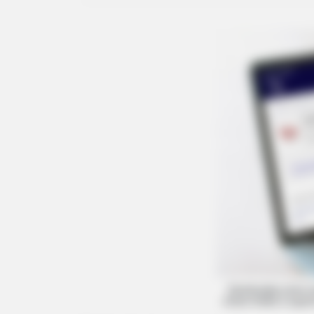
Distribuídas entre 
níveis médio e super