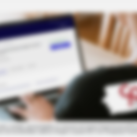
todo o estado, oportunidades no concurso do Centro Paula Souza (CPS) 
ior de escolaridade; salários chegam a quase R$ 5 mil; Paraguaçu Paul