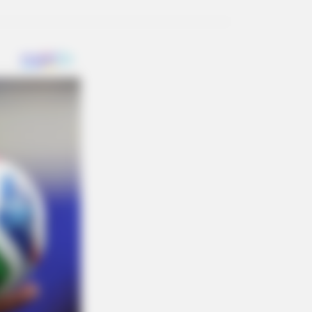
R MEDIA
ght On Camera: Chaos As Giant
kes Attack Unexpectedly