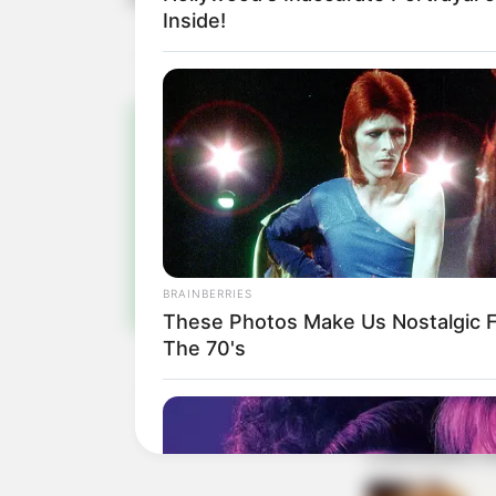
Inside!
Pa
Fiqu
BRAINBERRIES
These Photos Make Us Nostalgic 
The 70's