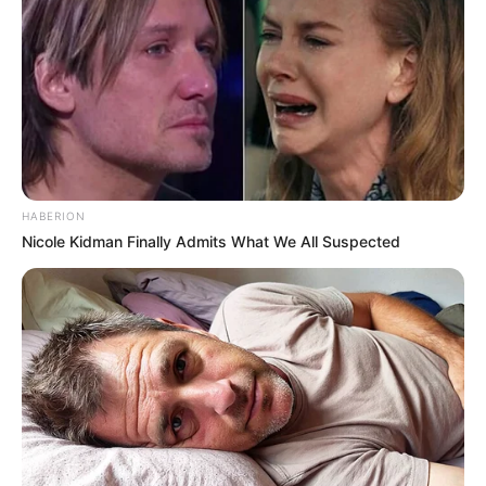
HABERION
Nicole Kidman Finally Admits What We All Suspected
A Rainha Elizabeth II morreu no início de setembro e, até o
momento, paira-se um mistério sobre a causa da morte da
monarca. Segundo o atestado de óbito divulgado pelo
Registro Geral da Escócia, a Rainha Elizabeth II morreu de
causas naturais; em inglês, "old age", que seria velhice em