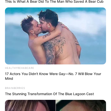
This Is What A Bear Did To The Man Who Saved A Bear Cub
Amigo da Rainha Elizabeth II
revela causa da morte da
monarca escondida pela Família
Real
Gyles Brandeth, amigo pessoal do príncipe Philip, escreveu
o livro "Elizabeth: An Intimate Portrait" ("Elizabeth: Um
Retrato Íntimo"), contando alguns segredos da monarca.
Fonte: MSN
HEALTHYREHABCARE
27/11/2022
17 Actors You Didn't Know Were Gay—No. 7 Will Blow Your
Foto: Getty Images
CONFIRA
Mind
BRAINBERRIES
The Stunning Transformation Of The Blue Lagoon Cast
Share
Facebook
WhatsApp
Telegram
Messenger
X