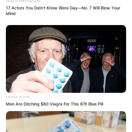
HEALTHYREHABCARE
17 Actors You Didn't Know Were Gay—No. 7 Will Blow Your
Mind
FRIDAY PLANS
Men Are Ditching $80 Viagra For This 87¢ Blue Pill