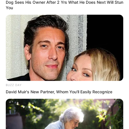
Dog Sees His Owner After 2 Yrs What He Does Next Will Stun
You
BUZZ DAY
David Muir's New Partner, Whom You'll Easily Recognize