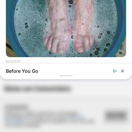
BUZZDAY
What Happens After A Vinegar Foot Soak
Before You Go
Deixe um Comentário
COOKIES
Utilizamos cookies essenciais e tecnologias
ACEITAR
semelhantes de acordo com a nossa
Política de
Privacidade
e, ao continuar navegando, você concorda
com estas condições.