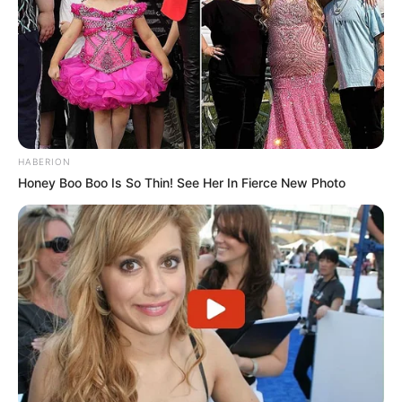
HABERION
Honey Boo Boo Is So Thin! See Her In Fierce New Photo