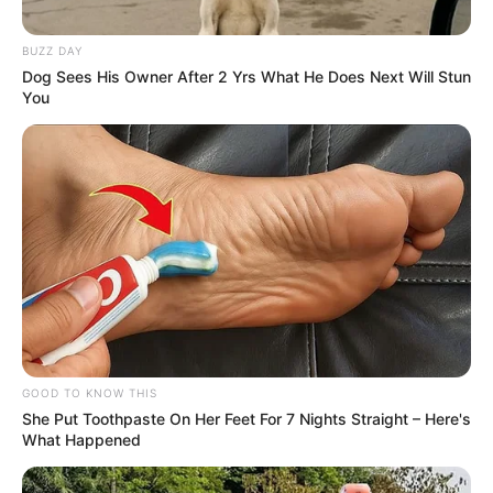
BUZZ DAY
Dog Sees His Owner After 2 Yrs What He Does Next Will Stun
You
GOOD TO KNOW THIS
She Put Toothpaste On Her Feet For 7 Nights Straight – Here's
What Happened