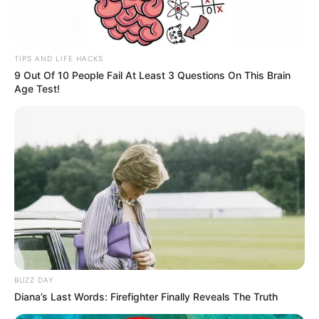
cárcere privado em Assis
A vitima estava há três dias no local proibida de sair e de
se comunicar.
TIPS AND LIFE HACKS
9 Out Of 10 People Fail At Least 3 Questions On This Brain
Fonte: Repórter Sidney
Age Test!
01/12/2022
Foto: Polícia Militar
CÁRCERE
Share
Facebook
WhatsApp
Telegram
Messenger
X
BUZZ DAY
Diana’s Last Words: Firefighter Finally Reveals The Truth