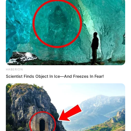
HABERION
A vitima estava há três dias no local proibida de sair e de se 
Scientist Finds Object In Ice—And Freezes In Fear!
comunicar
Uma mulher foi resgatada na tarde desta quarta-feira (30),
em que estava sob carcere privado em uma chácara na
Zona Rural de Assis, na Água do Palmitalzinho.
A equipe da Polícia Militar de Assis recebeu um chamado
de que a vítima de 21 anos estava sendo obrigada a
permanecer no local com seu filho de 2 anos.
Diante da denúncia, os policiais iniciaram um patrulhamento