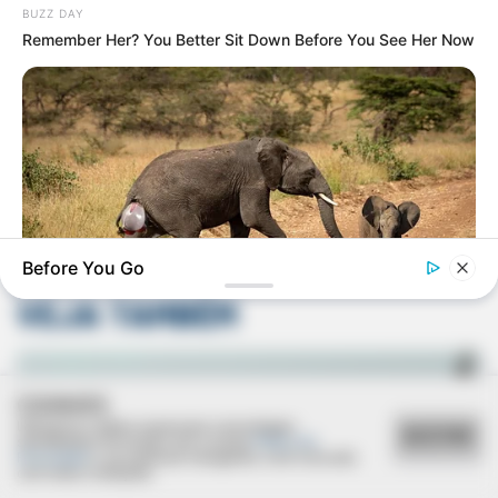
BUZZ DAY
Remember Her? You Better Sit Down Before You See Her Now
Deixe um Comentário
Before You Go
VEJA TAMBÉM
HABERION
Rare Elephant Birth—Then Nature Delivered A Second Shock
COOKIES
Utilizamos cookies essenciais e tecnologias
ACEITAR
semelhantes de acordo com a nossa
Política de
Privacidade
e, ao continuar navegando, você concorda
com estas condições.