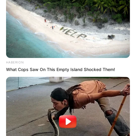
HABERION
What Cops Saw On This Empty Island Shocked Them!