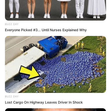
Participe do nosso grupo do
BUZZ DAY
Everyone Picked #3... Until Nurses Explained Why
WhatsApp!
Fique informado em tempo real sobre as principais
notícias de Paraguaçu Paulista e região
Clique aqui para entrar no grupo
BUZZ DAY
Lost Cargo On Highway Leaves Driver In Shock