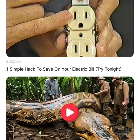
Participe do nosso grupo do
WhatsApp!
BUZZDAY
1 Simple Hack To Save On Your Electric Bill (Try Tonight)
Fique informado em tempo real sobre as principais
notícias de Paraguaçu Paulista e região
Clique aqui para entrar no grupo