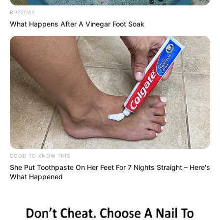
A partir da vigência da futura lei, o CPF será usado como
número em certidões (nascimento, casamento e óbito),
BUZZDAY
como identificação perante o INSS (NIT), na carteira de
What Happens After A Vinegar Foot Soak
trabalho, na CNH e outros
Fonte: Da Redação
26/12/2022
Foto: Ilustrativa
DOCUMENTO ÚNICO
Share
Facebook
WhatsApp
Telegram
Messenger
X
GOOD TO KNOW THIS
She Put Toothpaste On Her Feet For 7 Nights Straight – Here's
What Happened