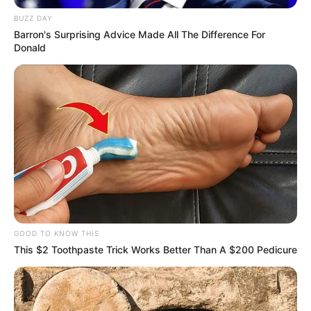
BUZZ DAY
Barron's Surprising Advice Made All The Difference For
Donald
GOOD TO KNOW THIS
This $2 Toothpaste Trick Works Better Than A $200 Pedicure