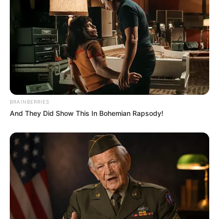
BRAINBERRIES
And They Did Show This In Bohemian Rapsody!