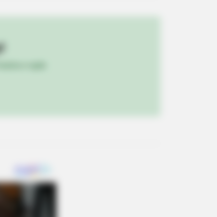
!
ulista e região
" Spotted Secrets That No One