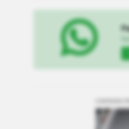
Pa
Fiqu
CTA FAVORITE
Why this ordinary drink is the secr
every day