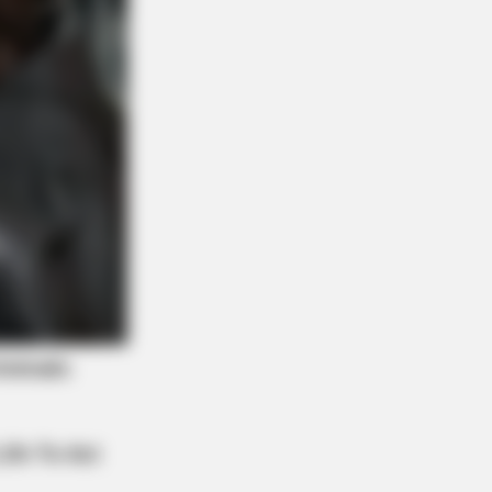
BERRIES
m Baddies To Sweethearts: 9
esses That Can Do It All!
 And With Others? Find Out