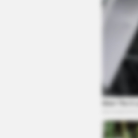
BRAINBERRIES
These Actors Didn't Want To Shar
The Spotlight