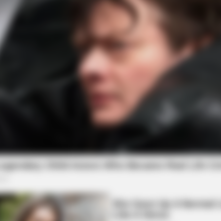
BRAINBERRIES
BRAIN
e
See The Incredible Physical
Fro
Transformations Of These Stars
Actr
BRAINBERRIES
Are You The Same Alone