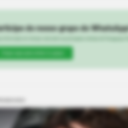
rticipe do nosso grupo do WhatsApp
e informado em tempo real sobre as principais notícias de Paraguaçu Pa
Clique aqui para entrar no grupo
BRAINBERRIES
et to feeling your best
How Does "Darkest Hour
Knew?