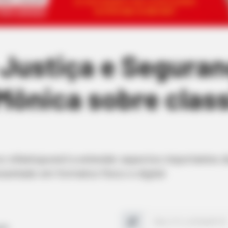
 Justiça e Seguran
Mônica sobre clas
o infantojuvenil a entender aspectos importantes da
resentado em formatos físico e digital