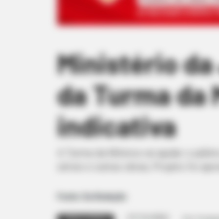
Ministério da
da Turma da 
indicativa
A Turma da Mônica vai ajudar o públic
séries e outras obras; Projeto foi ap
Fonte: Da Redação
27/12/2022