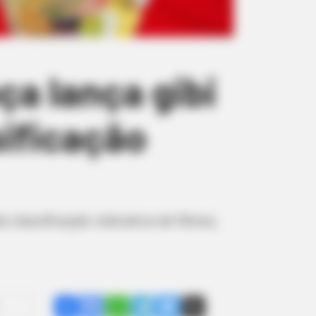
ça lança gibi
sificação
 classificação indicativa de filmes,
Share
Facebook
WhatsApp
Telegram
Messenger
X