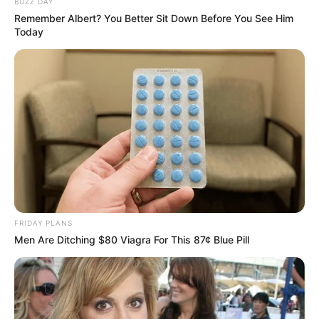
BUZZ DAY
Remember Albert? You Better Sit Down Before You See Him
Today
Participe do nosso grupo do
WhatsApp!
Fique informado em tempo real sobre as principais
FRIDAY PLANS
notícias de Paraguaçu Paulista e região
Men Are Ditching $80 Viagra For This 87¢ Blue Pill
Clique aqui para entrar no grupo