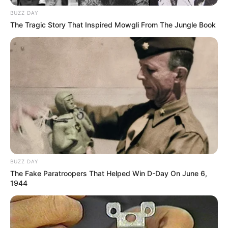
BUZZ DAY
A Polícia Civil de Paraguaçu Paulista, por meio do Setor de
The Tragic Story That Inspired Mowgli From The Jungle Book
Investigações Gerais, com apoio da Polícia Militar,
esclareceu mais três crimes de roubos ocorridos na
cidade.
Fonte: Assessoria/Da Redação
27/12/2022
Foto: Polícia Civil
INVESTIGAÇÃO
Share
Facebook
WhatsApp
Telegram
Messenger
X
BUZZ DAY
The Fake Paratroopers That Helped Win D-Day On June 6,
1944