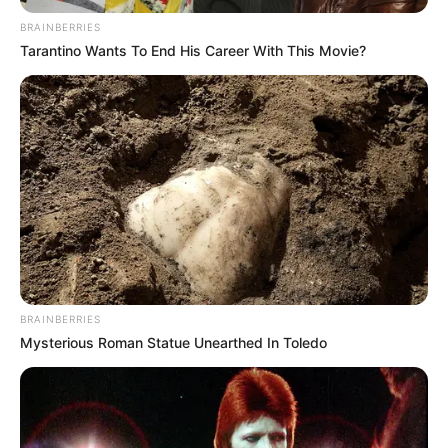
BRAINBERRIES
Tarantino Wants To End His Career With This Movie?
BRAINBERRIES
Mysterious Roman Statue Unearthed In Toledo