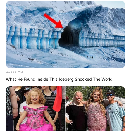
HABERION
What He Found Inside This Iceberg Shocked The World!