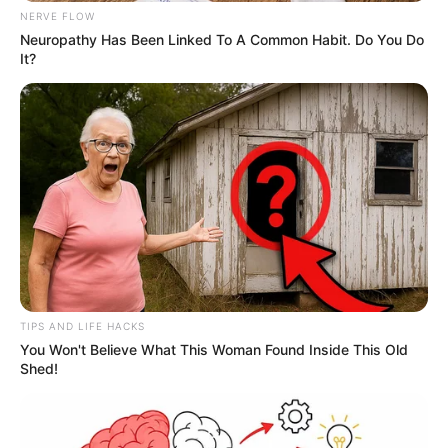
NERVE FLOW
Neuropathy Has Been Linked To A Common Habit. Do You Do
It?
TIPS AND LIFE HACKS
You Won't Believe What This Woman Found Inside This Old
Shed!