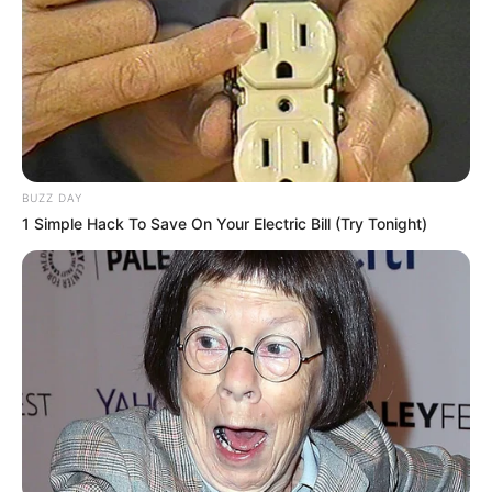
BUZZ DAY
1 Simple Hack To Save On Your Electric Bill (Try Tonight)
A Polícia Civil de Paraguaçu Paulista, por meio do Setor de
Investigações Gerais, com apoio da Polícia Militar,
esclareceu mais três crimes de roubos ocorridos na
cidade.
Dois dos crimes ocorreram no mês de outubro, sendo um
tentado e um consumado. Estye delito foi praticado pelo
mesmo elemento que, armado com uma faca, ameaçou os
funcionários de uma loja de conveniência no interior de um
posto de gasolina para roubar o dinheiro do caixa. Durante
as investigações, os policias civis identificaram o autor e a