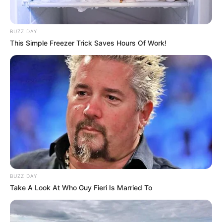
BUZZ DAY
This Simple Freezer Trick Saves Hours Of Work!
BUZZ DAY
Take A Look At Who Guy Fieri Is Married To