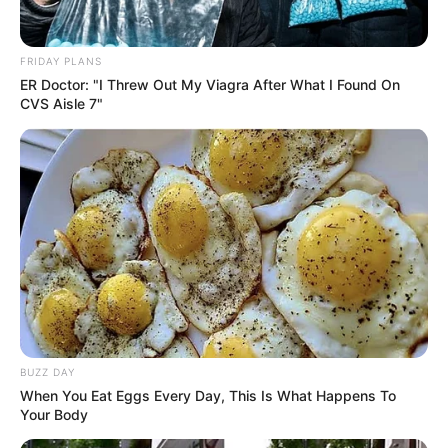
FRIDAY PLANS
ER Doctor: "I Threw Out My Viagra After What I Found On
CVS Aisle 7"
BUZZ DAY
When You Eat Eggs Every Day, This Is What Happens To
Your Body