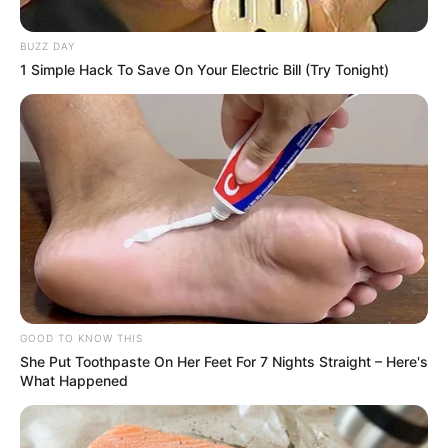
BUZZ DAY
1 Simple Hack To Save On Your Electric Bill (Try Tonight)
GOOD TO KNOW THIS
She Put Toothpaste On Her Feet For 7 Nights Straight – Here's
What Happened