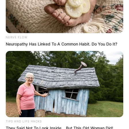
NERVE FLOW
Neuropathy Has Linked To A Common Habit. Do You Do It?
TIPS AND LIFE HACKS
They Said Not To Look Inside... But This Old Woman Did!