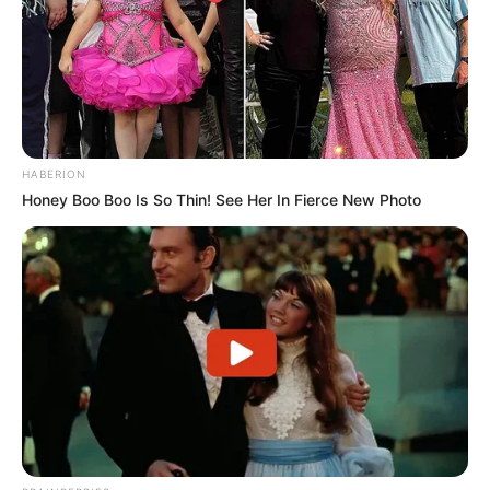
HABERION
Honey Boo Boo Is So Thin! See Her In Fierce New Photo
Participe do nosso grupo do
WhatsApp!
Fique informado em tempo real sobre as principais
notícias de Paraguaçu Paulista e região
Clique aqui para entrar no grupo