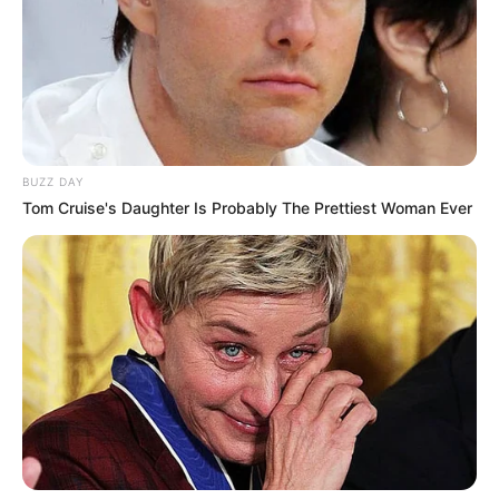
BUZZ DAY
Tom Cruise's Daughter Is Probably The Prettiest Woman Ever
Mãe é presa após espancar a
própria filha de um ano de idade
Mulher, que já tinha passagem na polícia por crime