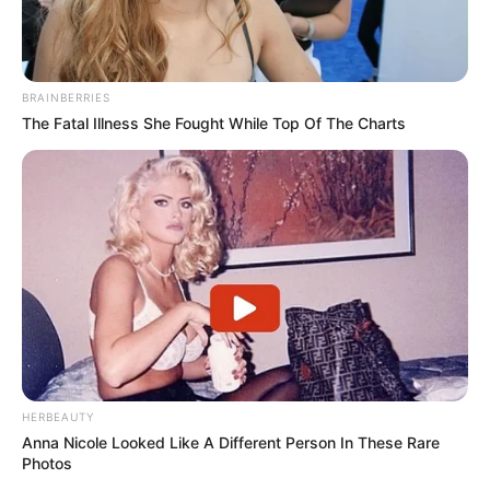
BRAINBERRIES
The Fatal Illness She Fought While Top Of The Charts
HERBEAUTY
Anna Nicole Looked Like A Different Person In These Rare
Photos