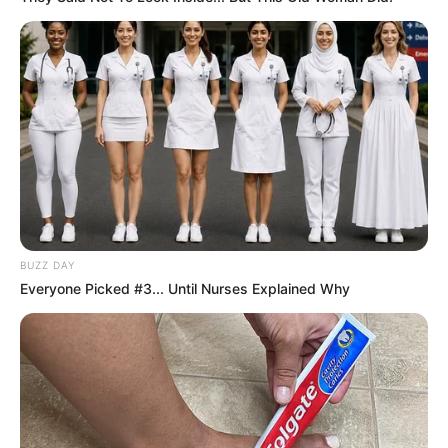
Deixe um Comentário
BUZZ DAY
Everyone Picked #3... Until Nurses Explained Why
VEJA TAMBÉM