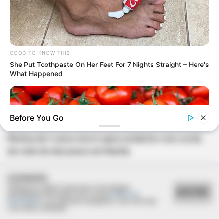
GOOD TO KNOW THIS
She Put Toothpaste On Her Feet For 7 Nights Straight – Here's
What Happened
FATALIDADE
Before You Go
Menina de 4 anos morre após acidente com corda
de rede de descanso em Marília
COOKIES
Utilizamos cookies essenciais e tecnologias
ACEITAR
semelhantes de acordo com a nossa
Política de
Privacidade
e, ao continuar navegando, você concorda
GOOD TO KNOW THIS
com estas condições.
9 Foods That Secretly Increase Your Cancer Risk – Number 4