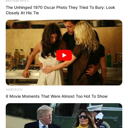
BRAINBERRIES
The Unhinged 1970 Oscar Photo They Tried To Bury: Look
Closely At His Tie
HABERION
6 Movie Moments That Were Almost Too Hot To Show