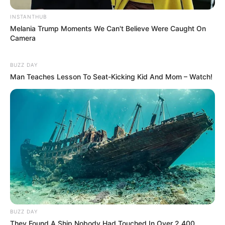
INSTANTHUB
Melania Trump Moments We Can't Believe Were Caught On
Camera
BUZZ DAY
Man Teaches Lesson To Seat-Kicking Kid And Mom – Watch!
BUZZ DAY
They Found A Ship Nobody Had Touched In Over 2,400