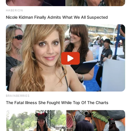
HABERION
Nicole Kidman Finally Admits What We All Suspected
BRAINBERRIES
The Fatal Illness She Fought While Top Of The Charts