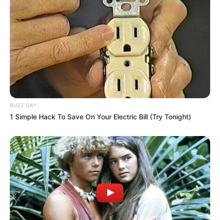
Participe do nosso grupo do
WhatsApp!
Fique informado em tempo real sobre as principais
BUZZ DAY
notícias de Paraguaçu Paulista e região
1 Simple Hack To Save On Your Electric Bill (Try Tonight)
Clique aqui para entrar no grupo