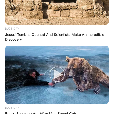
BUZZ DAY
Jesus' Tomb Is Opened And Scientists Make An Incredible
Discovery
BUZZ DAY
Bear’s Shocking Act After Man Saved Cub