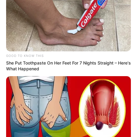
GOOD TO KNOW THIS
She Put Toothpaste On Her Feet For 7 Nights Straight – Here's
What Happened
Duplicação da da SP-333
aumentará a segurança de
animais silvestres, de Marília a