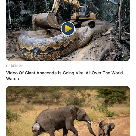
Os serviços nas obras de duplicação já estão cerca de 95%
concluídos, um investimento de cerca de R$ 294 milhões. A
duplicação deve impactar diretamente o dia a dia de ao
menos 344 mil habitantes, considerando apenas os
municípios de Marília, Echaporã, Platina e Assis, no caso de
deslocamentos curtos, mas principalmente irá ampliar e
melhorar a capacidade de escoamento da produção
industrial e agropecuária, favorecendo a logística e
deslocamento de veículos de passeio e comerciais pelo
Centro Oeste Paulista, do Estado de São Paulo até o
Paraná.
HABERION
A empresa investe recursos e estudos no
Video Of Giant Anaconda Is Going Viral All Over The World.
desenvolvimento e manutenção de projetos
Watch
socioambientais que contribuem para a preservação da
fauna e flora, com o objetivo de mitigar ao máximo qualquer
tipo de impacto decorrente da consolidação do negócio.
Paralelamente aos projetos de construção das passagens,
a empresa desenvolve ações educativas com crianças e
usuários de rodovia, mantém parcerias com instituições de
reabilitação e acolhimento de animais e sinaliza as
rodovias com placas indicativas sobre a presença deles
nas proximidades das vias. Ao longo da SP-333, placas