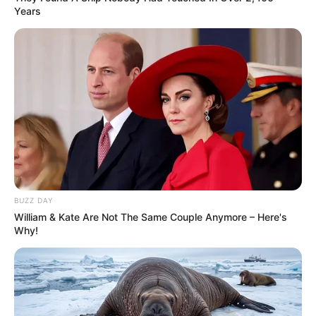
Years
BUZZ DAY
William & Kate Are Not The Same Couple Anymore – Here's
Why!