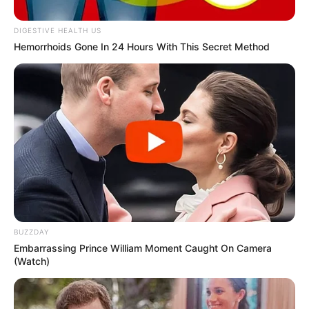
Assis
DIGESTIVE HEALTH US
Passagens de fauna diminuem acidentes e atropelamentos
Hemorrhoids Gone In 24 Hours With This Secret Method
Fonte: Da Redação/Assessoria
30/12/2022
Foto: Divulgação
PASSAGEM
Share
Facebook
WhatsApp
Telegram
Messenger
X
BUZZDAY
Embarrassing Prince William Moment Caught On Camera
(Watch)