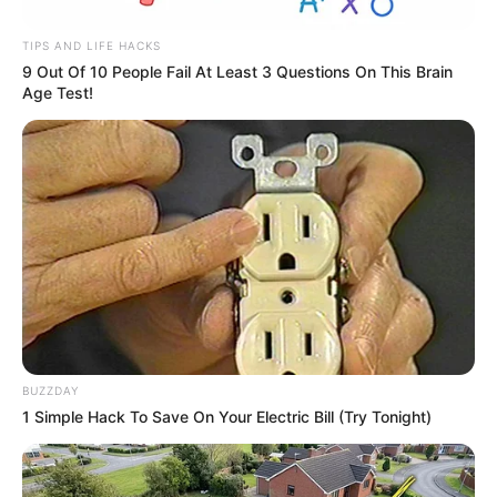
TIPS AND LIFE HACKS
9 Out Of 10 People Fail At Least 3 Questions On This Brain
Age Test!
BUZZDAY
1 Simple Hack To Save On Your Electric Bill (Try Tonight)