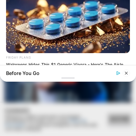
FRIDAY PLANS
Walgreens Hides This $1 Generic Viagra - Here's The Aisle
It's Really In.
Before You Go
COOKIES
Utilizamos cookies essenciais e tecnologias
ACEITAR
semelhantes de acordo com a nossa
Política de
Privacidade
e, ao continuar navegando, você concorda
com estas condições.