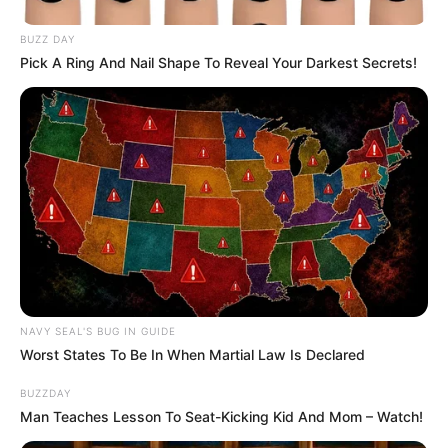
BUZZ DAY
Pick A Ring And Nail Shape To Reveal Your Darkest Secrets!
NAVY SEAL'S BUG IN GUIDE
Worst States To Be In When Martial Law Is Declared
BUZZDAY
Man Teaches Lesson To Seat-Kicking Kid And Mom – Watch!