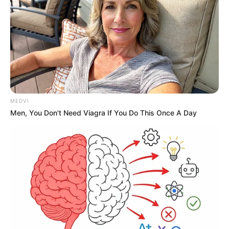
MEDVI
Men, You Don't Need Viagra If You Do This Once A Day