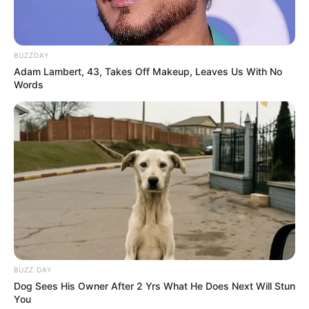
BUZZDAY
Adam Lambert, 43, Takes Off Makeup, Leaves Us With No
Words
BUZZ DAY
Dog Sees His Owner After 2 Yrs What He Does Next Will Stun
You