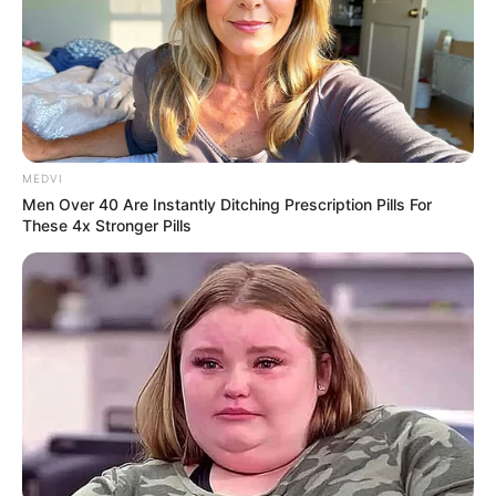
MEDVI
Men Over 40 Are Instantly Ditching Prescription Pills For
These 4x Stronger Pills
Rodado em Paraguaçu Paulista, “Voto Nulo” tem direção de 
Gustavo de Carvalho e produção de Luísa Cação 
O curta-metragem “Voto Nulo” foi selecionado para a 26ª
Mostra de Cinema de Tiradentes (MG), considerado um dos
mais tradicionais eventos voltados para o audiovisual no
Brasil e acontece até o dia 28 de janeiro de 2023, próximo
domingo.