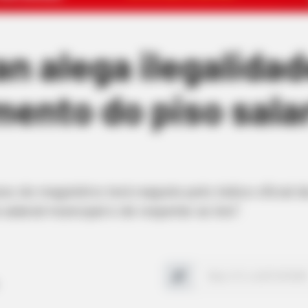
an alega ilegalida
ento do piso salar
so do magistério terá reajuste pelo índice oficial 
alarial municipal e de respeitar as leis".