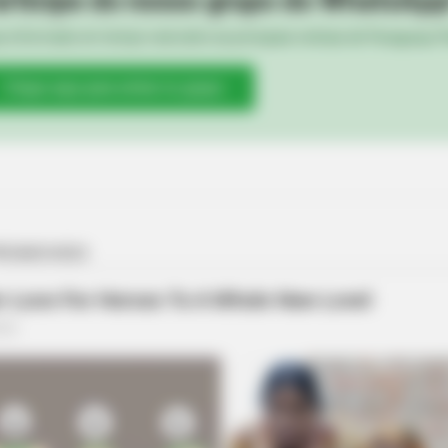
e informado em tempo real sobre as principais notícias de Paraguaçu Pa
BRAINBERRIES
From Baddies To Sweethearts: 9
Actresses That Can Do It All!
Clique aqui para entrar no grupo
BRAINBERRIES
These 6 Movies Were So
Classics