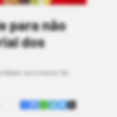
de para não
ial dos
da inflação, com a meta de “não
Share
Facebook
WhatsApp
Telegram
Messenger
X