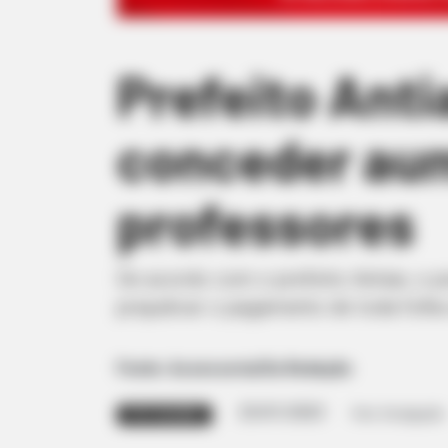
Prefeito Anti
conceder aum
professores
De acordo com o prefeito Antian, o pi
prejudicar o pagamento de toda folha s
Fonte: Assessoria/Da Redação
25/01/2023
Foto: Divulgação
PISO SALARIAL