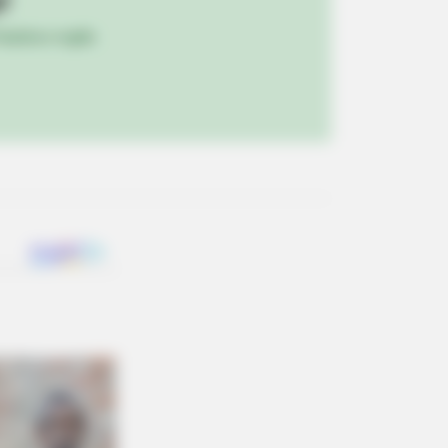
ulista e região
 Bad That They Became Instant