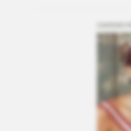
PAINFREE DEVICE
The Joint Pain Breakthrough
Everyone's Waiting For