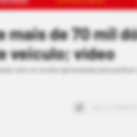
 mais de 70 mil d
e veiculo; vídeo
ção entre as versões apresentadas para justifica