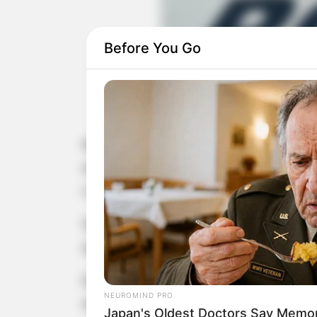
Before You Go
De acordo com a PMR, ho
estrangeira sem d
No inicio da tarde desta sexta-feir
escondidos em um fundo falso instal
o valor corresponde a cerca de R$ 36
Segundo informações da Polícia Mi
quando deram sinal de parada para u
Enquanto vistoriavam o carro, os po
NEUROMIND PRO
estavam em posse da dupla também 
Japan's Oldest Doctors Say Memory