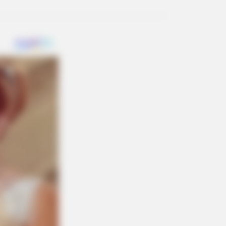
IONBESTSALE
9, This Is Where Bill Clinton Lives
h His Partner