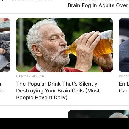
Brain Fog In Adults Over
doviária, houve contradição entre as versões apr
 documentação.
ante e levados para a delegacia da Polícia Feder
 ao crime de lavagem de dinheiro, previsto no art. 1
iais rodoviários:
MEMORY HEALTH
BUZZ
n
The Popular Drink That's Silently
Emb
ic
Destroying Your Brain Cells (Most
Cau
People Have It Daily)
e After Being Freed