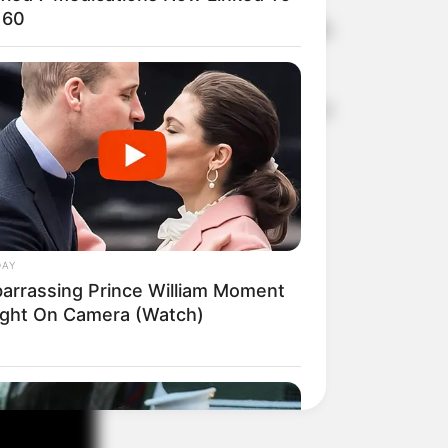
 60
esentadas para justificar a posse do
al de Marília, onde foram ouvidos e
° da lei 9.613/98.
DAY
arrassing Prince William Moment
ght On Camera (Watch)