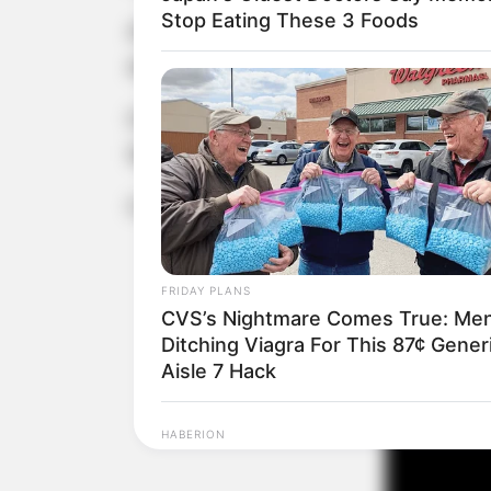
Stop Eating These 3 Foods
Ainda conforme a Polícia Militar Ro
dinheiro em moeda estrangeira sem
Os suspeitos foram presos em flagr
liberados para responder em liberdade
Confira a reportagem feita pelos polic
FRIDAY PLANS
CVS’s Nightmare Comes True: Me
Ditching Viagra For This 87¢ Gener
Aisle 7 Hack
HABERION
Colorado Elk's Surprising Respons
From Tire