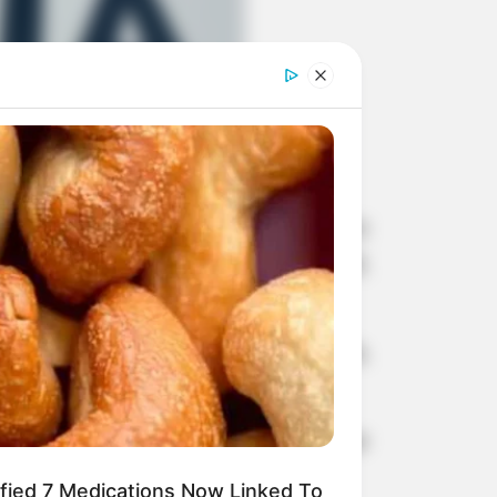
e do dinheiro em moeda 

rca de R$ 360 mil.
endeu dois homens com 72 mil dólares
res, em Ourinhos. Em moeda nacional,
ealizavam patrulhamento de rotina,
s no fundo falso. Três celulares que
ified 7 Medications Now Linked To