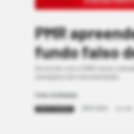
PMR apreende
fundo falso d
De acordo com a PMR, houve contradi
estrangeira sem documentação..
Fonte: Da Redação
28/01/2023
Foto: PMR
MOEDA ESTRANGEIRA