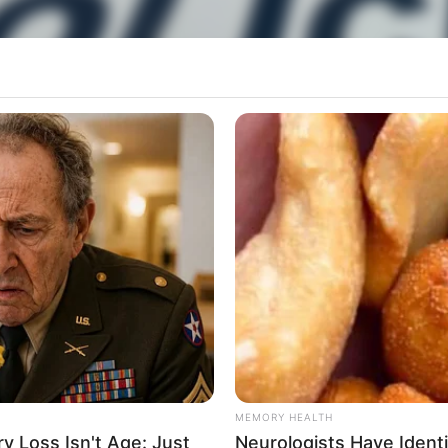
uve contradição entre as versões apresentadas para justificar a poss
ocumentação; em moeda nacional, os 72 mil dólares correspondem a ce
a (27), a equipe da Policia Militar Rodoviária pr
ado no painel de um carro na Rodovia Raposo Tava
0 mil.
litar Rodoviária (PMR), equipes da corporação r
m veículo com placas do Mercosul.
liciais encontraram os 70 mil dólares escondido
MEMORY HEALTH
foram confiscados.
 Loss Isn't Age: Just
Neurologists Have Ident