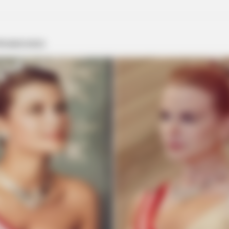
HABERION
FASH
Born Without Limbs And Abandoned
At 7
As A Baby Now Inspires Millions
Wit