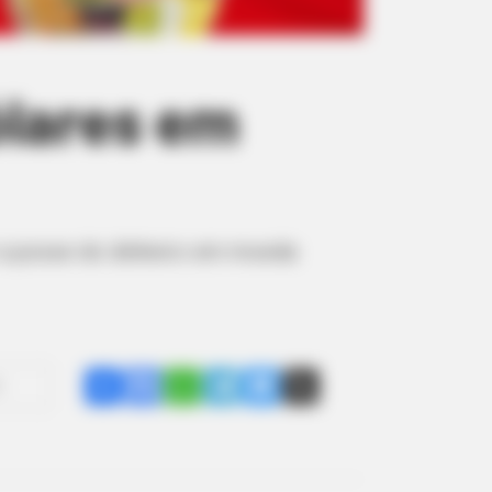
ólares em
r a posse do dinheiro em moeda
Share
Facebook
WhatsApp
Telegram
Messenger
X