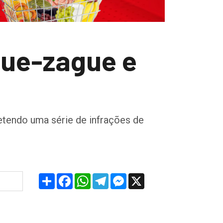
gue-zague e
tendo uma série de infrações de
Share
Facebook
WhatsApp
Telegram
Messenger
X