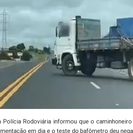
 a Polícia Rodoviária informou que o caminhoneiro
entação em dia e o teste do bafômetro deu negativ