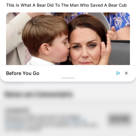
This Is What A Bear Did To The Man Who Saved A Bear Cub
Before You Go
BUZZ DAY
Deixe um Comentário
Kate Middleton Can't Stop Finding These In Prince Louis's
Bed
COOKIES
Utilizamos cookies essenciais e tecnologias
ACEITAR
semelhantes de acordo com a nossa
Política de
Privacidade
e, ao continuar navegando, você concorda
com estas condições.