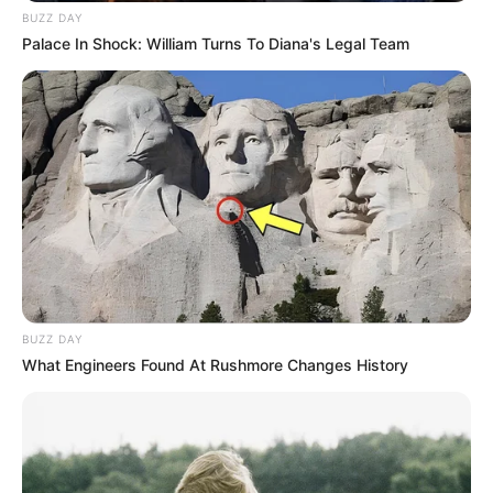
BUZZ DAY
Palace In Shock: William Turns To Diana's Legal Team
BUZZ DAY
What Engineers Found At Rushmore Changes History