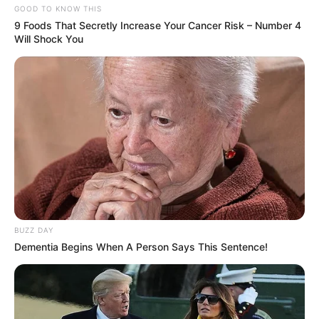
GOOD TO KNOW THIS
9 Foods That Secretly Increase Your Cancer Risk – Number 4
Will Shock You
BUZZ DAY
Dementia Begins When A Person Says This Sentence!