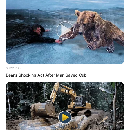
relatórios, entre outras atividades.
Com o Código de Ética e Decoro Parlamentar, não só os
vereadores, mas também os próprios cidadãos
paraguaçuenses podem acompanhar e fiscalizar o mandato
de seus representantes, pois toda a atuação política da
Casa está disponível não apenas nas atas e nos demais
documentos, mas também na internet, pela página oficial da
Câmara –
www.paraguacupaulista.sp.leg.br
BUZZ DAY
Bear’s Shocking Act After Man Saved Cub