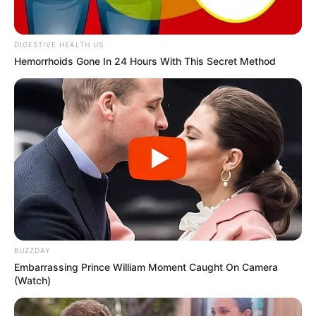
Após a votação, a Comissão ficou composta por: Vanes
Generoso, Ricardo Rio, Juninho do Peg Pag Lima, Vilma
DIGESTIVE HEALTH US
Bertho e Júnior Baptista.
Hemorrhoids Gone In 24 Hours With This Secret Method
Fonte: Assessoria
07/02/2023
Foto: Divuçgação
ÉTICA
Share
Facebook
WhatsApp
Telegram
Messenger
X
BUZZDAY
Embarrassing Prince William Moment Caught On Camera
(Watch)