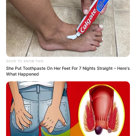
GOOD TO KNOW THIS
She Put Toothpaste On Her Feet For 7 Nights Straight – Here's
What Happened
Em primeira sessão ordinária,
Câmara define Comissão de Ética
Parlamentar 2023