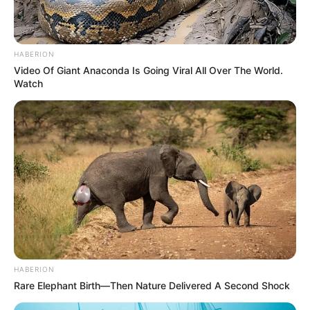
Participe do nosso grupo do
WhatsApp!
HABERION
Fique informado em tempo real sobre as principais
Video Of Giant Anaconda Is Going Viral All Over The World.
notícias de Paraguaçu Paulista e região
Watch
Clique aqui para entrar no grupo
HABERION
Rare Elephant Birth—Then Nature Delivered A Second Shock