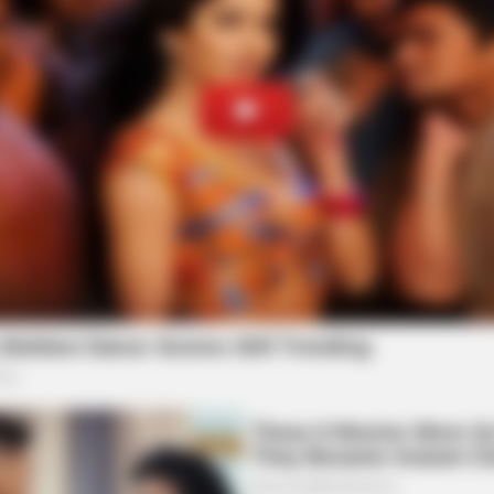
BRAINBERRIES
BRAIN
Top 8 People Living Strange But
She
Happy Lifestyles
Hers
BRAINBERRIES