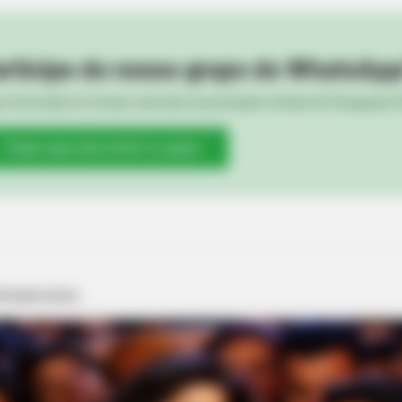
rticipe do nosso grupo do WhatsApp
e informado em tempo real sobre as principais notícias de Paraguaçu Pa
Clique aqui para entrar no grupo
BRAINBERRIES
ethink Good And Evil!
6 Best '90s Action Movi