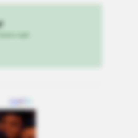
!
ulista e região
es To Watch Today