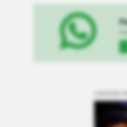
Pa
Fiqu
BRAINBERRIES
These 9 Actresses Will Make You R