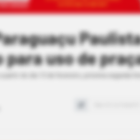
Paraguaçu Paulista
para uso de praç
partir do dia 13 de fevereiro, próxima segunda-fei