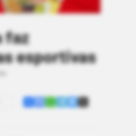
 faz
as esportivas
ra.
Share
Facebook
WhatsApp
Telegram
Messenger
X