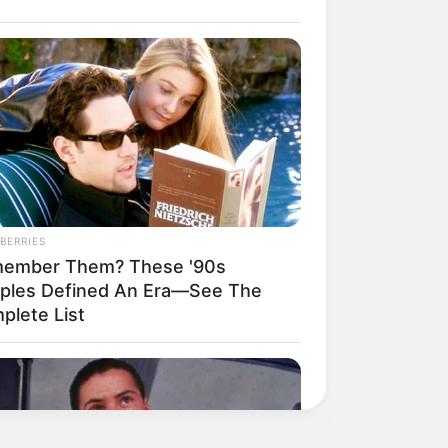
BERRIES
ember Them? These '90s
ples Defined An Era—See The
plete List