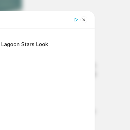
e Lagoon Stars Look
unda-feira
ará, a partir do dia 13 de fevereiro,
 de esportes da cidade e também do
 segunda-feira, a partir das 7h30.
ngos de manhã e às terças e quintas-