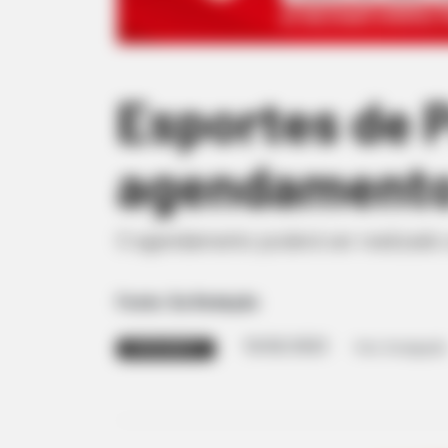
Esportes de 
agendamento 
O agendamento poderá ser realizado a 
Fonte: Da Redação
10/02/2023
Foto: Divulgação
AGENDAMENTO