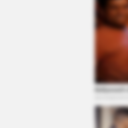
BRAINBERRIES
I Bet You Didn't Know It Was Really
Happening?
BRAINBERRIES