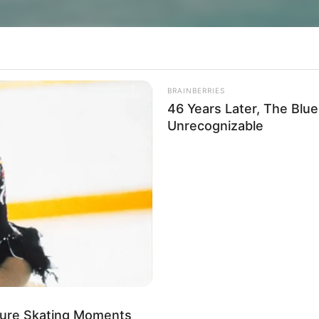
BRAINBERRIES
46 Years Later, The Blu
Unrecognizable
ento poderá ser realizado a partir do dia 13 de fevereiro, próxima seg
e Lazer da Prefeitura de Paraguaçu Paulista realiz
nto dos interessados na utilização dos ginásios
a utilização dos espaços deverá ser agendada toda
 Campo do Banespinha estará disponível aos domi
gure Skating Moments