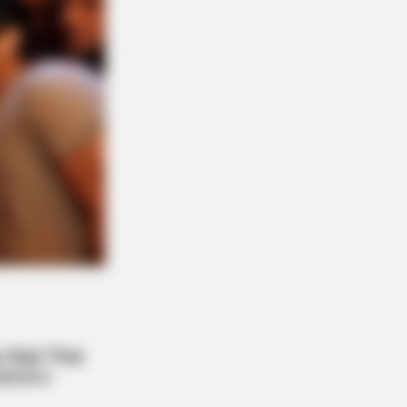
BERRIES
 Spends Millions To Transform
elf Into A Barbie Doll!