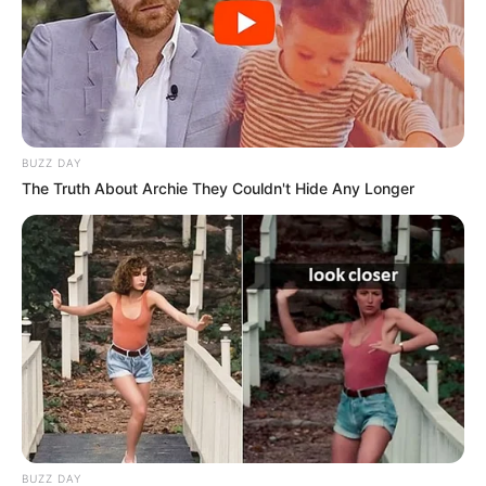
BUZZ DAY
The Truth About Archie They Couldn't Hide Any Longer
BUZZ DAY