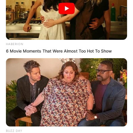
HABERION
6 Movie Moments That Were Almost Too Hot To Show
BUZZ DAY