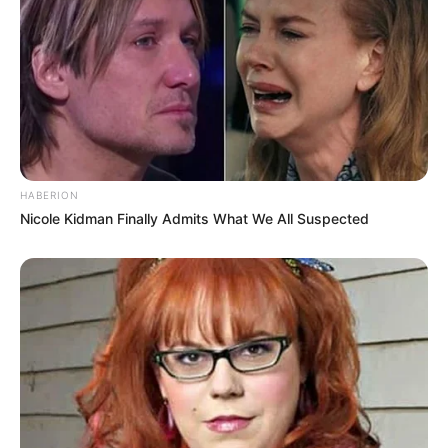
alagamentos. O melhor a fazer é esperar as águas
baixarem para prosseguir viagem.
Os cuidados devem ser tomados também por pessoas que
moram em área de risco. É importante ficar atento aos
sinais de movimentação do solo, como postes e árvores
inclinados, rachaduras nas paredes, além de portas e
janelas emperradas. Diante desses sinais, deve-se sair
imediatamente do local e acionar a Defesa Civil pelo
número 199.
HABERION
Nicole Kidman Finally Admits What We All Suspected