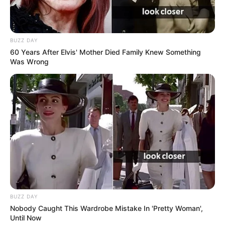
BUZZ DAY
60 Years After Elvis' Mother Died Family Knew Something
Was Wrong
BUZZ DAY
Nobody Caught This Wardrobe Mistake In 'Pretty Woman',
Until Now