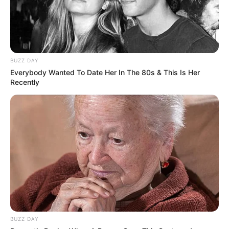
BUZZ DAY
Everybody Wanted To Date Her In The 80s & This Is Her
Recently
Caso for pegar a estrada, os cuidados com a segurança são 
indispensáveis na hora de dirigir 

e devem ser redobrados nessa época, também devido às fortes 
chuvas
BUZZ DAY