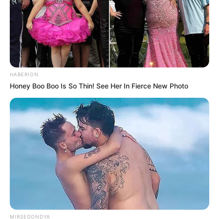
HABERION
Honey Boo Boo Is So Thin! See Her In Fierce New Photo
MIRSEGONDYA