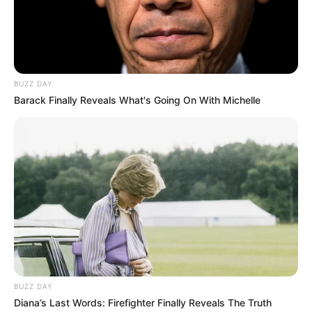
BUZZ DAY
Barack Finally Reveals What's Going On With Michelle
BUZZ DAY
Diana’s Last Words: Firefighter Finally Reveals The Truth
Defesa Civil estadual alerta para