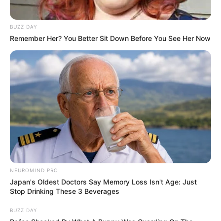
Participe do nosso grupo do
BUZZ DAY
WhatsApp!
Remember Her? You Better Sit Down Before You See Her Now
Fique informado em tempo real sobre as principais
notícias de Paraguaçu Paulista e região
Clique aqui para entrar no grupo
NEUROMIND PRO
Japan's Oldest Doctors Say Memory Loss Isn't Age: Just
Stop Drinking These 3 Beverages
BUZZ DAY