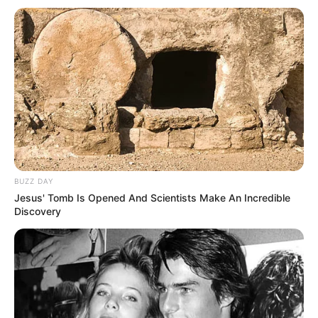
riscos de tempestades neste final
de semana; vídeo
Caso for pegar a estrada, os cuidados com a segurança são
indispensáveis na hora de dirigir e devem ser redobrados
nessa época, também devido às fortes chuvas.
Fonte: Da Redação
17/02/2023
Foto: Defesa Civil
PREVISÃO
BUZZ DAY
Jesus' Tomb Is Opened And Scientists Make An Incredible
Discovery
Share
Facebook
WhatsApp
Telegram
Messenger
X