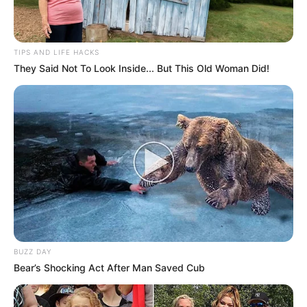
TIPS AND LIFE HACKS
They Said Not To Look Inside... But This Old Woman Did!
BUZZ DAY
Bear’s Shocking Act After Man Saved Cub