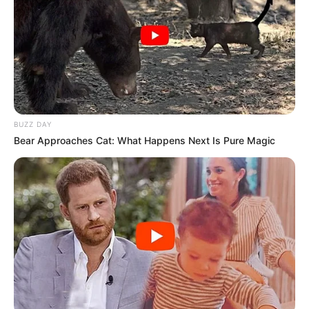
BUZZ DAY
Bear Approaches Cat: What Happens Next Is Pure Magic
Aumento considera as regiões de Ribeirão Preto e Marília; 
concessionária fará duas ações externas com foco na 
conscientização de usuários   
A Entrevias Concessionária de Rodovias, que integra o
Programa de Concessões Rodoviárias do Estado de São
Paulo, estima um aumento de aproximadamente 11% no
tráfego durante o feriado de Carnaval, considerando os 570