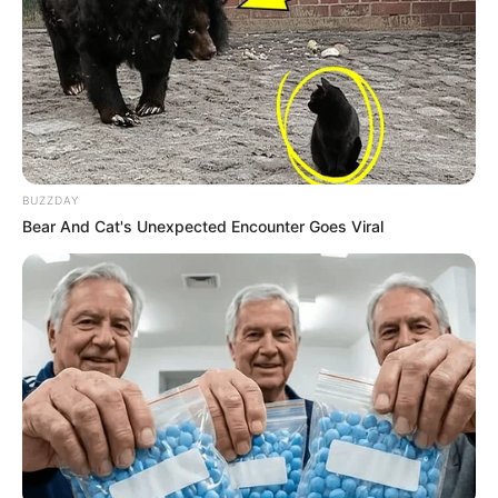
BUZZDAY
Bear And Cat's Unexpected Encounter Goes Viral
Em virtude do feriado de Carnaval e quarta-feira de cinzas,
a Câmara de Vereadores reúne-se na próxima quinta-feira
(17) para a 42ª Sessão Ordinária desta Legislatura. Na
pauta estão 18 requerimentos e 8 indicações ao Prefeito
Antian; e um requerimento direcionado ao gerente da
Sabesp.
Na ordem do dia, será deliberada a seguinte pauta: