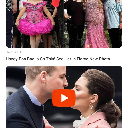
HABERION
Honey Boo Boo Is So Thin! See Her In Fierce New Photo