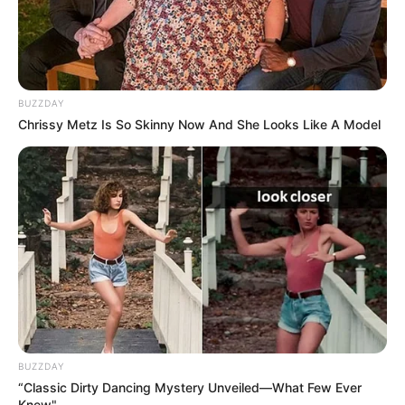
BUZZDAY
Chrissy Metz Is So Skinny Now And She Looks Like A Model
BUZZDAY
“Classic Dirty Dancing Mystery Unveiled—What Few Ever
Knew"