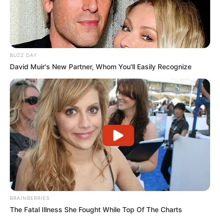
BUZZ DAY
David Muir's New Partner, Whom You'll Easily Recognize
BRAINBERRIES
The Fatal Illness She Fought While Top Of The Charts