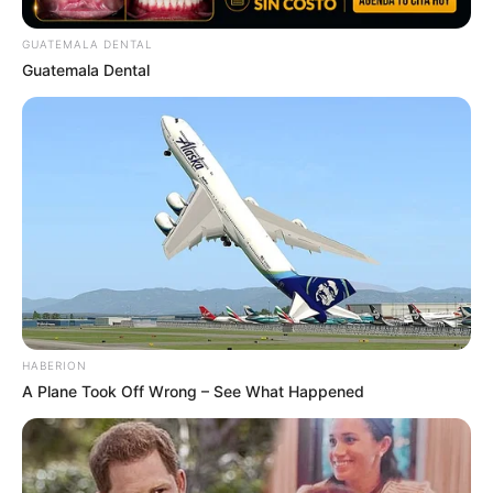
GUATEMALA DENTAL
Guatemala Dental
Participe do nosso grupo do
WhatsApp!
Fique informado em tempo real sobre as principais
notícias de Paraguaçu Paulista e região
Clique aqui para entrar no grupo
HABERION
A Plane Took Off Wrong – See What Happened