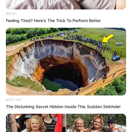
MEDVI
Feeling Tired? Here's The Trick To Perform Better
BUZZ DAY
The Disturbing Secret Hidden Inside This Sudden Sinkhole!