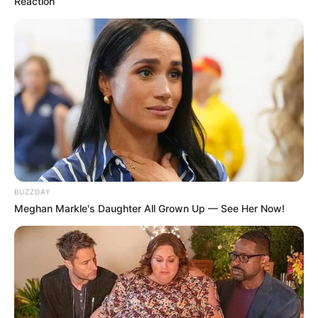
Reaction
BUZZDAY
Meghan Markle's Daughter All Grown Up — See Her Now!