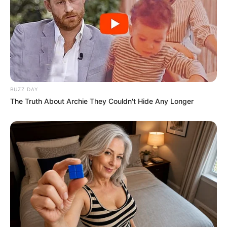
BUZZ DAY
The Truth About Archie They Couldn't Hide Any Longer