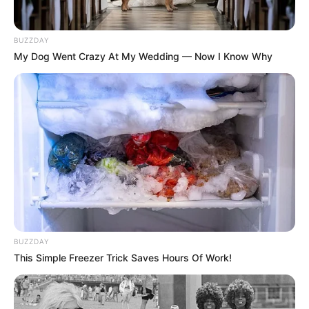
BUZZDAY
My Dog Went Crazy At My Wedding — Now I Know Why
BUZZDAY
This Simple Freezer Trick Saves Hours Of Work!