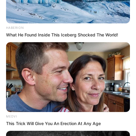
HABERION
What He Found Inside This Iceberg Shocked The World!
MEDVI
This Trick Will Give You An Erection At Any Age