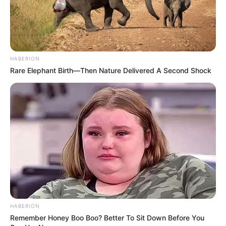
HABERION
Rare Elephant Birth—Then Nature Delivered A Second Shock
Participe do nosso grupo do
WhatsApp!
Fique informado em tempo real sobre as principais
notícias de Paraguaçu Paulista e região
Clique aqui para entrar no grupo
HABERION
Remember Honey Boo Boo? Better To Sit Down Before You