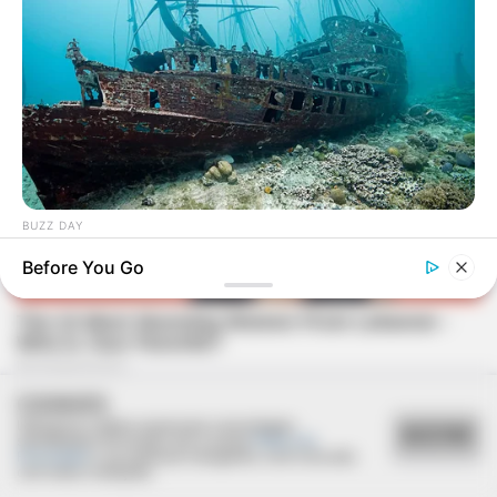
BUZZ DAY
Scientists Just Shocked The World In The Black Sea!
Before You Go
COOKIES
Utilizamos cookies essenciais e tecnologias
ACEITAR
semelhantes de acordo com a nossa
Política de
Privacidade
e, ao continuar navegando, você concorda
com estas condições.