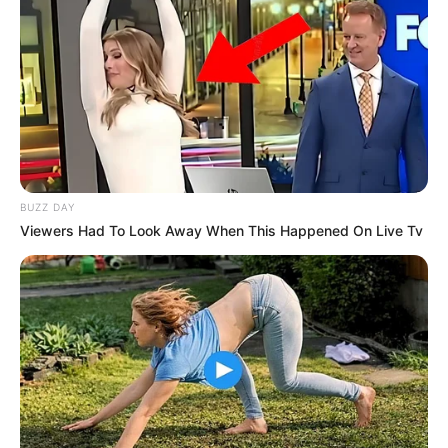
BUZZ DAY
Viewers Had To Look Away When This Happened On Live Tv