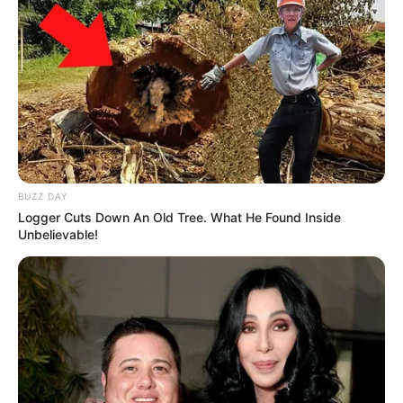
BUZZ DAY
Logger Cuts Down An Old Tree. What He Found Inside
Unbelievable!
A cada dia mais mulheres procuram plataformas on-line que 
oferecem homens bem-sucedidos como principal atrativo
Com o alto preço de produtos básicos e os impactos
econômicos que a pandemia e guerra na Ucrânia (que já
completou um ano), causaram no Brasil, o custo de vida
cresceu de forma alarmante e com isso muitos
relacionamentos chegaram ao fim.
Esse movimento resultou em mulheres recorrendo a
plataformas de relacionamento como o MeuPatrocinio que