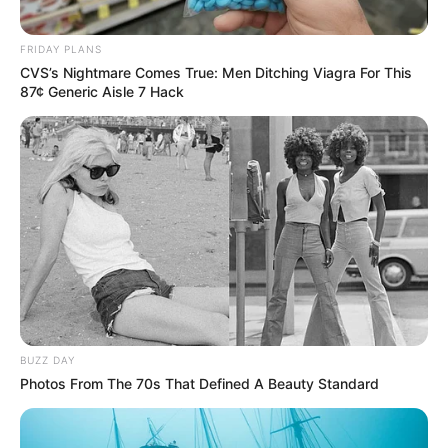
FRIDAY PLANS
CVS’s Nightmare Comes True: Men Ditching Viagra For This
87¢ Generic Aisle 7 Hack
BUZZ DAY
Photos From The 70s That Defined A Beauty Standard