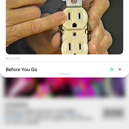
AME Assis amplia serviços especializados com
inovação e atendimento digital
BUZZDAY
1 Simple Hack To Save On Your Electric Bill (Try Tonight)
Before You Go
COOKIES
Utilizamos cookies essenciais e tecnologias
ACEITAR
ESPORTE
semelhantes de acordo com a nossa
Política de
Privacidade
e, ao continuar navegando, você concorda
com estas condições.
Secretaria de Esportes leva alunas de Zumba e