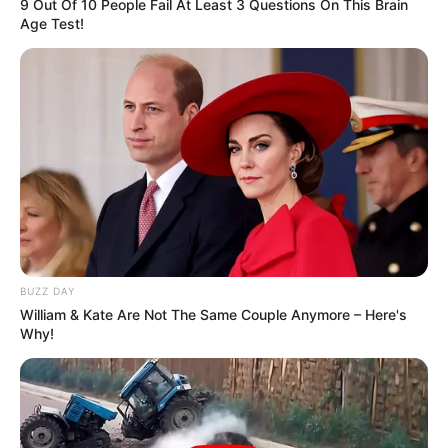
9 Out Of 10 People Fail At Least 3 Questions On This Brain
Age Test!
BUZZ DAY
William & Kate Are Not The Same Couple Anymore – Here's
Why!