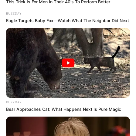
This Trick Is For Men In Their 40's To Perform Better
Share
Facebook
WhatsApp
Telegram
Messenger
X
BUZZDAY
Eagle Targets Baby Fox—Watch What The Neighbor Did Next
BUZZDAY
Bear Approaches Cat: What Happens Next Is Pure Magic
Trabalhos terão início nesta quarta e a previsão é de que sejam 
concluídos dentro

de sete dias; motoristas precisam ficar atentos 