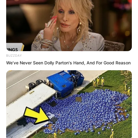
Um trecho da SP 425 - Rodovia Assis Chateaubriand
precisará ser interditado a partir desta quarta-feira (1º) para
implantação de equipamentos de proteção de segurança
(barreiras rígidas) no km 450, próximo ao entroncamento
com a SP 270 - Rodovia Raposo Tavares, em Presidente
Prudente.
A previsão é de que os trabalhos sejam concluídos dentro
de sete dias e terão início sempre às 7h e seguirão até as
BUZZDAY
18h.
We’ve Never Seen Dolly Parton's Hand, And For Good Reason
Durante esse período, a Eixo SP Concessionária de
Rodovias informa que o local onde as obras estiverem
sendo realizadas permanecerá fechado para o trânsito.
Após as 18h, o tráfego de veículos será liberado. A
previsão é de que os serviços levem cerca de sete dias
para serem concluídos.
Os motoristas que passarem pelo local durante a vigência
da interdição terão como alternativa o retorno nos
dispositivos seguintes. Para os usuários que estiverem
seguindo pela SP 270, no sentido Capital, e precisem
acessar a alça para a SP 425, a orientação é seguir até o
retorno localizado no km 558 da Rodovia Raposo Tavares.