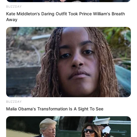
BUZZDAY
Kate Middleton's Daring Outfit Took Prince William's Breath
Away
BUZZDAY
Malia Obama's Transformation Is A Sight To See