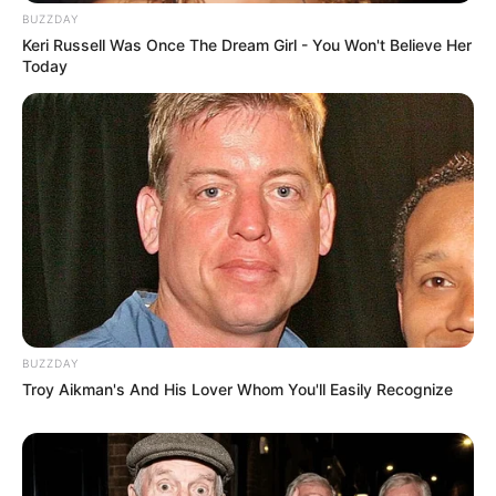
BUZZDAY
Keri Russell Was Once The Dream Girl - You Won't Believe Her
Today
BUZZDAY
Troy Aikman's And His Lover Whom You'll Easily Recognize