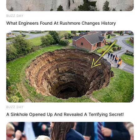
BUZZ DAY
What Engineers Found At Rushmore Changes History
BUZZ DAY
A Sinkhole Opened Up And Revealed A Terrifying Secret!