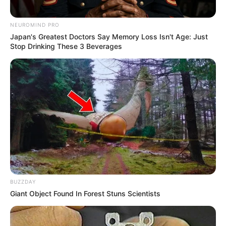
NEUROMIND PRO
Japan's Greatest Doctors Say Memory Loss Isn't Age: Just
Stop Drinking These 3 Beverages
VEJA TAMBÉM
BUZZDAY
Giant Object Found In Forest Stuns Scientists
SAÚDE