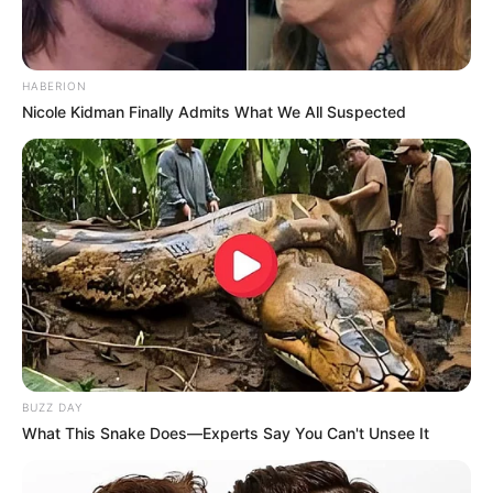
Clique aqui para entrar no grupo
HABERION
Nicole Kidman Finally Admits What We All Suspected
BUZZ DAY
What This Snake Does—Experts Say You Can't Unsee It