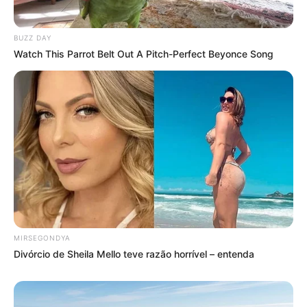
BUZZ DAY
Watch This Parrot Belt Out A Pitch-Perfect Beyonce Song
MIRSEGONDYA
Divórcio de Sheila Mello teve razão horrível – entenda