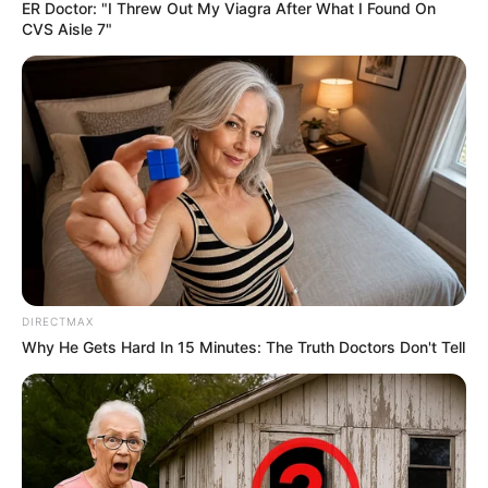
ER Doctor: "I Threw Out My Viagra After What I Found On
CVS Aisle 7"
DIRECTMAX
Why He Gets Hard In 15 Minutes: The Truth Doctors Don't Tell