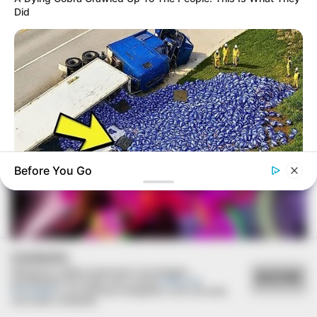
Did
AME Assis amplia serviços especializados com
inovação e atendimento digital
Before You Go
BUZZ DAY
Lost Cargo On Highway Leaves Driver In Shock
COOKIES
Utilizamos cookies essenciais e tecnologias
ACEITAR
semelhantes de acordo com a nossa
Política de
ESPORTE
Privacidade
e, ao continuar navegando, você concorda
com estas condições.