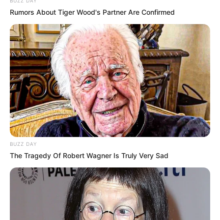
BUZZ DAY
Rumors About Tiger Wood's Partner Are Confirmed
Share
Facebook
WhatsApp
Telegram
Messenger
X
BUZZ DAY
The Tragedy Of Robert Wagner Is Truly Very Sad
As equipes percorrem as ruas da cidade em busca de recipientes 