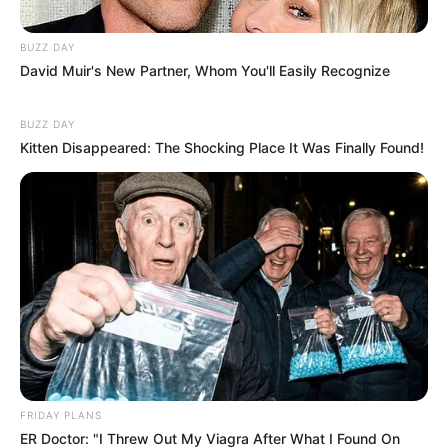
BUZZ DAY
David Muir's New Partner, Whom You'll Easily Recognize
BUZZ DAY
Kitten Disappeared: The Shocking Place It Was Finally Found!
FRIDAY PLANS
ER Doctor: "I Threw Out My Viagra After What I Found On