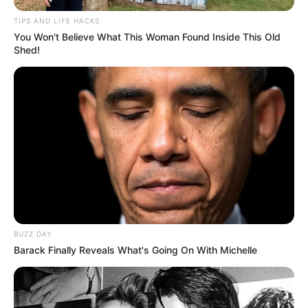
TIPS AND LIFE HACKS
You Won't Believe What This Woman Found Inside This Old
Shed!
BUZZ DAY
Barack Finally Reveals What's Going On With Michelle