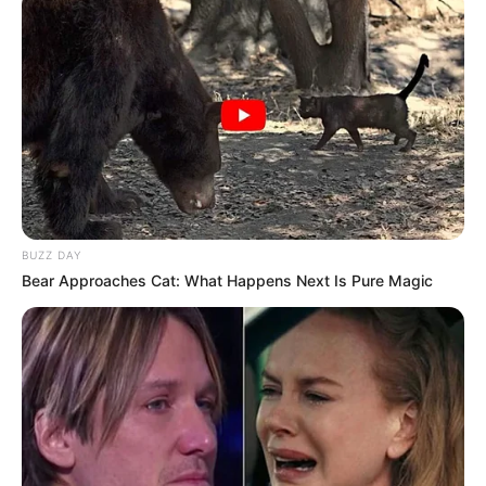
possamos vencer essa batalha", destaca.
BUZZ DAY
Bear Approaches Cat: What Happens Next Is Pure Magic
Participe do nosso grupo do
WhatsApp!
Fique informado em tempo real sobre as principais
notícias de Paraguaçu Paulista e região