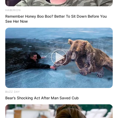
HABERION
Remember Honey Boo Boo? Better To Sit Down Before You
See Her Now
BUZZ DAY
Bear’s Shocking Act After Man Saved Cub