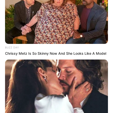
BUZZ DAY
Chrissy Metz Is So Skinny Now And She Looks Like A Model