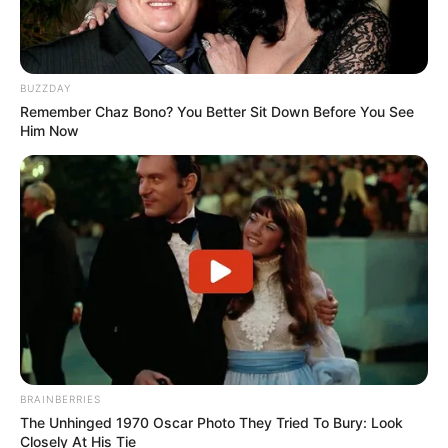
BUZZDAY
Remember Chaz Bono? You Better Sit Down Before You See
Him Now
BRAINBERRIES
The Unhinged 1970 Oscar Photo They Tried To Bury: Look
Closely At His Tie