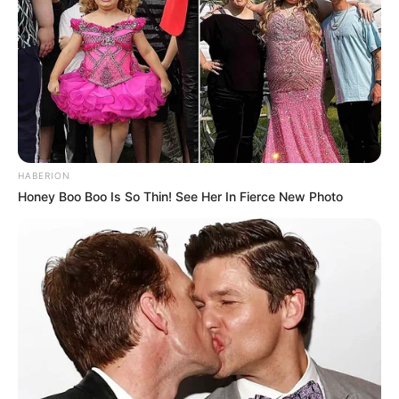
incêndio para descobrir se as chamas foram por causas
naturais ou se teve origem criminosa.
HABERION
Honey Boo Boo Is So Thin! See Her In Fierce New Photo