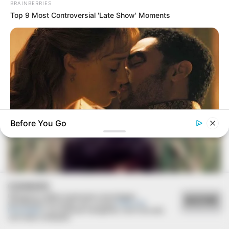
BRAINBERRIES
Top 9 Most Controversial 'Late Show' Moments
Before You Go
BRAINBERRIES
To Steamy To Stream? Not For The Bridgertons! 9 Must-See
Scenes
COOKIES
Utilizamos cookies essenciais e tecnologias
ACEITAR
semelhantes de acordo com a nossa
Política de
Privacidade
e, ao continuar navegando, você concorda
com estas condições.