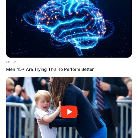
MEDVI
Men 45+ Are Trying This To Perform Better
Após 14 dias internado, morre